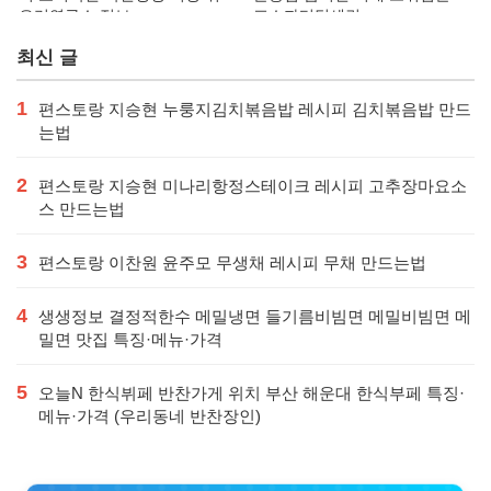
요리연구소 정보
포스파티딜세린
최신 글
1
편스토랑 지승현 누룽지김치볶음밥 레시피 김치볶음밥 만드
는법
2
편스토랑 지승현 미나리항정스테이크 레시피 고추장마요소
스 만드는법
3
편스토랑 이찬원 윤주모 무생채 레시피 무채 만드는법
4
생생정보 결정적한수 메밀냉면 들기름비빔면 메밀비빔면 메
밀면 맛집 특징·메뉴·가격
5
오늘N 한식뷔페 반찬가게 위치 부산 해운대 한식부페 특징·
메뉴·가격 (우리동네 반찬장인)