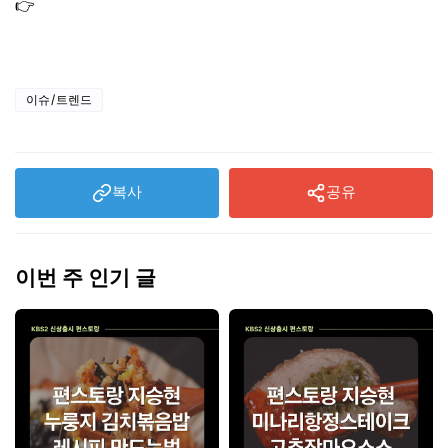
👉
전참시 최강희 경량 패딩 노란 옷｜스튜디오 토끼 스웨
터 별 니트 제품 정보
이슈/트렌드
복사
공유
이번 주 인기 글