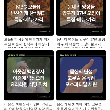
오늘N 한식뷔페 반찬가게 위치
동네의 명장들 압구정 37년 오징
부산 해운대 한식부페 특징·메뉴·
어 위치 유승목 오징어불고기 오
가격 (우리동네 반찬장인)
징어튀김 오징어볶음 특징·메뉴·
가격
이웃집 백만장자 이경애 약선요
몸신의 탄생 치매 예방 고무줄
리 요리학원 약선명장 식당 위치
운동법 숨겨진 치매 고위험군｜