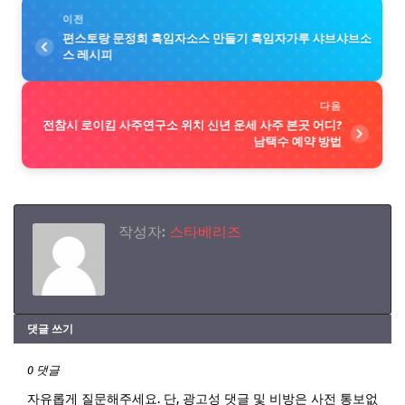
이전
편스토랑 문정희 흑임자소스 만들기 흑임자가루 샤브샤브소
스 레시피
다음
전참시 로이킴 사주연구소 위치 신년 운세 사주 본곳 어디?
남택수 예약 방법
작성자:
스타베리즈
댓글 쓰기
0 댓글
자유롭게 질문해주세요. 단, 광고성 댓글 및 비방은 사전 통보없