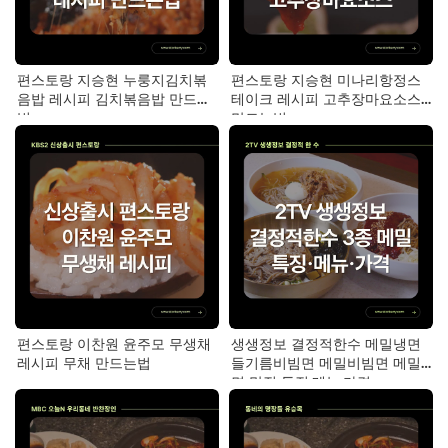
편스토랑 지승현 누룽지김치볶
편스토랑 지승현 미나리항정스
음밥 레시피 김치볶음밥 만드는
테이크 레시피 고추장마요소스
법
만드는법
편스토랑 이찬원 윤주모 무생채
생생정보 결정적한수 메밀냉면
레시피 무채 만드는법
들기름비빔면 메밀비빔면 메밀
면 맛집 특징·메뉴·가격