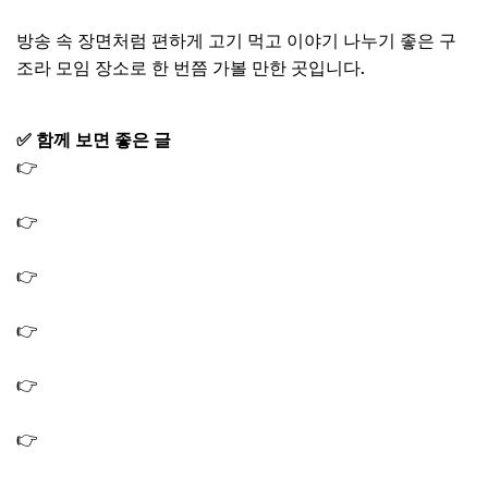
방송 속 장면처럼 편하게 고기 먹고 이야기 나누기 좋은 구
조라 모임 장소로 한 번쯤 가볼 만한 곳입니다.
✅ 함께 보면 좋은 글
👉
신우현 가족 집안 엄마 아버지 프로필｜F3 드라이버 카
레이서 전참시
👉
전참시 신우현 칼로리 계산 앱 어플｜1000 칼로리 아침
식단 꿀 토스트
👉
전참시 로이킴 사주연구소 위치 신년 운세 사주 본곳 어
디? 남택수 예약 방법
👉
전참시 로이킴 집 거실 오렌지 체어 로이킴이 앉은 의자
인테리어 소품
👉
전참시 로이킴 호신용품 검은 고양이 네로 인형 자석 손
잡는 양말 엄마 선물
👉
전참시 야노시호 마스크팩 얼굴팩 마시는 샐러드 가루
한약