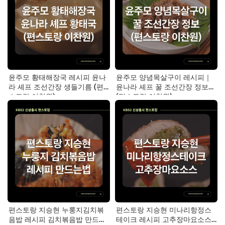
윤주모 황태해장국 레시피 윤나
윤주모 양념목살구이 레시피｜
라 셰프 조선간장 생들기름 (편
윤나라 셰프 꿀 조선간장 정보
스토랑 이찬원)
(편스토랑 이찬원)
편스토랑 지승현 누룽지김치볶
편스토랑 지승현 미나리항정스
음밥 레시피 김치볶음밥 만드는
테이크 레시피 고추장마요소스