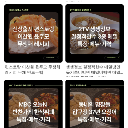
법
만드는법
편스토랑 이찬원 윤주모 무생채
생생정보 결정적한수 메밀냉면
레시피 무채 만드는법
들기름비빔면 메밀비빔면 메밀
면 맛집 특징·메뉴·가격