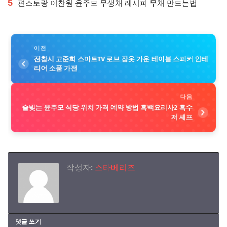
5
편스토랑 이찬원 윤주모 무생채 레시피 무채 만드는법
이전
전참시 고준희 스마트TV 로브 잠옷 가운 테이블 스피커 인테
리어 소품 가전
다음
술빚는 윤주모 식당 위치 가격 예약 방법 흑백요리사2 흑수
저 셰프
작성자:
스타베리즈
댓글 쓰기