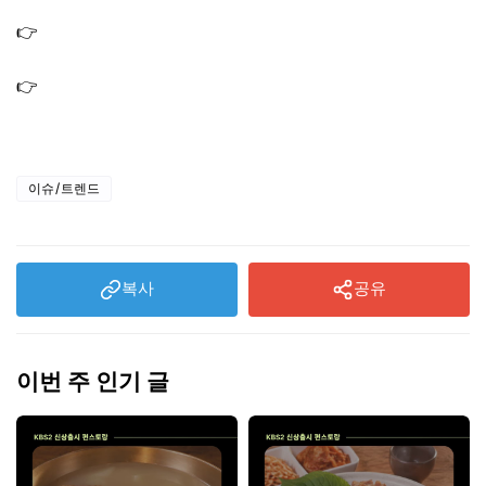
야 위치 어디?
👉
전참시 마이큐 텀블러 시계 후드티 제품 브랜드 가격 정
보
👉
전참시 마이큐 김나영 집 거실 책상 테이블 책장 조명 인
테리어 소품 정보
이슈/트렌드
복사
공유
이번 주 인기 글