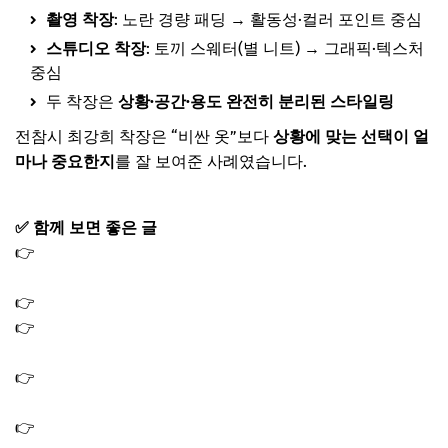
촬영 착장
: 노란 경량 패딩 → 활동성·컬러 포인트 중심
스튜디오 착장
: 토끼 스웨터(별 니트) → 그래픽·텍스처
중심
두 착장은
상황·공간·용도 완전히 분리된 스타일링
전참시 최강희 착장은 “비싼 옷”보다
상황에 맞는 선택이 얼
마나 중요한지
를 잘 보여준 사례였습니다.
✅ 함께 보면 좋은 글
👉
전참시 고준희 스마트TV 로브 잠옷 가운 테이블 스피커
인테리어 소품 가전
👉
고준희 집 아파트 동네 위치 어디? 전참시
👉
유미슈퍼가맥집 실제 위치 어디? 전참시 이영자 유미슈
퍼가맥 촬영지 장소
👉
전참시 쯔양 VR안경 라면포트기 음료수 뚜껑 따개 영화
안경 썬글라스
👉
전참시 최홍만 단골 초밥집 초밥 맛집 식당 횟집 이자카