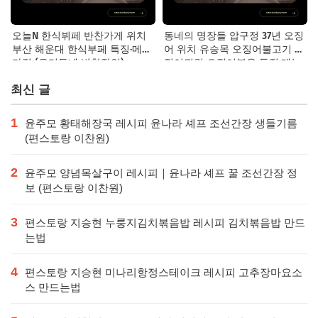
오늘N 한식뷔페 반찬가게 위치
동네의 명장들 압구정 37년 오징
부산 해운대 한식부페 특징·메뉴·
어 위치 유승목 오징어불고기 오
가격 (우리동네 반찬장인)
징어튀김 오징어볶음 특징·메뉴·
가격
최신 글
1
윤주모 황태해장국 레시피 윤나라 셰프 조선간장 생들기름
(편스토랑 이찬원)
2
윤주모 양념목살구이 레시피｜윤나라 셰프 꿀 조선간장 정
보 (편스토랑 이찬원)
3
편스토랑 지승현 누룽지김치볶음밥 레시피 김치볶음밥 만드
는법
4
편스토랑 지승현 미나리항정스테이크 레시피 고추장마요소
스 만드는법