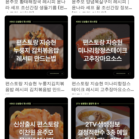
윤주모 황태해장국 레시피 윤나
윤주모 양념목살구이 레시피｜
라 셰프 조선간장 생들기름 (편
윤나라 셰프 꿀 조선간장 정보
스토랑 이찬원)
(편스토랑 이찬원)
편스토랑 지승현 누룽지김치볶
편스토랑 지승현 미나리항정스
음밥 레시피 김치볶음밥 만드는
테이크 레시피 고추장마요소스
법
만드는법