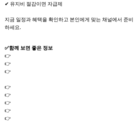
✔ 유지비 절감이면 자급제
지금 일정과 혜택을 확인하고 본인에게 맞는 채널에서 준비
하세요.
✅함께 보면 좋은 정보
👉
미스트롯4 문자투표 준결승전 생방송 투표방법
👉
미스트롯4 투표하기 TOP5 준결승 실시간 문자투표 방법
👉
미스트롯4 방청 신청 현장 관람 방법｜OTT 다시보기 실
시간 무료 시청
👉
미스트롯4 다시보기 어디서? 재방송 OTT 안내
👉
무명전설 방청신청 방법 응모 기간 녹화일 방청객모집
👉
현역가왕3 투표 방법｜대국민투표 인기투표 응원투표
👉
현역가왕3 다시보기 재방송 OTT 시청 방법
👉
손종원 식당 이타닉가든 위치 예약 방법 시간 꿀팁 흑백
요리사2 백수저 셰프