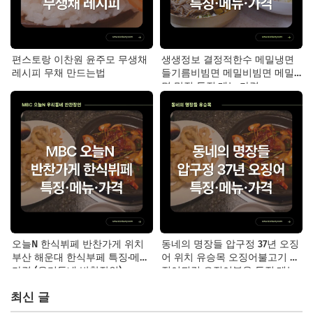
편스토랑 이찬원 윤주모 무생채
생생정보 결정적한수 메밀냉면
레시피 무채 만드는법
들기름비빔면 메밀비빔면 메밀
면 맛집 특징·메뉴·가격
오늘N 한식뷔페 반찬가게 위치
동네의 명장들 압구정 37년 오징
부산 해운대 한식부페 특징·메뉴·
어 위치 유승목 오징어불고기 오
가격 (우리동네 반찬장인)
징어튀김 오징어볶음 특징·메뉴·
가격
최신 글