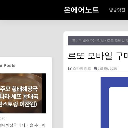
온에어노트
방송맛집
홈
돈 벌어주는 정보
로또 모바일
로또 모바일 
r Posts
스타베리즈
2월 06, 2026
2026
황태해장국 레시피 윤나라 셰