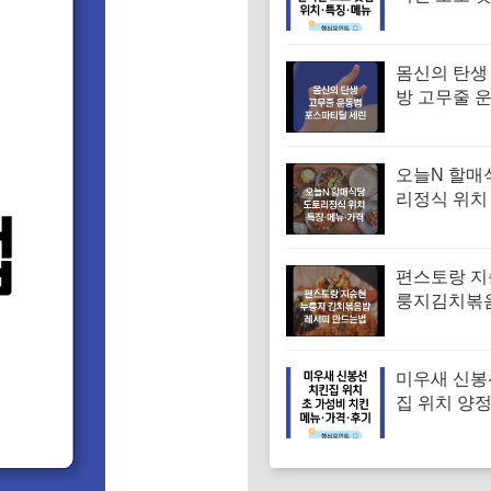
부짬뽕 달인
당 위치 특징
격
몸신의 탄생
방 고무줄 
겨진 치매 
｜포스파티
오늘N 할매
리정식 위치
꾸미 수육 
맛집 특징·
편스토랑 지
룽지김치볶
피 김치볶음
는법
미우새 신봉
집 위치 양
파티 치킨 
집 특징·메뉴
기