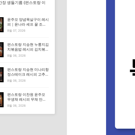
간장 생들기름 (편스토랑 이
윤주모 양념목살구이 레시
피｜윤나라 셰프 꿀 조선
간장 정보 (편스토랑 이찬
8월 07, 2026
원)
편스토랑 지승현 누룽지김
치볶음밥 레시피 김치볶음
밥 만드는법
8월 06, 2026
편스토랑 지승현 미나리항
정스테이크 레시피 고추장
마요소스 만드는법
8월 06, 2026
편스토랑 이찬원 윤주모
무생채 레시피 무채 만드
는법
8월 06, 2026