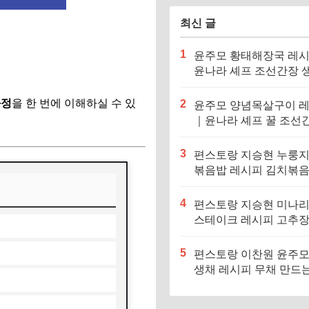
최신 글
1
윤주모 황태해장국 레
윤나라 셰프 조선간장 
기름 (편스토랑 이찬원)
과정
을 한 번에 이해하실 수 있
2
윤주모 양념목살구이 
｜윤나라 셰프 꿀 조선
정보 (편스토랑 이찬원)
3
편스토랑 지승현 누룽
볶음밥 레시피 김치볶
만드는법
4
편스토랑 지승현 미나
스테이크 레시피 고추
소스 만드는법
5
편스토랑 이찬원 윤주모
생채 레시피 무채 만드