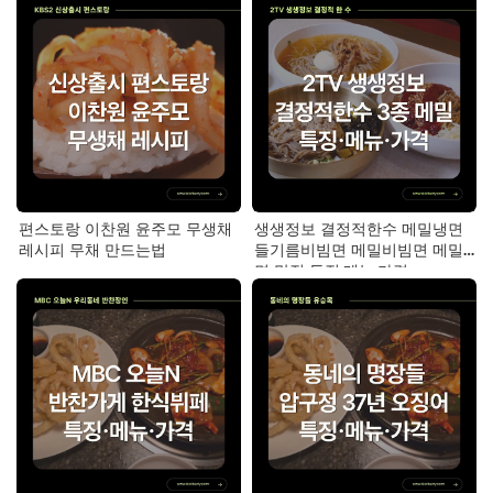
편스토랑 이찬원 윤주모 무생채
생생정보 결정적한수 메밀냉면
레시피 무채 만드는법
들기름비빔면 메밀비빔면 메밀
면 맛집 특징·메뉴·가격