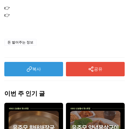
망
👉
은시세 1돈가격 실버바 은테크 은투자
👉
구리 시세 1kg 가격 실시간 확인｜구리바 매수 타이밍 전
략
돈 벌어주는 정보
복사
공유
이번 주 인기 글