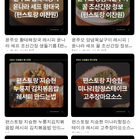
윤주모 황태해장국 레시피 윤나
윤주모 양념목살구이 레시피｜
라 셰프 조선간장 생들기름 (편
윤나라 셰프 꿀 조선간장 정보
스토랑 이찬원)
(편스토랑 이찬원)
편스토랑 지승현 누룽지김치볶
편스토랑 지승현 미나리항정스
음밥 레시피 김치볶음밥 만드는
테이크 레시피 고추장마요소스
법
만드는법