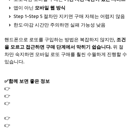
앱이 아닌
모바일 웹 방식
Step 1~Step 5 절차만 지키면 구매 자체는 어렵지 않음
한도·마감 시간만 주의하면 실패 가능성 낮음
핸드폰으로 로또를 구입하는 방법은 복잡하지 않지만,
조건
을 모르고 접근하면 구매 단계에서 막히기 쉽습니다.
위 절
차만 숙지하면 모바일 로또 구매를 훨씬 수월하게 진행할 수
있습니다.
✅함께 보면 좋은 정보
👉
금투자 방법 4가지｜소액부터 안전하게 투자하는 법
👉
전기차 보조금 2026 지원 조건 대상 조회 신청방법
👉
환율 전망 2026｜원화 달러 상승 하락 갈림길에서 꼭 볼
변수
👉
금이빨 시세 가격 파는법｜금 함유량 매입 기준
👉
구리 관련 대장주 TOP5｜2026년 투자 포인트와 주가 전