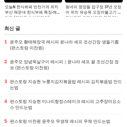
오늘N 한식뷔페 반찬가게 위치
동네의 명장들 압구정 37년 오징
부산 해운대 한식부페 특징·메뉴·
어 위치 유승목 오징어불고기 오
가격 (우리동네 반찬장인)
징어튀김 오징어볶음 특징·메뉴·
가격
최신 글
1
윤주모 황태해장국 레시피 윤나라 셰프 조선간장 생들기름
(편스토랑 이찬원)
2
윤주모 양념목살구이 레시피｜윤나라 셰프 꿀 조선간장 정
보 (편스토랑 이찬원)
3
편스토랑 지승현 누룽지김치볶음밥 레시피 김치볶음밥 만드
는법
4
편스토랑 지승현 미나리항정스테이크 레시피 고추장마요소
스 만드는법
5
편스토랑 이찬원 윤주모 무생채 레시피 무채 만드는법