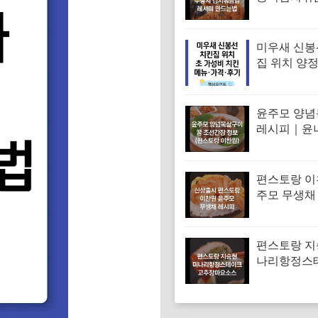
피 김치볶음
는법
미우새 신봉
집 위치 양
파티 치킨 
집 특징·메뉴
기
윤주모 양
레시피｜윤
꿀 조선간장 
스토랑 이찬
편스토랑 이
주모 무생채
무채 만드는
편스토랑 지
나리항정스
시피 고추
만드는법