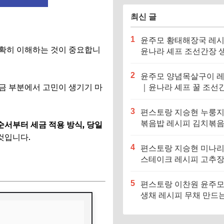
최신 글
1
윤주모 황태해장국 레
정확히 이해하는 것이 중요합니
윤나라 셰프 조선간장 
기름 (편스토랑 이찬원)
2
윤주모 양념목살구이 
세금 부분에서 고민이 생기기 마
｜윤나라 셰프 꿀 조선
정보 (편스토랑 이찬원)
3
편스토랑 지승현 누룽
볶음밥 레시피 김치볶
순서부터 세금 적용 방식, 당일
만드는법
것입니다.
4
편스토랑 지승현 미나
스테이크 레시피 고추
.
소스 만드는법
5
편스토랑 이찬원 윤주모
생채 레시피 무채 만드