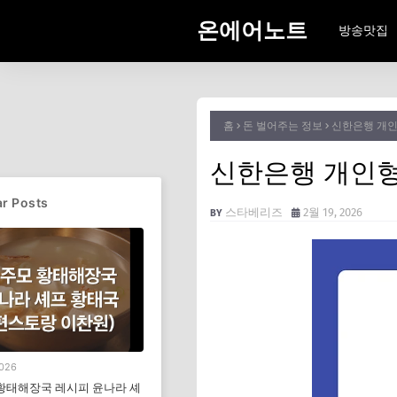
온에어노트
방송맛집
홈
돈 벌어주는 정보
신한은행 개인
신한은행 개인형
r Posts
스타베리즈
2월 19, 2026
2026
황태해장국 레시피 윤나라 셰