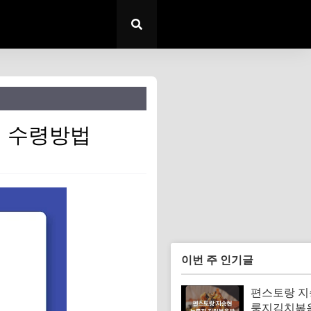
시 수령방법
이번 주 인기글
편스토랑 지
룽지김치볶