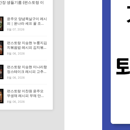
간장 생들기름 (편스토랑 이
윤주모 양념목살구이 레시
피｜윤나라 셰프 꿀 조선
간장 정보 (편스토랑 이찬
8월 07, 2026
원)
편스토랑 지승현 누룽지김
치볶음밥 레시피 김치볶음
밥 만드는법
8월 06, 2026
편스토랑 지승현 미나리항
정스테이크 레시피 고추장
마요소스 만드는법
8월 06, 2026
편스토랑 이찬원 윤주모
무생채 레시피 무채 만드
는법
8월 06, 2026