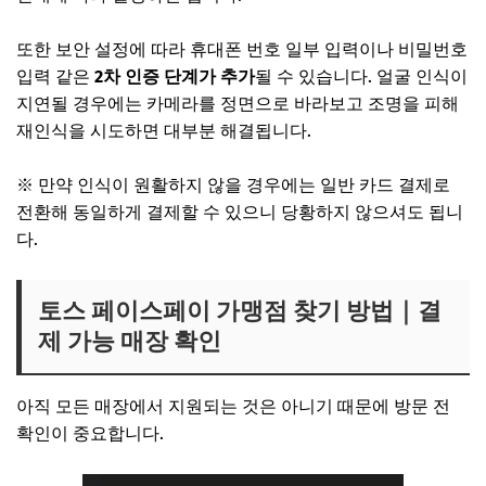
또한 보안 설정에 따라 휴대폰 번호 일부 입력이나 비밀번호
입력 같은
2차 인증 단계가 추가
될 수 있습니다. 얼굴 인식이
지연될 경우에는 카메라를 정면으로 바라보고 조명을 피해
재인식을 시도하면 대부분 해결됩니다.
※ 만약 인식이 원활하지 않을 경우에는 일반 카드 결제로
전환해 동일하게 결제할 수 있으니 당황하지 않으셔도 됩니
다.
토스 페이스페이 가맹점 찾기 방법｜결
제 가능 매장 확인
아직 모든 매장에서 지원되는 것은 아니기 때문에 방문 전
확인이 중요합니다.