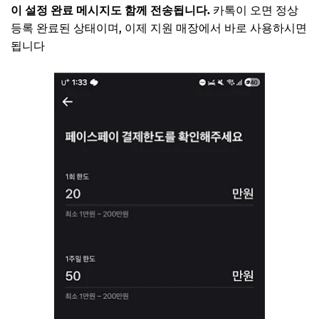
이 설정 완료 메시지도 함께 전송됩니다.
카톡이 오면 정상
등록 완료된 상태이며, 이제 지원 매장에서 바로 사용하시면
됩니다