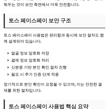
춰두는 것이 보안 측면에서 더욱 안전합니다.
토스 페이스페이 보안 구조
토스 페이스페이 사용법은 편리함과 동시에 보안 절차도 함
께 설계되어 있습니다.
얼굴 정보 암호화 저장
결제 정보 암호화 처리
신분증 기반 본인 확인 절차 진행
필요 시 추가 인증 단계 적용
정기적으로 본인 확인이 요청될 수 있으며, 이는 안전한 결
제를 위한 절차입니다.
토스 페이스페이 사용법 핵심 요약