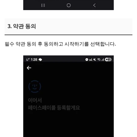
3. 약관 동의
필수 약관 동의 후 동의하고 시작하기를 선택합니다.