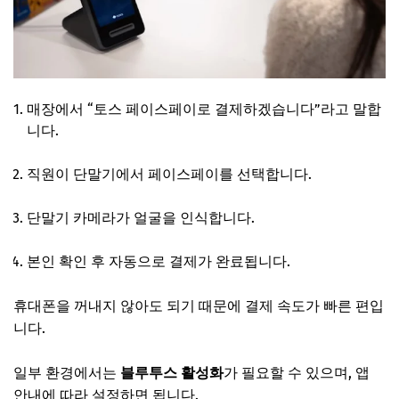
매장에서 “토스 페이스페이로 결제하겠습니다”라고 말합
니다.
직원이 단말기에서 페이스페이를 선택합니다.
단말기 카메라가 얼굴을 인식합니다.
본인 확인 후 자동으로 결제가 완료됩니다.
휴대폰을 꺼내지 않아도 되기 때문에 결제 속도가 빠른 편입
니다.
일부 환경에서는
블루투스 활성화
가 필요할 수 있으며, 앱
안내에 따라 설정하면 됩니다.