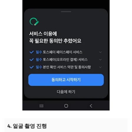
4. 얼굴 촬영 진행