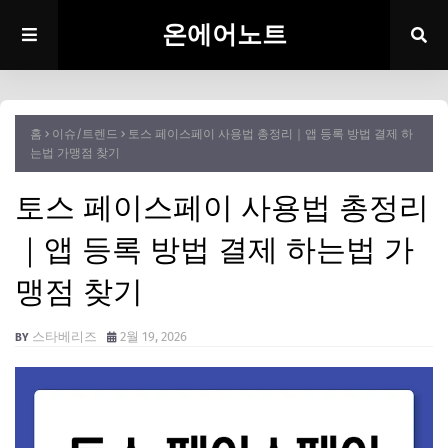
온에어노트
홈
이슈/트렌드
토스 페이스페이 사용법 총정리｜앱 등록 방법 결제 하
는법 가맹점 찾기
토스 페이스페이 사용법 총정리
｜앱 등록 방법 결제 하는법 가
맹점 찾기
스타베리즈
2월 19, 2026