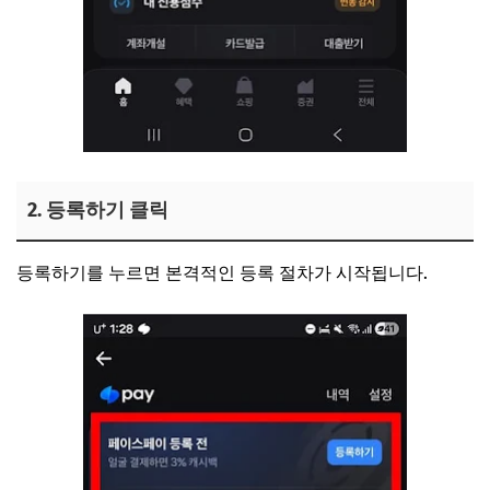
2. 등록하기 클릭
등록하기를 누르면 본격적인 등록 절차가 시작됩니다.