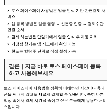
토스 페이스페이 사용법은 얼굴 인식 기반 간편결제 서
비스
앱 등록 방법은 얼굴 촬영 → 신분증 인증 → 결제수단
연결 순서
결제 하는법은 단말기에서 얼굴 인식 후 자동 처리
가맹점 찾기는 앱 지도에서 확인 가능
한도는 1회·1주 단위로 직접 설정 가능
결론｜지금 바로 토스 페이스페이 등록
하고 사용해보세요
토스 페이스페이 사용법을 정확히 이해하면 지갑이나 휴대
폰을 꺼내지 않고도 빠르게 결제할 수 있습니다. 특히 바쁜
일상 속에서 결제 시간을 줄이고 싶은 분들에게 유용한 서비
스입니다.