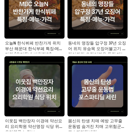
오늘N 한식뷔페 반찬가게 위치
동네의 명장들 압구정 37년 오징
부산 해운대 한식부페 특징·메뉴·
어 위치 유승목 오징어불고기 오
가격 (우리동네 반찬장인)
징어튀김 오징어볶음 특징·메뉴·
가격
이웃집 백만장자 이경애 약선요
몸신의 탄생 치매 예방 고무줄
리 요리학원 약선명장 식당 위치
운동법 숨겨진 치매 고위험군｜