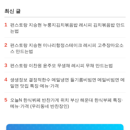
요리연구소 정보
포스파티딜세린
최신 글
1
편스토랑 지승현 누룽지김치볶음밥 레시피 김치볶음밥 만드
는법
2
편스토랑 지승현 미나리항정스테이크 레시피 고추장마요소
스 만드는법
3
편스토랑 이찬원 윤주모 무생채 레시피 무채 만드는법
4
생생정보 결정적한수 메밀냉면 들기름비빔면 메밀비빔면 메
밀면 맛집 특징·메뉴·가격
5
오늘N 한식뷔페 반찬가게 위치 부산 해운대 한식부페 특징·
메뉴·가격 (우리동네 반찬장인)