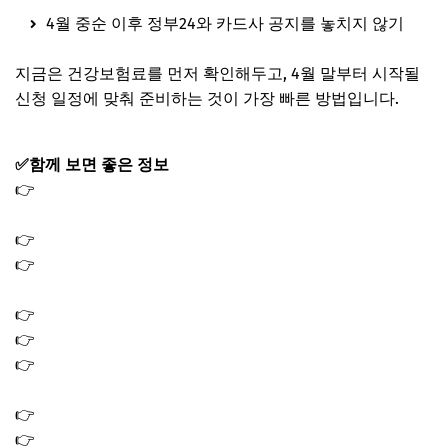
4월 중순 이후 정부24와 카드사 공지를 놓치지 않기
지금은 건강보험료를 먼저 확인해두고, 4월 말부터 시작될
신청 일정에 맞춰 준비하는 것이 가장 빠른 방법입니다.
✅함께 보면 좋은 정보
👉
종량제 봉투 대란 사재기 이유｜타지역사용 가능할까?
(온라인 판매하는곳)
👉
종량제 봉투 온라인 구매 방법 판매처｜사재기 대란
👉
소득 하위 50% 기준 금액 얼마? 2026 민생지원금 15만원
지역화폐
👉
차상위계층 혜택 2026｜의료 주거 생활 지원금 총정리
👉
삼성전자 배당금 지급일 조회 방법 배당금액 얼마?
👉
환율 전망 2026｜원화 달러 상승 하락 갈림길에서 꼭 볼
변수
👉
차상위계층 기준 2026｜재산 기준부터 차량 조건까지
👉
미슐랭 스타 의미 등급 선정 기준 2026 미쉐린 가이드 서