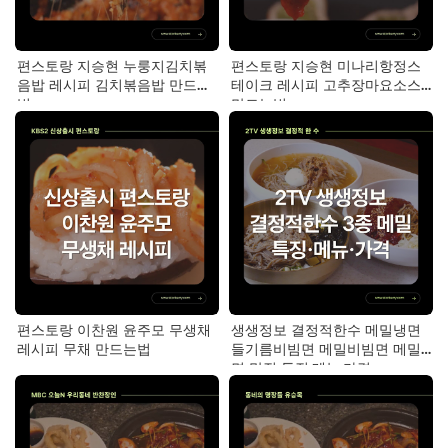
편스토랑 지승현 누룽지김치볶
편스토랑 지승현 미나리항정스
음밥 레시피 김치볶음밥 만드는
테이크 레시피 고추장마요소스
법
만드는법
편스토랑 이찬원 윤주모 무생채
생생정보 결정적한수 메밀냉면
레시피 무채 만드는법
들기름비빔면 메밀비빔면 메밀
면 맛집 특징·메뉴·가격