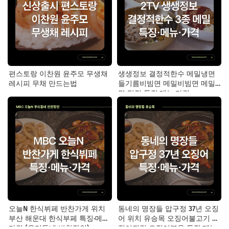
편스토랑 이찬원 윤주모 무생채
생생정보 결정적한수 메밀냉면
레시피 무채 만드는법
들기름비빔면 메밀비빔면 메밀
면 맛집 특징·메뉴·가격
오늘N 한식뷔페 반찬가게 위치
동네의 명장들 압구정 37년 오징
부산 해운대 한식부페 특징·메뉴·
어 위치 유승목 오징어불고기 오
가격 (우리동네 반찬장인)
징어튀김 오징어볶음 특징·메뉴·