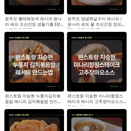
윤주모 황태해장국 레시피 윤나
윤주모 양념목살구이 레시피｜
라 셰프 조선간장 생들기름 (편
윤나라 셰프 꿀 조선간장 정보
스토랑 이찬원)
(편스토랑 이찬원)
편스토랑 지승현 누룽지김치볶
편스토랑 지승현 미나리항정스
음밥 레시피 김치볶음밥 만드는
테이크 레시피 고추장마요소스
법
만드는법