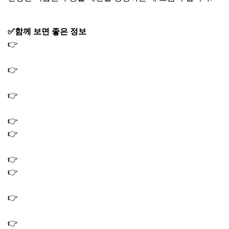
✅함께 보면 좋은 정보
👉
작두콩차 효능 3가지, 물대신 마시기 좋은 비염·피부 관
리 차
👉
진피차 효능 5가지, 말린 귤껍질 차 한잔이 몸에 주는 변
화
👉
맥문동 효능 핵심 3가지, 제대로 먹는방법부터 부작용까
지
👉
황기 효능 4가지, 기력 면역 관리에 꼭 필요한 이유
👉
계피차의 효능 당뇨 혈당 관리와 뱃살 잡는 하루 한 잔 습
관
👉
여주차 효능, 당뇨 혈당 낮추고 뱃살 빼는 다이어트 비법
👉
생강 효능 10가지, 생강차·청·가루로 즐기는 면역력 강화
습관
👉
백년초 효능 6가지: 슈퍼푸드로 불리는 이유? (+부작용까
지)
👉
캐모마일차 효능 7가지, 불면증 완화 부터 당뇨 관리까지