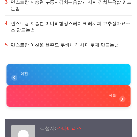
3
편스토랑 지승현 누룽지김치볶음밥 레시피 김치볶음밥 만드
는법
4
편스토랑 지승현 미나리항정스테이크 레시피 고추장마요소
스 만드는법
5
편스토랑 이찬원 윤주모 무생채 레시피 무채 만드는법
이전
다음
작성자:
스타베리즈