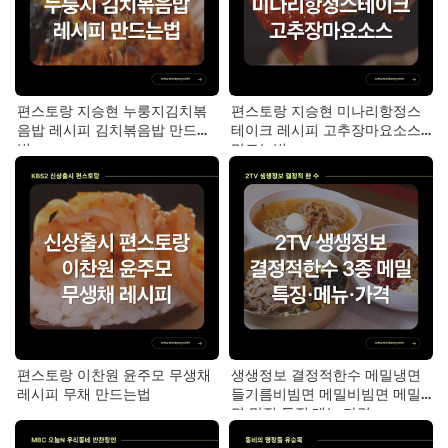
편스토랑 지승현 누룽지김치볶
편스토랑 지승현 미나리항정스
음밥 레시피 김치볶음밥 만드는
테이크 레시피 고추장마요소스
법
만드는법
편스토랑 이찬원 윤주모 무생채
생생정보 결정적한수 메밀냉면
레시피 무채 만드는법
들기름비빔면 메밀비빔면 메밀
면 맛집 특징·메뉴·가격