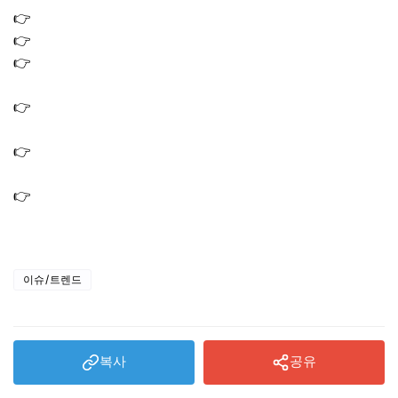
👉
나혼산 박천휴 컵 물컵 꽃병 화병 접시 조명 주방 소품
👉
박천휴 디퓨저 방향제 정보 (나혼자산다 635회)
👉
나혼산 박천휴 식탁 수납장 책장 책상｜주방 서재 인테
리어 가구 정보
👉
나혼산 박천휴 에코백 선물 전현무 가방｜미국 줄 서서
사는 에코백
👉
나혼산 김시현 아기맹수 냉이된장라면 레시피｜감자라
면 냄비 된장 멸치액젓
👉
나혼산 기안 불가마 찜질방 도운 사우나 숯가마 위치 어
디? 숯불 초벌 삼겹살
이슈/트렌드
복사
공유