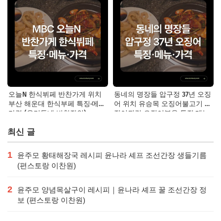
오늘N 한식뷔페 반찬가게 위치
동네의 명장들 압구정 37년 오징
부산 해운대 한식부페 특징·메뉴·
어 위치 유승목 오징어불고기 오
가격 (우리동네 반찬장인)
징어튀김 오징어볶음 특징·메뉴·
가격
최신 글
1
윤주모 황태해장국 레시피 윤나라 셰프 조선간장 생들기름
(편스토랑 이찬원)
2
윤주모 양념목살구이 레시피｜윤나라 셰프 꿀 조선간장 정
보 (편스토랑 이찬원)