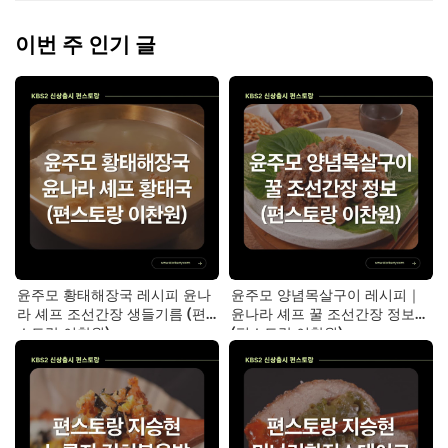
이번 주 인기 글
윤주모 황태해장국 레시피 윤나
윤주모 양념목살구이 레시피｜
라 셰프 조선간장 생들기름 (편
윤나라 셰프 꿀 조선간장 정보
스토랑 이찬원)
(편스토랑 이찬원)