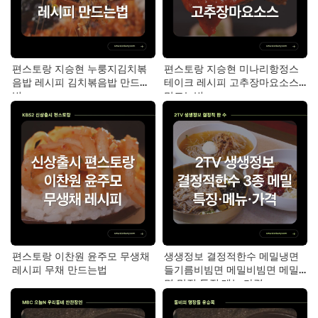
편스토랑 지승현 누룽지김치볶
편스토랑 지승현 미나리항정스
음밥 레시피 김치볶음밥 만드는
테이크 레시피 고추장마요소스
법
만드는법
편스토랑 이찬원 윤주모 무생채
생생정보 결정적한수 메밀냉면
레시피 무채 만드는법
들기름비빔면 메밀비빔면 메밀
면 맛집 특징·메뉴·가격