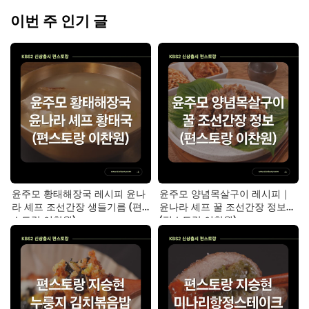
이번 주 인기 글
윤주모 황태해장국 레시피 윤나
윤주모 양념목살구이 레시피｜
라 셰프 조선간장 생들기름 (편
윤나라 셰프 꿀 조선간장 정보
스토랑 이찬원)
(편스토랑 이찬원)