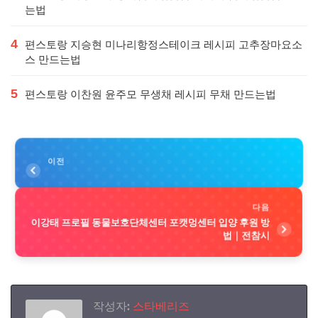
는법
4
편스토랑 지승현 미나리항정스테이크 레시피 고추장마요소
스 만드는법
5
편스토랑 이찬원 윤주모 무생채 레시피 무채 만드는법
이전
다음
이강태 프로필 동물보호단체센터 포캣멍센터 입양 후원 방
법｜전참시
작성자:
스타베리즈