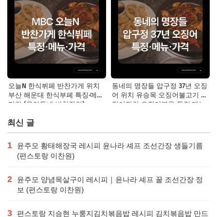
오늘N 한식뷔페 반찬가게 위치
동네의 명장들 압구정 37년 오징
부산 해운대 한식부페 특징·메뉴·
어 위치 유승목 오징어불고기 오
가격 (우리동네 반찬장인)
징어튀김 오징어볶음 특징·메뉴·
가격
최신 글
1
윤주모 황태해장국 레시피 윤나라 셰프 조선간장 생들기름
(편스토랑 이찬원)
2
윤주모 양념목살구이 레시피｜윤나라 셰프 꿀 조선간장 정
보 (편스토랑 이찬원)
3
편스토랑 지승현 누룽지김치볶음밥 레시피 김치볶음밥 만드