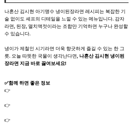
나혼산 김시현 아기맹수 냉이된장라면 레시피는 복잡한 기
술 없이도 셰프의 디테일을 느낄 수 있는 메뉴입니다. 감자
라면, 된장, 멸치액젓이라는 조합만 기억하면 누구나 완성할
수 있습니다.
냉이가 제철인 시기라면 더욱 향긋하게 즐길 수 있는 한 그
릇. 오늘 따뜻한 국물이 생각난다면,
나혼산 김시현 냉이된
장라면 지금 바로 끓여보세요!
✅함께 하면 좋은 정보
👉
나혼산 기안 불가마 찜질방 도운 사우나 숯가마 위치 어
디? 숯불 초벌 삼겹살
👉
나혼산 데이식스 도운 주방 후드 다운드래프트 부엌 상
판 매립형
👉
나혼산 도운 연주 클럽 이태원 재즈바 재즈클럽 위치 어
디? 데이식스 드러머