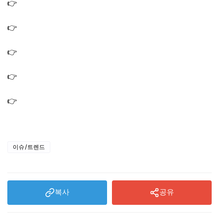
👉
나혼산 서범준 초밥집 횟집 회 맛집 식당 가게 위치 어
디? 우주메리미
👉
나혼산 서범준 누나 디저트 카페 빵집 알바 위치 어디?
우주메리미 전 남친
👉
나혼산 민호 눈썰매장 강원도 평창 슬라이딩 파크 썰매
장 스키장 위치 어디?
👉
나혼산 강릉 민호 조개구이 맛집 가게 회 포차 식당 조개
구이집 위치 어디?
👉
나혼산 김하성 집 아파트 위치 어디? 프로필 연봉 야구선
수 메이저리그
이슈/트렌드
복사
공유