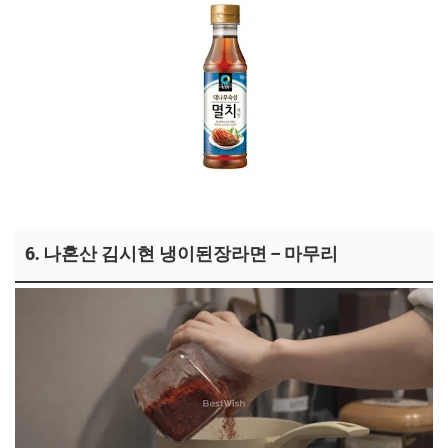
김시현 멸치액젓 보러가기
6. 나혼산 김시현 냉이된장라면 – 마무리