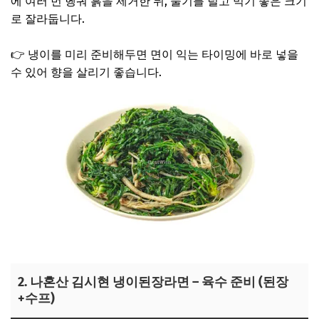
에 여러 번 헹궈 흙을 제거한 뒤, 물기를 털고 먹기 좋은 크기
로 잘라둡니다.
👉 냉이를 미리 준비해두면 면이 익는 타이밍에 바로 넣을
수 있어 향을 살리기 좋습니다.
냉이 보러가기
2. 나혼산 김시현 냉이된장라면 – 육수 준비 (된장
+수프)