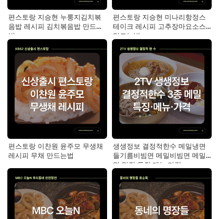
편스토랑 지승현 누룽지김치볶
편스토랑 지승현 미나리항정스
음밥 레시피 김치볶음밥 만드는
테이크 레시피 고추장마요소스
법
만드는법
편스토랑 이찬원 윤주모 무생채
생생정보 결정적한수 메밀냉면
레시피 무채 만드는법
들기름비빔면 메밀비빔면 메밀
면 맛집 특징·메뉴·가격