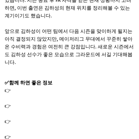
었습니다. 시즌 종료 후 FA 자격을 얻은 현재 상황까지 고려
하면, 이번 출연은 김하성의 현재 위치를 정리해볼 수 있는
계기이기도 했습니다.
앞으로 김하성이 어떤 팀에서 다음 시즌을 맞이하게 될지는
아직 결정되지 않았지만, 메이저리그 무대에서 꾸준히 쌓아
온 수비력과 경험은 여전히 큰 강점입니다. 새로운 시즌에서
도 김하성 선수가 좋은 모습으로 그라운드에 서길 기대해봅
니다.
✅함께 하면 좋은 정보
👉
나혼산 데이식스 도운 주방 후드 다운드래프트 부엌 상
판 매립형
👉
나혼산 도운 연주 클럽 이태원 재즈바 재즈클럽 위치 어
디? 데이식스 드러머
👉
나혼산 구성환 굴찜 대방어회 전어구이 대하구이 실내
포차 식당 위치 어디
👉
나혼산 서범준 초밥집 횟집 회 맛집 식당 가게 위치 어