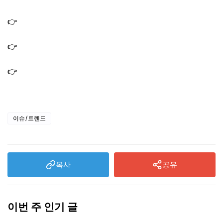
디? 우주메리미
👉
나혼산 서범준 누나 디저트 카페 빵집 알바 위치 어디?
우주메리미 전 남친
👉
전현무 러닝조끼 무릎 테이핑 패치 러닝양말 런닝용품
브랜드 나혼산
👉
전현무 시계 러너들 쓰는 워치 스마트워치 러닝 런닝 강
아지런 나혼산
이슈/트렌드
복사
공유
이번 주 인기 글