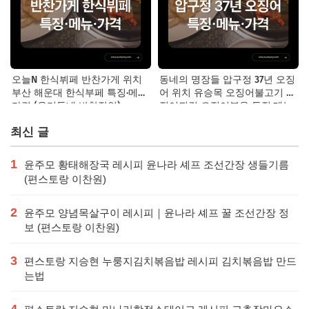
오늘N 한식뷔페 반찬가게 위치
동네의 명장들 압구정 37년 오징
부산 해운대 한식부페 특징·메뉴·
어 위치 유승목 오징어불고기 오
가격 (우리동네 반찬장인)
징어튀김 오징어볶음 특징·메뉴·
가격
최신 글
1
윤주모 황태해장국 레시피 윤나라 셰프 조선간장 생들기름
(편스토랑 이찬원)
2
윤주모 양념목살구이 레시피｜윤나라 셰프 꿀 조선간장 정
보 (편스토랑 이찬원)
3
편스토랑 지승현 누룽지김치볶음밥 레시피 김치볶음밥 만드
는법
4