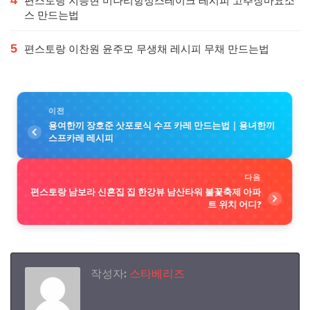
편스토랑 지승현 미나리항정스테이크 레시피 고추장마요소
스 만드는법
5
편스토랑 이찬원 윤주모 무생채 레시피 무채 만드는법
이전
용여한끼 장호준 삿포로식 수프 카레 만드는법｜용녀한끼
스프카레 레시피
다음
편스토랑 남보라 신혼집 집 한강뷰 남산타워 불꽃축제 아파
트 위치 어디?
작성자:
스타베리즈