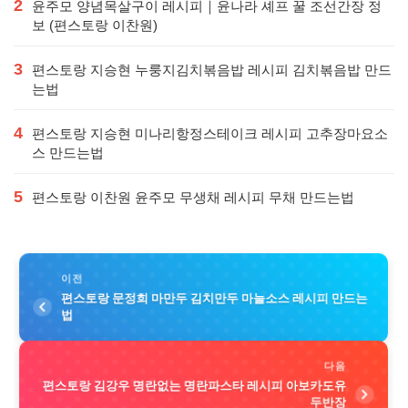
2
윤주모 양념목살구이 레시피｜윤나라 셰프 꿀 조선간장 정
보 (편스토랑 이찬원)
3
편스토랑 지승현 누룽지김치볶음밥 레시피 김치볶음밥 만드
는법
4
편스토랑 지승현 미나리항정스테이크 레시피 고추장마요소
스 만드는법
5
편스토랑 이찬원 윤주모 무생채 레시피 무채 만드는법
이전
편스토랑 문정희 마만두 김치만두 마늘소스 레시피 만드는
법
다음
편스토랑 김강우 명란없는 명란파스타 레시피 아보카도유
두반장