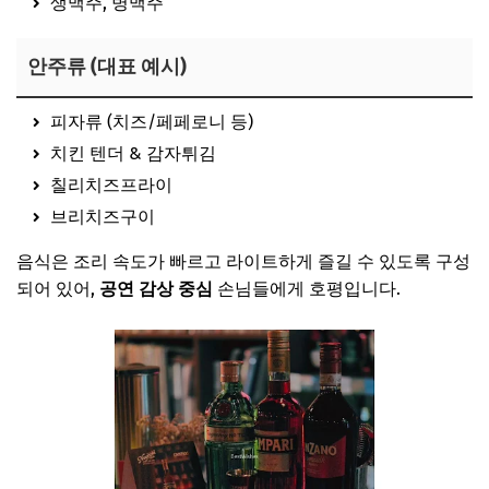
생맥주, 병맥주
안주류 (대표 예시)
피자류 (치즈/페페로니 등)
치킨 텐더 & 감자튀김
칠리치즈프라이
브리치즈구이
음식은 조리 속도가 빠르고 라이트하게 즐길 수 있도록 구성
되어 있어,
공연 감상 중심
손님들에게 호평입니다.