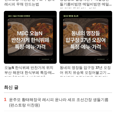
레시피 무채 만드는법
들기름비빔면 메밀비빔면 메밀
면 맛집 특징·메뉴·가격
오늘N 한식뷔페 반찬가게 위치
동네의 명장들 압구정 37년 오징
부산 해운대 한식부페 특징·메뉴·
어 위치 유승목 오징어불고기 오
가격 (우리동네 반찬장인)
징어튀김 오징어볶음 특징·메뉴·
가격
최신 글
1
윤주모 황태해장국 레시피 윤나라 셰프 조선간장 생들기름
(편스토랑 이찬원)