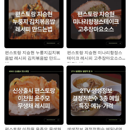
편스토랑 지승현 누룽지김치볶
편스토랑 지승현 미나리항정스
음밥 레시피 김치볶음밥 만드는
테이크 레시피 고추장마요소스
법
만드는법
편스토랑 이찬원 윤주모 무생채
생생정보 결정적한수 메밀냉면