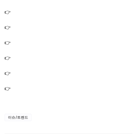
포차 식당 위치 어디
👉
나혼산 서범준 초밥집 횟집 회 맛집 식당 가게 위치 어
디? 우주메리미
👉
나혼산 서범준 누나 디저트 카페 빵집 알바 위치 어디?
우주메리미 전 남친
👉
나혼산 전현무 소개 애견 훈련사 김효진 강아지 교육 박
나래 반려견 복돌이
👉
전현무 러닝용품점 매장 샵 판매점 런닝 장비 가게 위치
쇼핑 어디? 나혼산
👉
전현무 러닝조끼 무릎 테이핑 패치 러닝양말 런닝용품
브랜드 나혼산
👉
전현무 시계 러너들 쓰는 워치 스마트워치 러닝 런닝 강
아지런 나혼산
이슈/트렌드