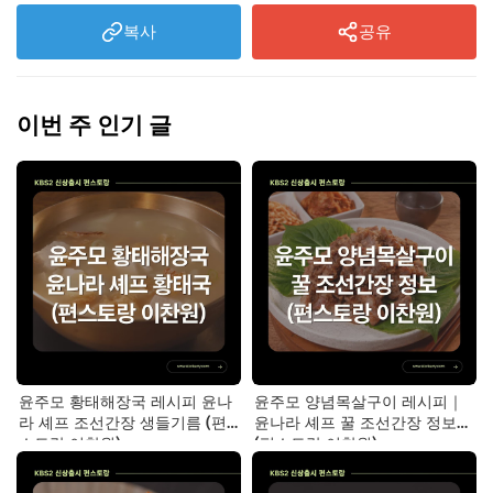
복사
공유
이번 주 인기 글
윤주모 황태해장국 레시피 윤나
윤주모 양념목살구이 레시피｜
라 셰프 조선간장 생들기름 (편
윤나라 셰프 꿀 조선간장 정보
스토랑 이찬원)
(편스토랑 이찬원)