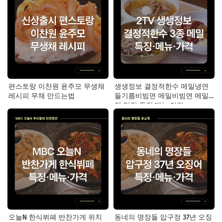
편스토랑 이찬원 윤주모 무생채
생생정보 결정적한수 메밀냉면
레시피 무채 만드는법
들기름비빔면 메밀비빔면 메밀
면 맛집 특징·메뉴·가격
오늘N 한식뷔페 반찬가게 위치
동네의 명장들 압구정 37년 오징