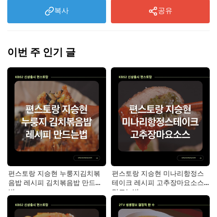
복사
공유
이번 주 인기 글
편스토랑 지승현 누룽지김치볶
편스토랑 지승현 미나리항정스
음밥 레시피 김치볶음밥 만드는
테이크 레시피 고추장마요소스
법
만드는법