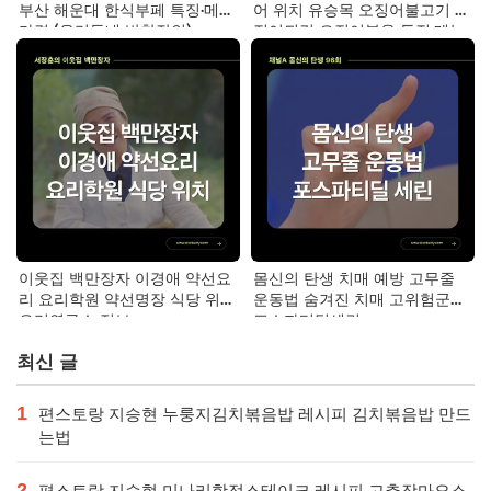
부산 해운대 한식부페 특징·메뉴·
어 위치 유승목 오징어불고기 오
가격 (우리동네 반찬장인)
징어튀김 오징어볶음 특징·메뉴·
가격
이웃집 백만장자 이경애 약선요
몸신의 탄생 치매 예방 고무줄
리 요리학원 약선명장 식당 위치
운동법 숨겨진 치매 고위험군｜
요리연구소 정보
포스파티딜세린
최신 글
1
편스토랑 지승현 누룽지김치볶음밥 레시피 김치볶음밥 만드
는법
2
편스토랑 지승현 미나리항정스테이크 레시피 고추장마요소