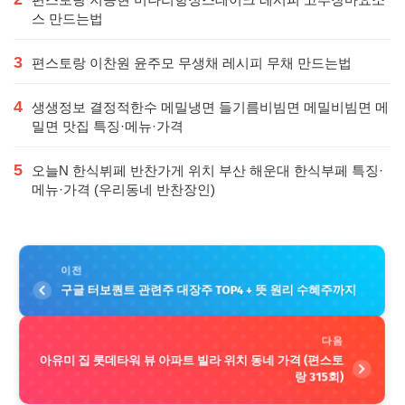
스 만드는법
3
편스토랑 이찬원 윤주모 무생채 레시피 무채 만드는법
4
생생정보 결정적한수 메밀냉면 들기름비빔면 메밀비빔면 메
밀면 맛집 특징·메뉴·가격
5
오늘N 한식뷔페 반찬가게 위치 부산 해운대 한식부페 특징·
메뉴·가격 (우리동네 반찬장인)
이전
구글 터보퀀트 관련주 대장주 TOP4 + 뜻 원리 수혜주까지
다음
아유미 집 롯데타워 뷰 아파트 빌라 위치 동네 가격 (편스토
랑 315회)