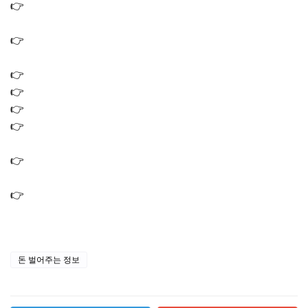
👉
구글 터보퀀트 관련주 대장주 TOP4 + 뜻 원리 수혜주까
지
👉
소득 하위 50% 기준 금액 얼마? 2026 민생지원금 15만원
지역화폐
👉
차상위계층 혜택 2026｜의료 주거 생활 지원금 총정리
👉
삼성전자 배당금 지급일 조회 방법 배당금액 얼마?
👉
장금상선 관련주 대장주 TOP3, 해운 운임 급등 수혜주
👉
석유 관련주 대장주 TOP7: 중동 리스크 국제유가 상승 수
혜주 총정리
👉
방산주 관련주 대장주 TOP7 국내 핵심 투자 포인트, 지금
봐야 할 종목은?
👉
미국 이란 전쟁 관련주 수혜주 TOP5｜방산 관련 투자 체
크포인트
돈 벌어주는 정보