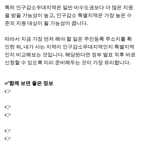
특히 인구감소우대지역은 일반 비수도권보다 더 많은 지원
을 받을 가능성이 높고, 인구감소 특별지역은 가장 높은 수
준의 지원 대상이 될 가능성이 큽니다.
따라서 지금 가장 먼저 해야 할 일은 주민등록 주소지를 확
인한 뒤, 내가 사는 지역이 인구감소우대지역인지 특별지역
인지 비교해보는 것입니다. 해당된다면 정부 발표 직후 바로
신청할 수 있도록 미리 준비해두는 것이 가장 유리합니다.
✅함께 보면 좋은 정보
👉
종량제 봉투 대란 사재기 이유｜타지역사용 가능할까?
(온라인 판매하는곳)
👉
종량제 봉투 온라인 구매 방법 판매처｜사재기 대란
👉
소득 하위 50% 기준 금액 얼마? 2026 민생지원금 15만원
지역화폐
👉
차상위계층 혜택 2026｜의료 주거 생활 지원금 총정리
👉
삼성전자 배당금 지급일 조회 방법 배당금액 얼마?