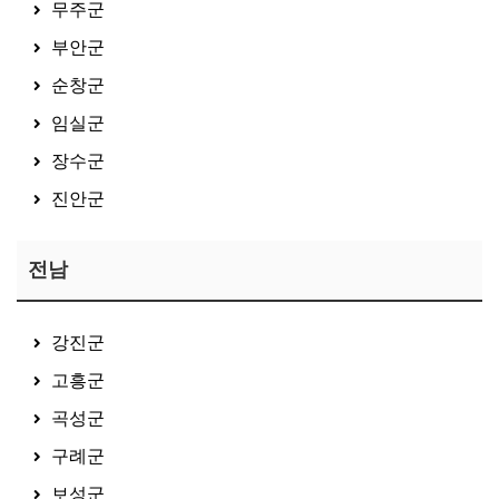
무주군
부안군
순창군
임실군
장수군
진안군
전남
강진군
고흥군
곡성군
구례군
보성군