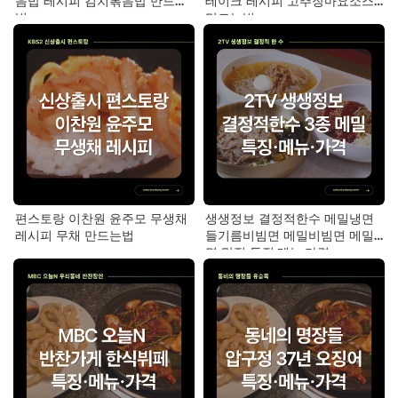
음밥 레시피 김치볶음밥 만드는
테이크 레시피 고추장마요소스
법
만드는법
편스토랑 이찬원 윤주모 무생채
생생정보 결정적한수 메밀냉면
레시피 무채 만드는법
들기름비빔면 메밀비빔면 메밀
면 맛집 특징·메뉴·가격