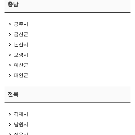
충남
공주시
금산군
논산시
보령시
예산군
태안군
전북
김제시
남원시
정읍시