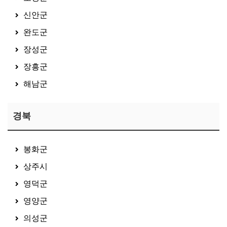
신안군
완도군
장성군
장흥군
해남군
경북
봉화군
상주시
영덕군
영양군
의성군