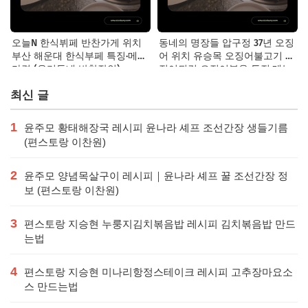
오늘N 한식뷔페 반찬가게 위치
동네의 명장들 압구정 37년 오징
부산 해운대 한식부페 특징·메뉴·
어 위치 유승목 오징어불고기 오
가격 (우리동네 반찬장인)
징어튀김 오징어볶음 특징·메뉴·
가격
최신 글
1
윤주모 황태해장국 레시피 윤나라 셰프 조선간장 생들기름
(편스토랑 이찬원)
2
윤주모 양념목살구이 레시피｜윤나라 셰프 꿀 조선간장 정
보 (편스토랑 이찬원)
3
편스토랑 지승현 누룽지김치볶음밥 레시피 김치볶음밥 만드
는법
4
편스토랑 지승현 미나리항정스테이크 레시피 고추장마요소
스 만드는법