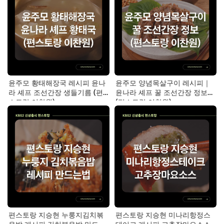
윤주모 황태해장국 레시피 윤나
윤주모 양념목살구이 레시피｜
라 셰프 조선간장 생들기름 (편
윤나라 셰프 꿀 조선간장 정보
스토랑 이찬원)
(편스토랑 이찬원)
편스토랑 지승현 누룽지김치볶
편스토랑 지승현 미나리항정스