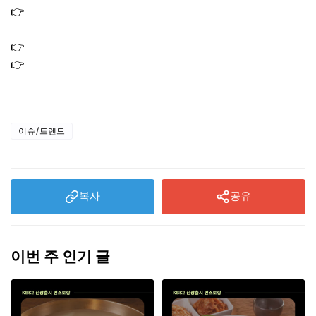
👉
환율 전망 2026｜원화 달러 상승 하락 갈림길에서 꼭 볼
변수
👉
차상위계층 기준 2026｜재산 기준부터 차량 조건까지
👉
미슐랭 스타 의미 등급 선정 기준 2026 미쉐린 가이드 서
울 식당 리스트
이슈/트렌드
복사
공유
이번 주 인기 글