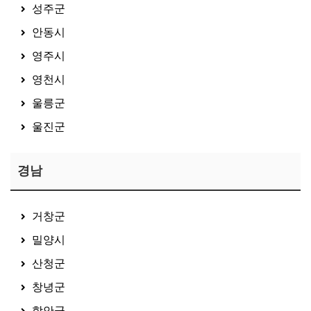
성주군
안동시
영주시
영천시
울릉군
울진군
경남
거창군
밀양시
산청군
창녕군
함안군