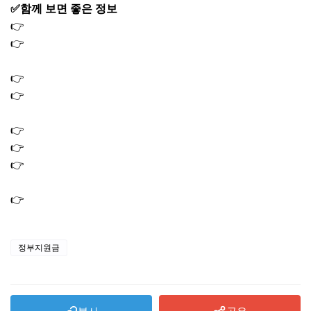
✅함께 보면 좋은 정보
👉
기후동행카드 환급 신청 대상 기간 월 3만원 페이백 방법
👉
종량제 봉투 대란 사재기 이유｜타지역사용 가능할까?
(온라인 판매하는곳)
👉
종량제 봉투 온라인 구매 방법 판매처｜사재기 대란
👉
소득 하위 50% 기준 금액 얼마? 2026 민생지원금 15만원
지역화폐
👉
차상위계층 혜택 2026｜의료 주거 생활 지원금 총정리
👉
삼성전자 배당금 지급일 조회 방법 배당금액 얼마?
👉
환율 전망 2026｜원화 달러 상승 하락 갈림길에서 꼭 볼
변수
👉
차상위계층 기준 2026｜재산 기준부터 차량 조건까지
정부지원금