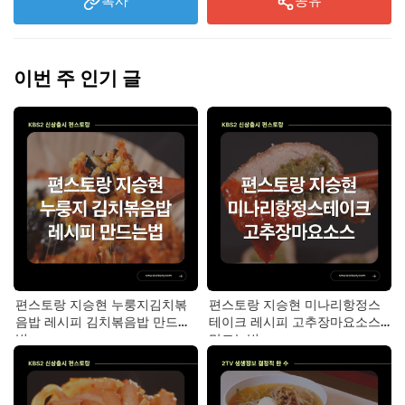
복사
공유
이번 주 인기 글
편스토랑 지승현 누룽지김치볶
편스토랑 지승현 미나리항정스
음밥 레시피 김치볶음밥 만드는
테이크 레시피 고추장마요소스
법
만드는법