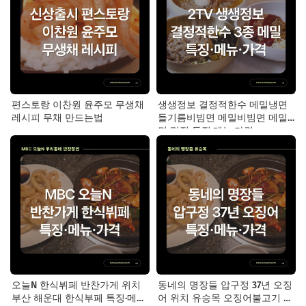
편스토랑 이찬원 윤주모 무생채
생생정보 결정적한수 메밀냉면
레시피 무채 만드는법
들기름비빔면 메밀비빔면 메밀
면 맛집 특징·메뉴·가격
오늘N 한식뷔페 반찬가게 위치
동네의 명장들 압구정 37년 오징
부산 해운대 한식부페 특징·메뉴·
어 위치 유승목 오징어불고기 오