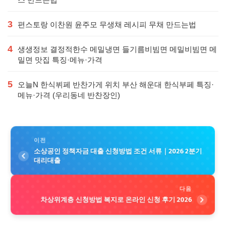
3
편스토랑 이찬원 윤주모 무생채 레시피 무채 만드는법
4
생생정보 결정적한수 메밀냉면 들기름비빔면 메밀비빔면 메
밀면 맛집 특징·메뉴·가격
5
오늘N 한식뷔페 반찬가게 위치 부산 해운대 한식부페 특징·
메뉴·가격 (우리동네 반찬장인)
이전
소상공인 정책자금 대출 신청방법 조건 서류｜2026 2분기
대리대출
다음
차상위계층 신청방법 복지로 온라인 신청 후기 2026