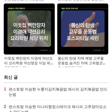
가격 (우리동네 반찬장인)
징어튀김 오징어볶음 특징·메뉴·
가격
이웃집 백만장자 이경애 약선요
몸신의 탄생 치매 예방 고무줄
리 요리학원 약선명장 식당 위치
운동법 숨겨진 치매 고위험군｜
요리연구소 정보
포스파티딜세린
최신 글
1
편스토랑 지승현 누룽지김치볶음밥 레시피 김치볶음밥 만드
는법
2
편스토랑 지승현 미나리항정스테이크 레시피 고추장마요소
스 만드는법