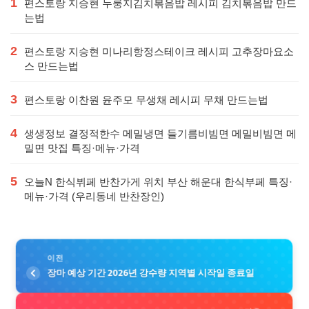
1
편스토랑 지승현 누룽지김치볶음밥 레시피 김치볶음밥 만드
는법
2
편스토랑 지승현 미나리항정스테이크 레시피 고추장마요소
스 만드는법
3
편스토랑 이찬원 윤주모 무생채 레시피 무채 만드는법
4
생생정보 결정적한수 메밀냉면 들기름비빔면 메밀비빔면 메
밀면 맛집 특징·메뉴·가격
5
오늘N 한식뷔페 반찬가게 위치 부산 해운대 한식부페 특징·
메뉴·가격 (우리동네 반찬장인)
이전
장마 예상 기간 2026년 강수량 지역별 시작일 종료일