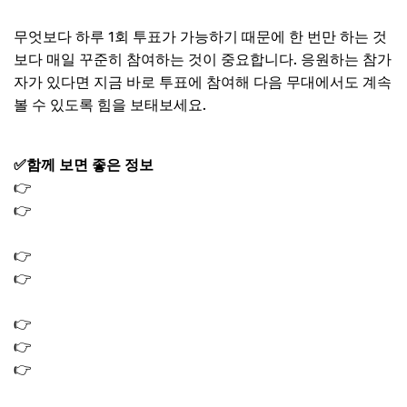
무엇보다 하루 1회 투표가 가능하기 때문에 한 번만 하는 것
보다 매일 꾸준히 참여하는 것이 중요합니다. 응원하는 참가
자가 있다면 지금 바로 투표에 참여해 다음 무대에서도 계속
볼 수 있도록 힘을 보태보세요.
✅함께 보면 좋은 정보
👉
행복두배 템플스테이 예약 방법 신청 기간 2026
👉
안세영 배드민턴 중계 경기시간 중국닝보 2026 아시아
개인 선수권 대회 생중계
👉
기후동행카드 환급 신청 대상 기간 월 3만원 페이백 방법
👉
소득 하위 50% 기준 금액 얼마? 2026 민생지원금 15만원
지역화폐
👉
차상위계층 혜택 2026｜의료 주거 생활 지원금 총정리
👉
삼성전자 배당금 지급일 조회 방법 배당금액 얼마?
👉
환율 전망 2026｜원화 달러 상승 하락 갈림길에서 꼭 볼
변수