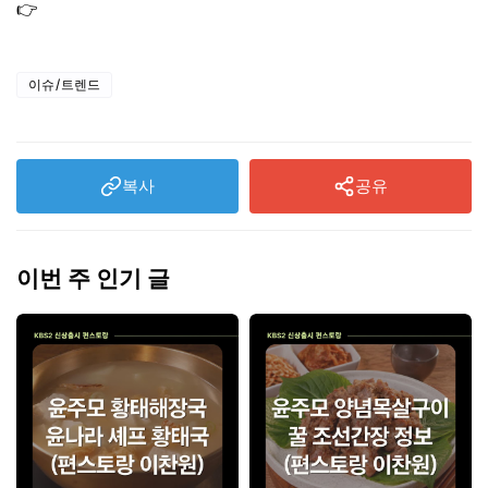
👉
차상위계층 기준 2026｜재산 기준부터 차량 조건까지
이슈/트렌드
복사
공유
이번 주 인기 글