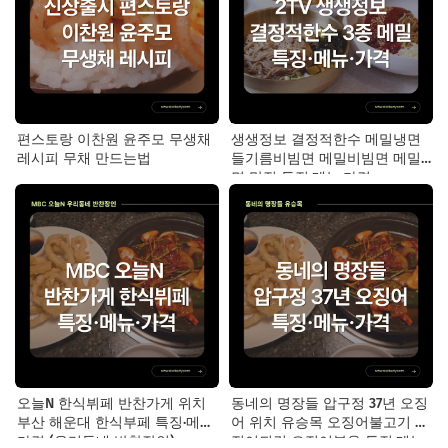
편스토랑 이찬원 윤주모 무생채
생생정보 결정적한수 메밀냉면
레시피 무채 만드는법
들기름비빔면 메밀비빔면 메밀
면 맛집 특징·메뉴·가격
오늘N 한식뷔페 반찬가게 위치
동네의 명장들 압구정 37년 오징
부산 해운대 한식부페 특징·메뉴·
어 위치 유승목 오징어불고기 오
가격 (우리동네 반찬장인)
징어튀김 오징어볶음 특징·메뉴·