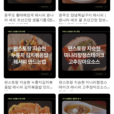
윤주모 황태해장국 레시피 윤나
윤주모 양념목살구이 레시피｜
라 셰프 조선간장 생들기름 (편
윤나라 셰프 꿀 조선간장 정보
스토랑 이찬원)
(편스토랑 이찬원)
편스토랑 지승현 누룽지김치볶
편스토랑 지승현 미나리항정스
음밥 레시피 김치볶음밥 만드는
테이크 레시피 고추장마요소스
법
만드는법