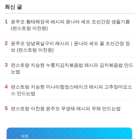
가격
최신 글
1
윤주모 황태해장국 레시피 윤나라 셰프 조선간장 생들기름
(편스토랑 이찬원)
2
윤주모 양념목살구이 레시피｜윤나라 셰프 꿀 조선간장 정
보 (편스토랑 이찬원)
3
편스토랑 지승현 누룽지김치볶음밥 레시피 김치볶음밥 만드
는법
4
편스토랑 지승현 미나리항정스테이크 레시피 고추장마요소
스 만드는법
5
편스토랑 이찬원 윤주모 무생채 레시피 무채 만드는법
이전