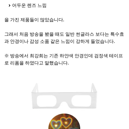
어두운 렌즈 느낌
을 가진 제품들이 많았습니다.
그래서 처음 방송을 봤을 때도 일반 썬글라스 보다는 특수효
과 안경이나 감성 소품 같은 느낌이 강하게 들었습니다.
※ 방송에서 최강희는 기존 하얀색 안경인데 검정색 테이프
로 리폼을 하였다고 말했습니다.