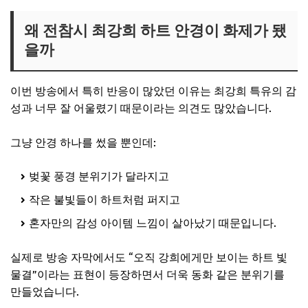
왜 전참시 최강희 하트 안경이 화제가 됐
을까
이번 방송에서 특히 반응이 많았던 이유는 최강희 특유의 감
성과 너무 잘 어울렸기 때문이라는 의견도 많았습니다.
그냥 안경 하나를 썼을 뿐인데:
벚꽃 풍경 분위기가 달라지고
작은 불빛들이 하트처럼 퍼지고
혼자만의 감성 아이템 느낌이 살아났기 때문입니다.
실제로 방송 자막에서도 “오직 강희에게만 보이는 하트 빛
물결”이라는 표현이 등장하면서 더욱 동화 같은 분위기를
만들었습니다.