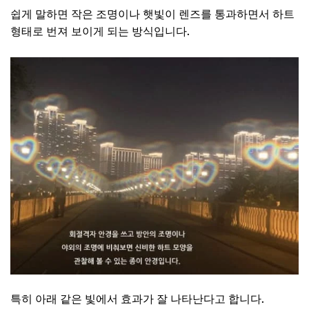
쉽게 말하면 작은 조명이나 햇빛이 렌즈를 통과하면서 하트
형태로 번져 보이게 되는 방식입니다.
특히 아래 같은 빛에서 효과가 잘 나타난다고 합니다.