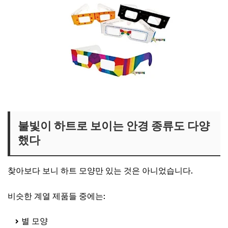
최강희 하트 선글라스 보러가기
불빛이 하트로 보이는 안경 종류도 다양
했다
찾아보다 보니 하트 모양만 있는 것은 아니었습니다.
비슷한 계열 제품들 중에는:
별 모양