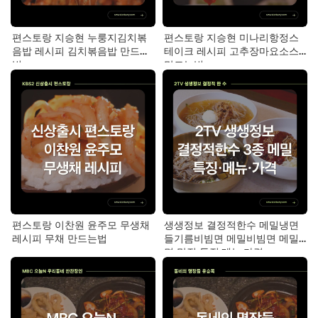
편스토랑 지승현 누룽지김치볶
편스토랑 지승현 미나리항정스
음밥 레시피 김치볶음밥 만드는
테이크 레시피 고추장마요소스
법
만드는법
편스토랑 이찬원 윤주모 무생채
생생정보 결정적한수 메밀냉면
레시피 무채 만드는법
들기름비빔면 메밀비빔면 메밀
면 맛집 특징·메뉴·가격