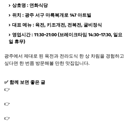
상호명 : 연화식당
위치 : 광주 서구 마륵복개로 147 아트빌
대표 메뉴 : 육전, 키조개전, 전복전, 굴비정식
영업시간 : 11:30~21:00 (브레이크타임 14:30~17:30, 일요
일 휴무)
광주에서 제대로 된 육전과 전라도식 한 상 차림을 경험하고
싶다면 한 번쯤 방문해볼 만한 맛집입니다.
✅ 함께 보면 좋은 글
👉
전현무계획3 광주 오리탕 메기탕 추어탕 맛집 소태동 게
미진한상 식당 가게
👉
전현무계획3 강릉 삼숙이탕 알탕 맛집 횟집 식당 매운탕
가게
👉
전현무계획3 강릉 매운갈비찜 MZ 빨간맛 맛집 성남동 갈
비찜 식당 가게