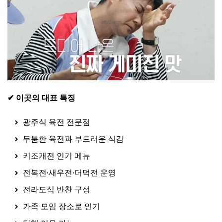
✔ 이곳의 대표 특징
광주식 육전 전문점
두툼한 육전과 부드러운 식감
키조개전 인기 메뉴
전복전·새우전·더덕전 운영
전라도식 반찬 구성
가족 모임 장소로 인기