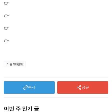
👉
전현무계획3 강릉 장칼국수 맛집 콩나물밥 식당 환희 브
라이언 칼국수 가게
👉
남겨서뭐하게 교대 닭 모둠구이 닭특수부위 닭구이 맛집
비빔면 식당 가게
👉
남겨서뭐하게 샤로수길 가마솥모둠수육 맛집 순대국 식
당 순대 가게 서경 석
👉
남겨서뭐하게 교대 한우곱창 특양구이 맛집 곱창전골 식
당 위치 현주엽 우지원
이슈/트렌드
복사
공유
이번 주 인기 글