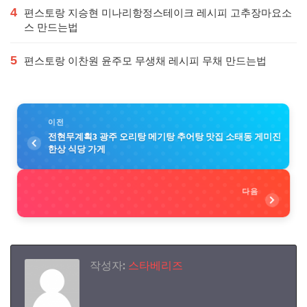
4
편스토랑 지승현 미나리항정스테이크 레시피 고추장마요소
스 만드는법
5
편스토랑 이찬원 윤주모 무생채 레시피 무채 만드는법
이전
전현무계획3 광주 오리탕 메기탕 추어탕 맛집 소태동 게미진
한상 식당 가게
다음
작성자:
스타베리즈