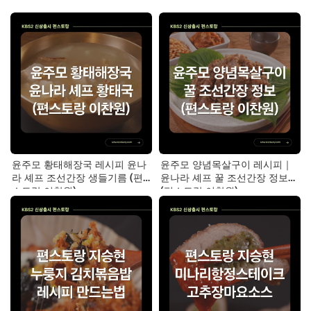
윤주모 황태해장국 레시피 윤나
윤주모 양념목살구이 레시피｜
라 셰프 조선간장 생들기름 (편
윤나라 셰프 꿀 조선간장 정보
스토랑 이찬원)
(편스토랑 이찬원)