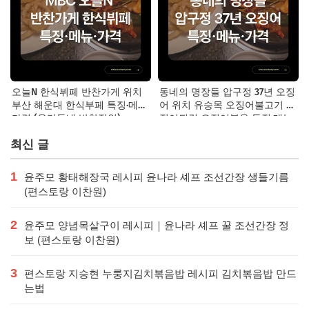
오늘N 한식뷔페 반찬가게 위치
동네의 명장들 압구정 37년 오징
부산 해운대 한식부페 특징·메뉴·
어 위치 유승목 오징어불고기 오
가격 (우리동네 반찬장인)
징어튀김 오징어볶음 특징·메뉴·
가격
최신 글
1
윤주모 황태해장국 레시피 윤나라 셰프 조선간장 생들기름
(편스토랑 이찬원)
2
윤주모 양념목살구이 레시피｜윤나라 셰프 꿀 조선간장 정
보 (편스토랑 이찬원)
3
편스토랑 지승현 누룽지김치볶음밥 레시피 김치볶음밥 만드
는법