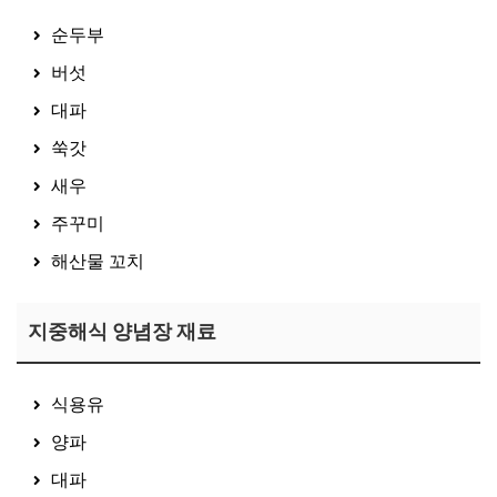
순두부
버섯
대파
쑥갓
새우
주꾸미
해산물 꼬치
지중해식 양념장 재료
식용유
양파
대파