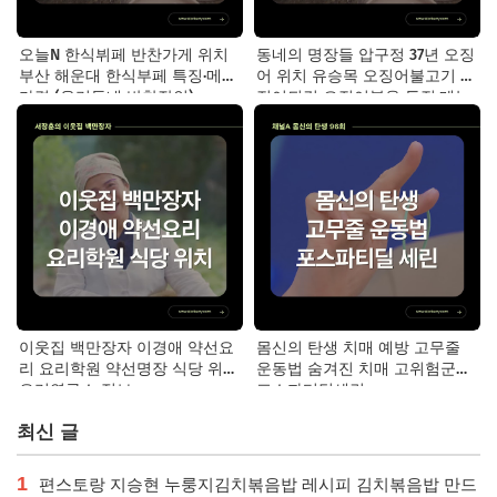
오늘N 한식뷔페 반찬가게 위치
동네의 명장들 압구정 37년 오징
부산 해운대 한식부페 특징·메뉴·
어 위치 유승목 오징어불고기 오
가격 (우리동네 반찬장인)
징어튀김 오징어볶음 특징·메뉴·
가격
이웃집 백만장자 이경애 약선요
몸신의 탄생 치매 예방 고무줄
리 요리학원 약선명장 식당 위치
운동법 숨겨진 치매 고위험군｜
요리연구소 정보
포스파티딜세린
최신 글
1
편스토랑 지승현 누룽지김치볶음밥 레시피 김치볶음밥 만드