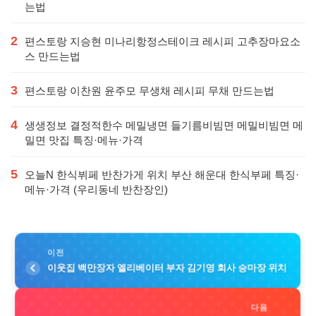
는법
2
편스토랑 지승현 미나리항정스테이크 레시피 고추장마요소
스 만드는법
3
편스토랑 이찬원 윤주모 무생채 레시피 무채 만드는법
4
생생정보 결정적한수 메밀냉면 들기름비빔면 메밀비빔면 메
밀면 맛집 특징·메뉴·가격
5
오늘N 한식뷔페 반찬가게 위치 부산 해운대 한식부페 특징·
메뉴·가격 (우리동네 반찬장인)
이전
이웃집 백만장자 엘리베이터 부자 김기영 회사 승마장 위치
다음