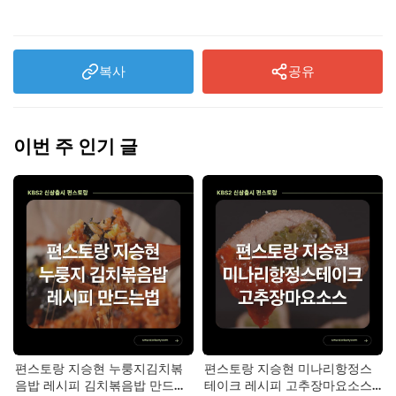
복사
공유
이번 주 인기 글
편스토랑 지승현 누룽지김치볶
편스토랑 지승현 미나리항정스
음밥 레시피 김치볶음밥 만드는
테이크 레시피 고추장마요소스