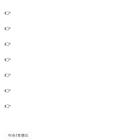
셰프 재결합 한상
👉
남겨서뭐하게 용인휴게소 우동 어묵우동 비빔우동 냉우
동 휴게소 남규리
👉
남겨서뭐하게 용인휴게소 우동 어묵우동 휴게소 남규리
촬영장소 위치 어디
👉
남겨서뭐하게 교대 닭 모둠구이 닭특수부위 닭구이 맛집
비빔면 식당 가게
👉
남겨서뭐하게 샤로수길 가마솥모둠수육 맛집 순대국 식
당 순대 가게 서경 석
👉
남겨서뭐하게 교대 한우곱창 특양구이 맛집 곱창전골 식
당 위치 현주엽 우지원
👉
남겨서뭐하게 북촌 칼국수집 닭칼국수 감자전 종로 식당
비빔칼국수 가게
👉
남겨서뭐하게 방이동 차돌박이구절판 남도한상 맛집 식
당 가게 위치 어디?
이슈/트렌드