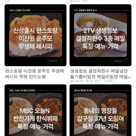
법
만드는법
편스토랑 이찬원 윤주모 무생채
생생정보 결정적한수 메밀냉면
레시피 무채 만드는법
들기름비빔면 메밀비빔면 메밀
면 맛집 특징·메뉴·가격