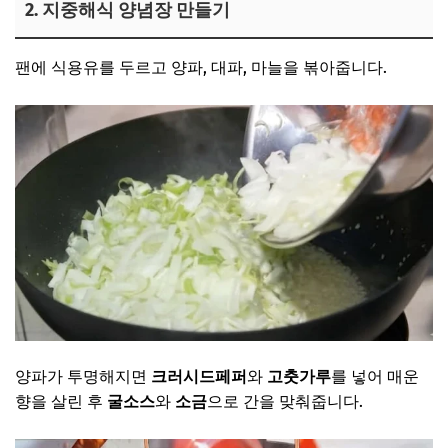
2. 지중해식 양념장 만들기
팬에 식용유를 두르고 양파, 대파, 마늘을 볶아줍니다.
양파가 투명해지면
크러시드페퍼
와
고춧가루
를 넣어 매운
향을 살린 후
굴소스
와
소금
으로 간을 맞춰줍니다.