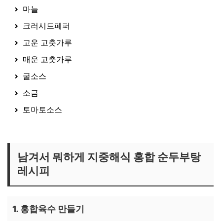
마늘
크러시드페퍼
고운 고춧가루
매운 고춧가루
굴소스
소금
토마토소스
크러시드페퍼 보러가기
남겨서 뭐하게 지중해식 홍합 순두부탕
레시피
1. 홍합육수 만들기