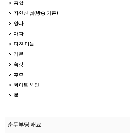
홍합
자연산 섭(방송 기준)
양파
대파
다진 마늘
레몬
쑥갓
후추
화이트 와인
물
자연산 섭 보러가기
순두부탕 재료