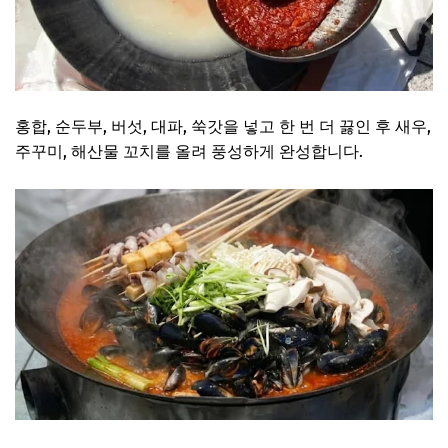
홍합, 순두부, 버섯, 대파, 쑥갓을 넣고 한 번 더 끓인 후 새우,
주꾸미, 해산물 꼬치를 올려 풍성하게 완성합니다.