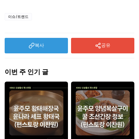
이슈/트렌드
복사
공유
이번 주 인기 글