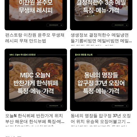
편스토랑 이찬원 윤주모 무생채
생생정보 결정적한수 메밀냉면
레시피 무채 만드는법
들기름비빔면 메밀비빔면 메밀
면 맛집 특징·메뉴·가격
오늘N 한식뷔페 반찬가게 위치
동네의 명장들 압구정 37년 오징
부산 해운대 한식부페 특징·메뉴·
어 위치 유승목 오징어불고기 오
가격 (우리동네 반찬장인)
징어튀김 오징어볶음 특징·메뉴·
가격