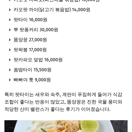
카오팟 까이(닭고기 볶음밥) 14,000원
팟타이 16,000원
뿌 팟퐁커리 30,000원
똠양꿍 27,000원
팟팍붕 17,000원
팟카파오 덮밥 16,000원
쏨땀타이 15,500원
빠뻐야 톳 9,000원
특히 팟타이는 새우와 숙주, 계란이 푸짐하게 들어가 식감
조합이 좋다는 반응이 많았고, 똠양꿍은 진한 국물 풍미와
적당한 산미 밸런스가 좋다는 후기가 이어졌습니다.