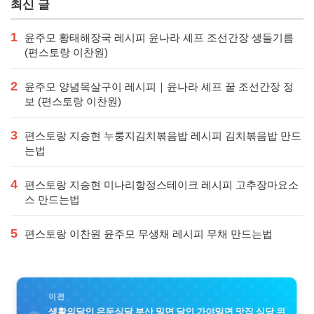
최신 글
1
윤주모 황태해장국 레시피 윤나라 셰프 조선간장 생들기름
(편스토랑 이찬원)
2
윤주모 양념목살구이 레시피｜윤나라 셰프 꿀 조선간장 정
보 (편스토랑 이찬원)
3
편스토랑 지승현 누룽지김치볶음밥 레시피 김치볶음밥 만드
는법
4
편스토랑 지승현 미나리항정스테이크 레시피 고추장마요소
스 만드는법
5
편스토랑 이찬원 윤주모 무생채 레시피 무채 만드는법
이전
생활의달인 은둔식달 부산 밀면 달인 가야밀면 맛집 식당 위