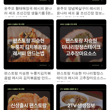
윤주모 황태해장국 레시피 윤나
윤주모 양념목살구이 레시피｜
라 셰프 조선간장 생들기름 (편
윤나라 셰프 꿀 조선간장 정보
스토랑 이찬원)
(편스토랑 이찬원)
편스토랑 지승현 누룽지김치볶
편스토랑 지승현 미나리항정스
음밥 레시피 김치볶음밥 만드는
테이크 레시피 고추장마요소스
법
만드는법