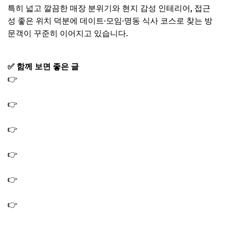
특히 넓고 깔끔한 매장 분위기와 현지 감성 인테리어, 접근
성 좋은 위치 덕분에 데이트·모임·명동 식사 코스로 찾는 방
문객이 꾸준히 이어지고 있습니다.
✅ 함께 보면 좋은 글
👉
생활의달인 은둔식달 칼국수 열무김치 보리밥 맛집 30년
역사 2대째 식당 가게
👉
생활의달인 평양냉면 식당 자가제면 냉면집 맛집 (문래
동 평양냉면의 달인)
👉
생활의달인 은둔식달 가야밀면 달인 물밀면 비빔밀면 맛
집 식당 위치
👉
생방송투데이 맛있는퇴근 한식 육회 케이크 문어스테이
크 한우국밥 맛집 식당
👉
생방송투데이 대식가 두부 맛집 수제 두부밥상 식당 가
게 위치 어디
👉
생방송투데이 대식가 능이해신탕 맛집 식당 한방능이버
섯 프리미엄해신탕