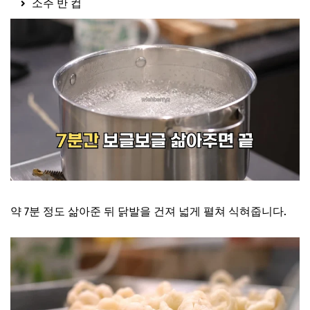
소주 반 컵
약 7분 정도 삶아준 뒤 닭발을 건져 넓게 펼쳐 식혀줍니다.