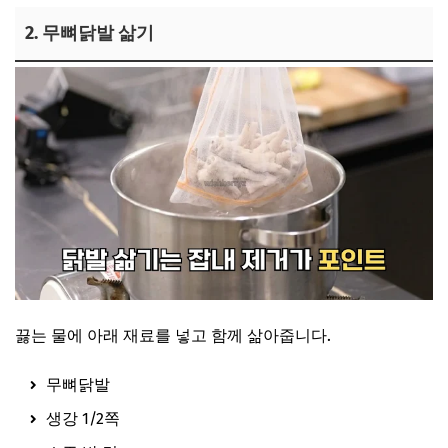
2. 무뼈닭발 삶기
끓는 물에 아래 재료를 넣고 함께 삶아줍니다.
무뼈닭발
생강 1/2쪽