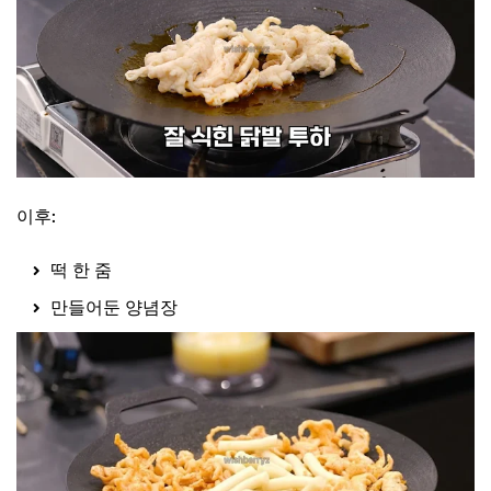
이후:
떡 한 줌
만들어둔 양념장