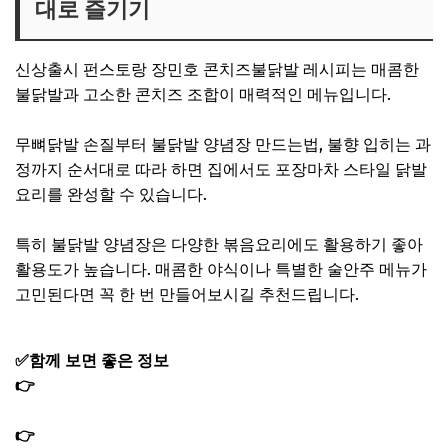
대로 즐기기
신상출시 펀스토랑 장민호 콘치즈불닭발 레시피는 매콤한
불닭발과 고소한 콘치즈 조합이 매력적인 메뉴입니다.
무뼈닭발 손질부터 불닭발 양념장 만드는법, 불향 입히는 과
정까지 순서대로 따라 하면 집에서도 포장마차 스타일 닭발
요리를 완성할 수 있습니다.
특히 불닭발 양념장은 다양한 볶음요리에도 활용하기 좋아
활용도가 높습니다. 매콤한 야식이나 특별한 술안주 메뉴가
고민된다면 꼭 한 번 만들어보시길 추천드립니다.
✅함께 보면 좋은 정보
👉
편스토랑 장민호 시래기 뼈구이 레시피 돼지등뼈구이 양
념장 만드는법
👉
편스토랑 문정희 들깨닭곰탕 레시피 닭육수 만드는법