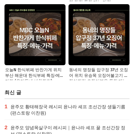
면 맛집 특징·메뉴·가격
오늘N 한식뷔페 반찬가게 위치
동네의 명장들 압구정 37년 오징
부산 해운대 한식부페 특징·메뉴·
어 위치 유승목 오징어불고기 오
가격 (우리동네 반찬장인)
징어튀김 오징어볶음 특징·메뉴·
가격
최신 글
1
윤주모 황태해장국 레시피 윤나라 셰프 조선간장 생들기름
(편스토랑 이찬원)
2
윤주모 양념목살구이 레시피｜윤나라 셰프 꿀 조선간장 정
보 (편스토랑 이찬원)