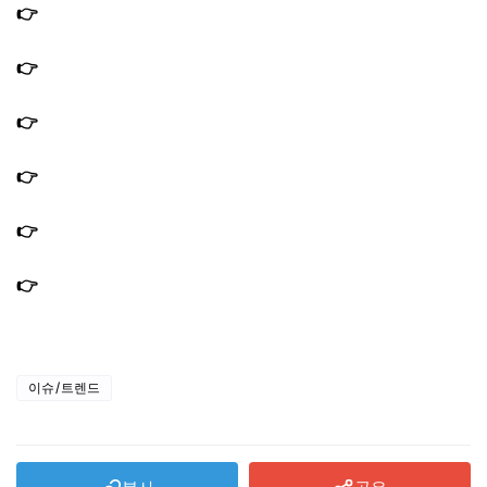
👉
편스토랑 문정희 들기름 강원도 속초 전통시장 단골집
위치 구매 방법
👉
편스토랑 문정희 엄마 양념게장 레시피 한식 명장 게장
양념장 만드는법
👉
편스토랑 문정희 문어곰탕 레시피 곰탕육수 만드는법｜
앞치마 정보
👉
편스토랑 야노시호 잡채 레시피 10분 원팬 간단잡채 만
드는법
👉
편스토랑 야노시호 캐슈너트 삼계탕 레시피 캐슈넛 육수
만드는법
👉
편스토랑 김강우 백태콩장 레시피 콩자반 콩조림 만드는
법
이슈/트렌드