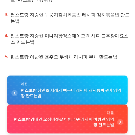
3
편스토랑 지승현 누룽지김치볶음밥 레시피 김치볶음밥 만드
는법
4
편스토랑 지승현 미나리항정스테이크 레시피 고추장마요소
스 만드는법
5
편스토랑 이찬원 윤주모 무생채 레시피 무채 만드는법
이전
편스토랑 장민호 시래기 뼈구이 레시피 돼지등뼈구이 양념
장 만드는법
다음
편스토랑 김태연 오징어젓갈 비빔국수 레시피 비빔면 양념
장 만드는법