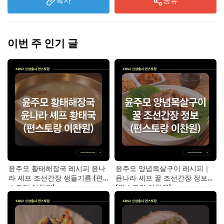
복사
공유
이번 주 인기 글
윤주모 황태해장국 레시피 윤나
윤주모 양념목살구이 레시피｜
라 셰프 조선간장 생들기름 (편
윤나라 셰프 꿀 조선간장 정보
스토랑 이찬원)
(편스토랑 이찬원)