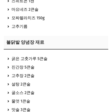
스위트콘 1캔
마요네즈 2큰술
모짜렐라치즈 150g
고추기름
불닭발 양념장 재료
굵은 고춧가루 5큰술
진간장 5큰술
고추장 2큰술
설탕 2큰술
굴소스 2큰술
물엿 1큰술
맛술 3큰술