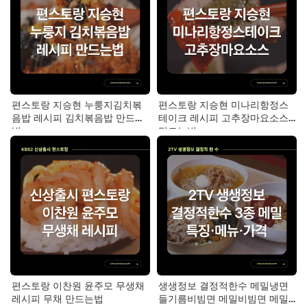
편스토랑 지승현 누룽지김치볶
편스토랑 지승현 미나리항정스
음밥 레시피 김치볶음밥 만드는
테이크 레시피 고추장마요소스
법
만드는법
편스토랑 이찬원 윤주모 무생채
생생정보 결정적한수 메밀냉면
레시피 무채 만드는법
들기름비빔면 메밀비빔면 메밀