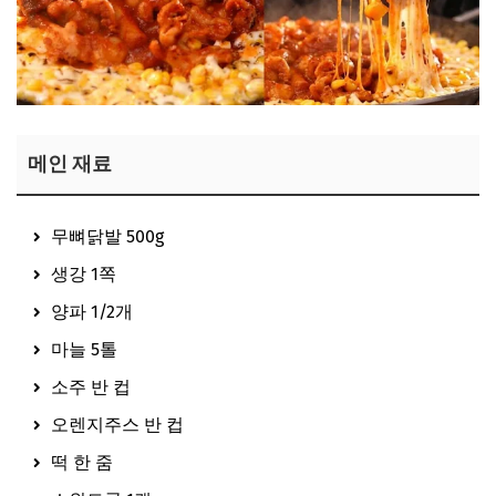
메인 재료
무뼈닭발 500g
생강 1쪽
양파 1/2개
마늘 5톨
소주 반 컵
오렌지주스 반 컵
떡 한 줌