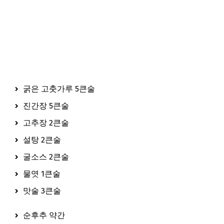
굵은 고춧가루 5큰술
진간장 5큰술
고추장 2큰술
설탕 2큰술
굴소스 2큰술
물엿 1큰술
맛술 3큰술
순후추 약간