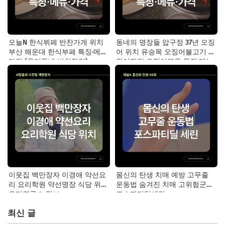
오늘N 한식뷔페 반찬가게 위치
동네의 명장들 압구정 37년 오징
부산 해운대 한식부페 특징·메뉴·
어 위치 유승목 오징어불고기 오
가격 (우리동네 반찬장인)
징어튀김 오징어볶음 특징·메뉴·
가격
이웃집 백만장자 이경애 약선요
몸신의 탄생 치매 예방 고무줄
리 요리학원 약선명장 식당 위치
운동법 숨겨진 치매 고위험군｜
요리연구소 정보
포스파티딜세린
최신 글