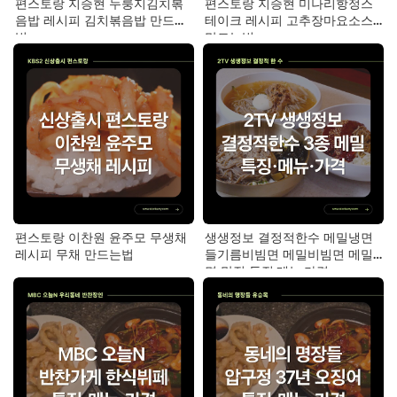
편스토랑 지승현 누룽지김치볶
편스토랑 지승현 미나리항정스
음밥 레시피 김치볶음밥 만드는
테이크 레시피 고추장마요소스
법
만드는법
편스토랑 이찬원 윤주모 무생채
생생정보 결정적한수 메밀냉면
레시피 무채 만드는법
들기름비빔면 메밀비빔면 메밀
면 맛집 특징·메뉴·가격