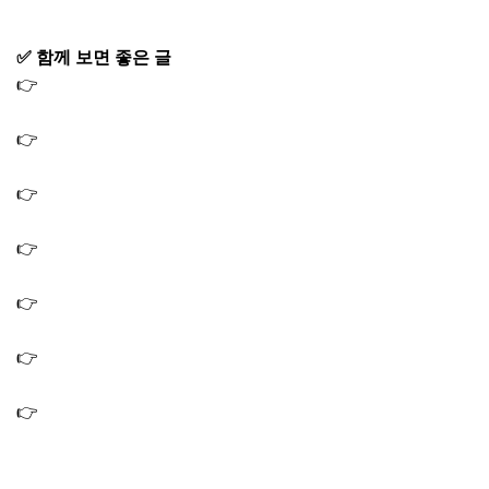
✅ 함께 보면 좋은 글
👉
오늘N 퇴근후N 갑오징어 맛집 반건조갑오징어 딱돔튀김
식당 가게
👉
오늘N 할매식당 연탄불생고기 물갈비 돼지갈비 맛집 식
당 연탄구이 가게 오늘엔
👉
오늘N 퇴근후N 횟집 대민어 해체쇼 민어 맛집 민어회 민
어전 민어찜 식당
👉
오늘N 경주 고기말이 육회비빔밥 맛집 식당 가게 (옆집
부자의 비밀노트 2719회)
👉
오늘N 초계국수 맛집 새빨간초계국수집 식당 가게 오늘
은 국수 먹는 날
👉
오늘N 식큐멘터리 감자탕 전통감자탕 시래기감자탕 맛
집 식당 가게 2716회
👉
오늘앤 퇴근후앤 한우 고기집 소고기집 맛집 식당 가게
위치(오늘엔 퇴근후엔)