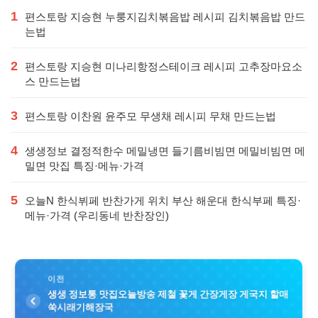
1
편스토랑 지승현 누룽지김치볶음밥 레시피 김치볶음밥 만드
는법
2
편스토랑 지승현 미나리항정스테이크 레시피 고추장마요소
스 만드는법
3
편스토랑 이찬원 윤주모 무생채 레시피 무채 만드는법
4
생생정보 결정적한수 메밀냉면 들기름비빔면 메밀비빔면 메
밀면 맛집 특징·메뉴·가격
5
오늘N 한식뷔페 반찬가게 위치 부산 해운대 한식부페 특징·
메뉴·가격 (우리동네 반찬장인)
이전
생생 정보통 맛집오늘방송 제철 꽃게 간장게장 게국지 할매
쑥시래기해장국