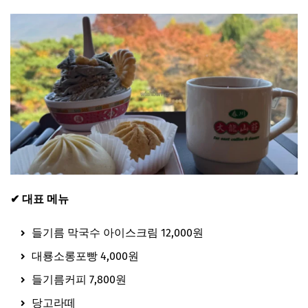
✔ 대표 메뉴
들기름 막국수 아이스크림 12,000원
대룡소롱포빵 4,000원
들기름커피 7,800원
당고라떼