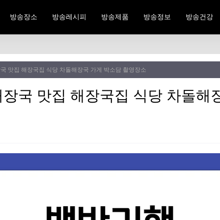
방송장소
방송레시피
방송제품
방송정보
방송건강
국 맛집 해장국집 식당 차돌해장국 가게 박소담 촬영장소
장국 맛집 해장국집 식당 차돌해