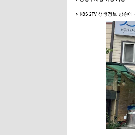
KBS 2TV 생생정보 방송에
백반기행 양평해장국집 보러