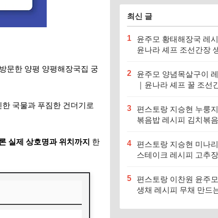
는날)
최신 글
1
윤주모 황태해장국 레
윤나라 셰프 조선간장 
기름 (편스토랑 이찬원)
 방문한 양평 양평해장국집 궁
2
윤주모 양념목살구이 
｜윤나라 셰프 꿀 조선
정보 (편스토랑 이찬원)
진한 국물과 푸짐한 건더기로
3
편스토랑 지승현 누룽
볶음밥 레시피 김치볶
만드는법
물론 실제 상호명과 위치까지
한
4
편스토랑 지승현 미나
스테이크 레시피 고추
소스 만드는법
5
편스토랑 이찬원 윤주모
생채 레시피 무채 만드