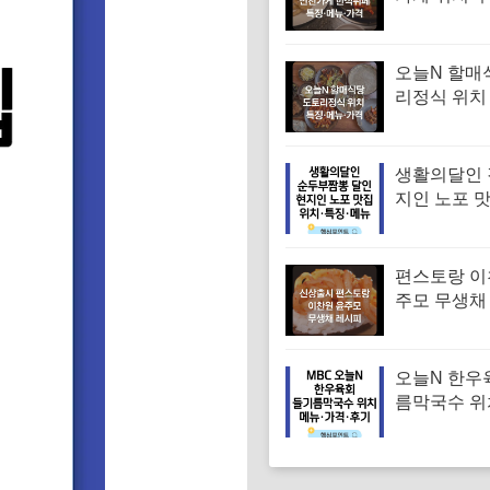
대 한식부페
뉴·가격 (우
찬장인)
오늘N 할매
리정식 위치
꾸미 수육 
맛집 특징·
생활의달인 
지인 노포 
부짬뽕 달인
당 위치 특징
격
편스토랑 이
주모 무생채
무채 만드는
오늘N 한우
름막국수 위
순메밀 한우
국수 특징·메
후기 (오늘