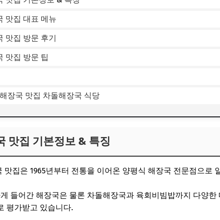
 맛집 대표 메뉴
 맛집 방문 후기
 맛집 방문 팁
평해장국 맛집 차돌해장국 식당
 맛집 기본정보 & 특징
맛집은 1965년부터 전통을 이어온 양평식 해장국 전문점으로 
하게 들어간 해장국은 물론 차돌해장국과 육회비빔밥까지 다양한 
로 평가받고 있습니다.