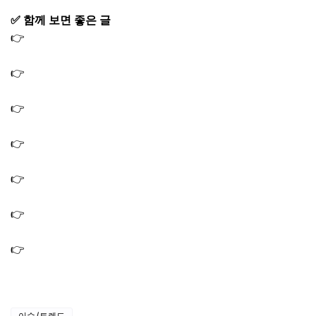
✅ 함께 보면 좋은 글
👉
백반기행 양평해장국 맛집 해장국집 식당 차돌해장국 가
게 박소담 촬영장소
👉
백반기행 양평 함흥냉면 맛집 옥천냉면 식당 완자 수육
냉면집 가게
👉
백반기행 양평 산나물전골 맛집 산골밥상 식당 가게 박
소담
👉
백반기행 성남 도토리묵 맛집 도토리묵무침 묵무침 가게
씨야 방문 식당
👉
백반기행 성남 갈매기살 맛집 고기집 식당 삼겹살집 가
게 씨야 촬영지
👉
백반기행 성남 모듬조개소고기샤브 갑오징어 샤브샤브
맛집 해물 식당 가게
👉
백반기행 극락밥상 자연산버섯찌개 맛집 용인 버섯전골
식당 가게 진성 한혜진
이슈/트렌드