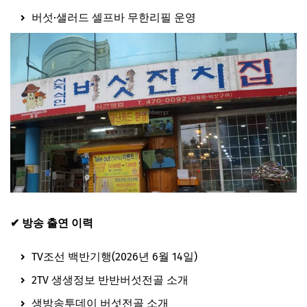
버섯·샐러드 셀프바 무한리필 운영
✔ 방송 출연 이력
TV조선 백반기행(2026년 6월 14일)
2TV 생생정보 반반버섯전골 소개
생방송투데이 버섯전골 소개