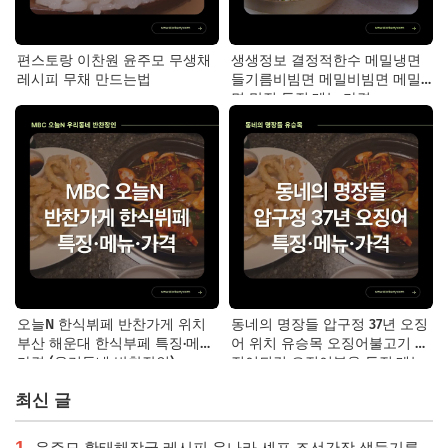
편스토랑 이찬원 윤주모 무생채
생생정보 결정적한수 메밀냉면
레시피 무채 만드는법
들기름비빔면 메밀비빔면 메밀
면 맛집 특징·메뉴·가격
오늘N 한식뷔페 반찬가게 위치
동네의 명장들 압구정 37년 오징
부산 해운대 한식부페 특징·메뉴·
어 위치 유승목 오징어불고기 오
가격 (우리동네 반찬장인)
징어튀김 오징어볶음 특징·메뉴·
가격
최신 글
1
윤주모 황태해장국 레시피 윤나라 셰프 조선간장 생들기름