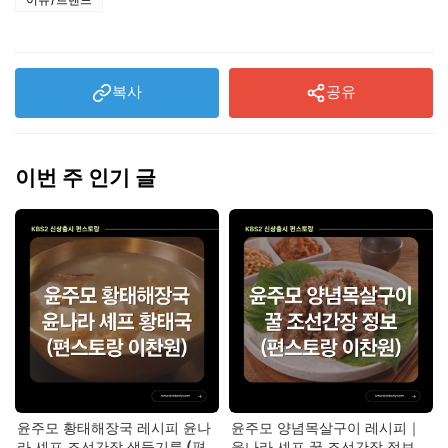
복사
공유
이번 주 인기 글
윤주모 황태해장국 레시피 윤나
윤주모 양념목살구이 레시피｜
라 셰프 조선간장 생들기름 (편
윤나라 셰프 꿀 조선간장 정보