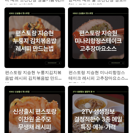
스토랑 이찬원)
(편스토랑 이찬원)
편스토랑 지승현 누룽지김치볶
편스토랑 지승현 미나리항정스
음밥 레시피 김치볶음밥 만드는
테이크 레시피 고추장마요소스
법
만드는법