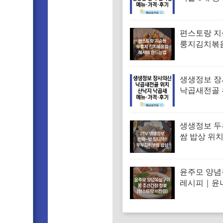
맛집 위치 
대표 콩국수
메뉴·가격·
편스토랑 지
룽지김치볶
피 김치볶음
는법
생생정보 
낙곱새전골 
낙지 낙곱새
엄 낙곱새집
뉴·가격·후
생생정보 
쌈 밥상 위치
머니 두부보
특징·메뉴·가
밥됩니까)
윤주모 양
레시피｜윤
꿀 조선간장 
스토랑 이찬