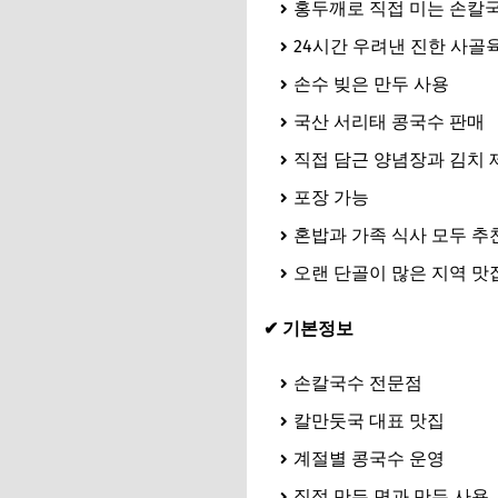
홍두깨로 직접 미는 손칼
24시간 우려낸 진한 사골
손수 빚은 만두 사용
국산 서리태 콩국수 판매
직접 담근 양념장과 김치 
포장 가능
혼밥과 가족 식사 모두 추
오랜 단골이 많은 지역 맛
✔ 기본정보
손칼국수 전문점
칼만둣국 대표 맛집
계절별 콩국수 운영
직접 만든 면과 만두 사용