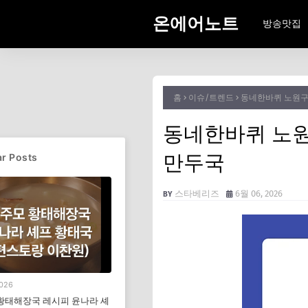
온에어노트
방송맛집
홈
이슈/트렌드
동네한바퀴 노원구
동네한바퀴 노원
만두국
r Posts
스타베리즈
6월 06, 2026
2026
황태해장국 레시피 윤나라 셰