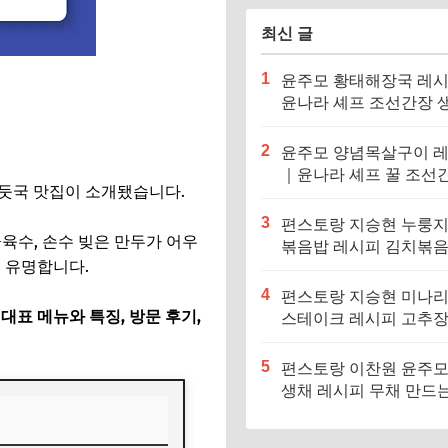
최신 글
1
윤주모 황태해장국 레
윤나라 셰프 조선간장 
기름 (편스토랑 이찬원)
2
윤주모 양념목살구이 
｜윤나라 셰프 꿀 조선
만둣국 맛집이 소개됐습니다.
정보 (편스토랑 이찬원)
3
편스토랑 지승현 누룽
육수, 손수 빚은 만두가 어우
볶음밥 레시피 김치볶
 유명합니다.
만드는법
4
편스토랑 지승현 미나
표 메뉴와 특징, 방문 후기,
스테이크 레시피 고추
소스 만드는법
5
편스토랑 이찬원 윤주모
생채 레시피 무채 만드