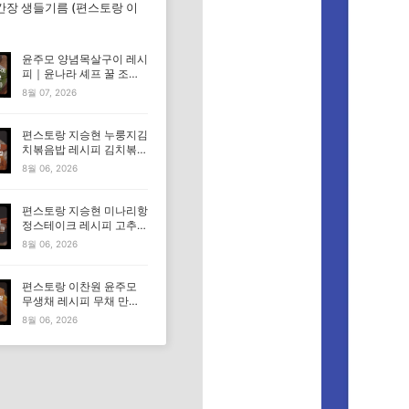
간장 생들기름 (편스토랑 이
윤주모 양념목살구이 레시
피｜윤나라 셰프 꿀 조선
간장 정보 (편스토랑 이찬
8월 07, 2026
원)
편스토랑 지승현 누룽지김
치볶음밥 레시피 김치볶음
밥 만드는법
8월 06, 2026
편스토랑 지승현 미나리항
정스테이크 레시피 고추장
마요소스 만드는법
8월 06, 2026
편스토랑 이찬원 윤주모
무생채 레시피 무채 만드
는법
8월 06, 2026