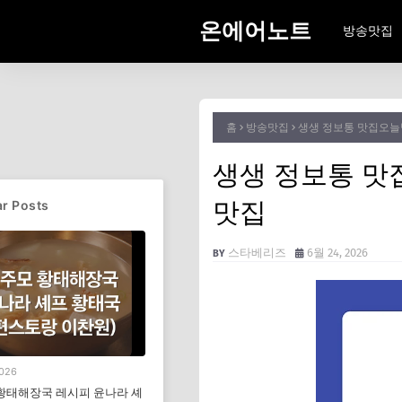
온에어노트
방송맛집
홈
방송맛집
생생 정보통 맛집오늘
생생 정보통 맛
맛집
r Posts
스타베리즈
6월 24, 2026
2026
황태해장국 레시피 윤나라 셰