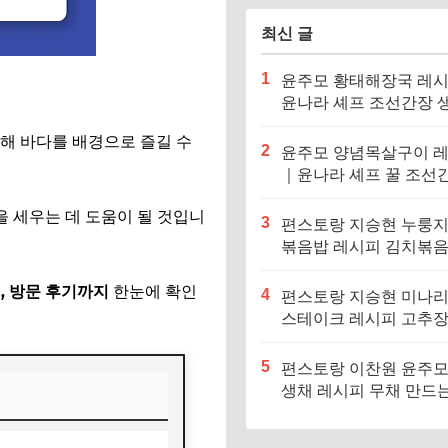
최신 글
1
윤주모 황태해장국 레
윤나라 셰프 조선간장 
기름 (편스토랑 이찬원)
동해 바다를 배경으로 즐길 수
2
윤주모 양념목살구이 
｜윤나라 셰프 꿀 조선
정보 (편스토랑 이찬원)
을 세우는 데 도움이 될 것입니
3
편스토랑 지승현 누룽
볶음밥 레시피 김치볶
만드는법
, 방문 후기까지
한눈에 확인
4
편스토랑 지승현 미나
스테이크 레시피 고추
소스 만드는법
5
편스토랑 이찬원 윤주모
생채 레시피 무채 만드