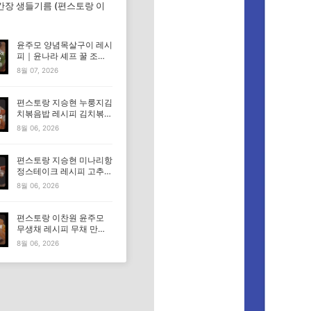
간장 생들기름 (편스토랑 이
윤주모 양념목살구이 레시
피｜윤나라 셰프 꿀 조선
간장 정보 (편스토랑 이찬
8월 07, 2026
원)
편스토랑 지승현 누룽지김
치볶음밥 레시피 김치볶음
밥 만드는법
8월 06, 2026
편스토랑 지승현 미나리항
정스테이크 레시피 고추장
마요소스 만드는법
8월 06, 2026
편스토랑 이찬원 윤주모
무생채 레시피 무채 만드
는법
8월 06, 2026