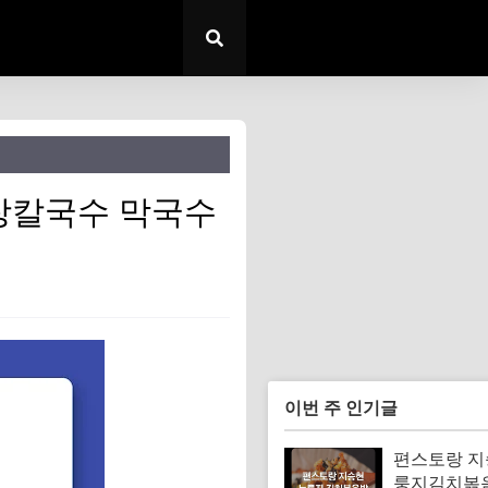
장칼국수 막국수
이번 주 인기글
편스토랑 지
룽지김치볶