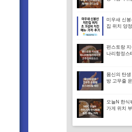
피 김치볶음
는법
미우새 신봉
집 위치 양
파티 치킨 
집 특징·메뉴
기
편스토랑 지
나리항정스
시피 고추
만드는법
몸신의 탄생
방 고무줄 
겨진 치매 
｜포스파티
오늘N 한식
가게 위치 
대 한식부페
뉴·가격 (우
찬장인)