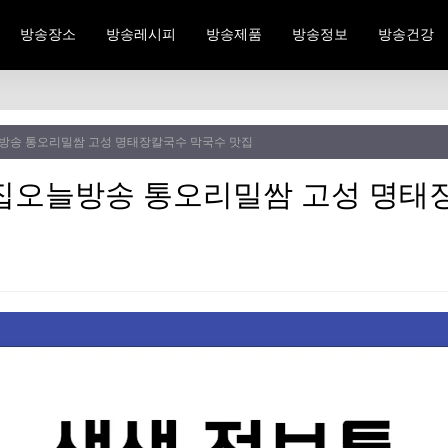
방송장소
방송레시피
방송제품
방송정보
방송건강
방송 통오리밀쌈 고성 명태장칼국수 막국수 맛집
집오늘방송 통오리밀쌈 고성 명태