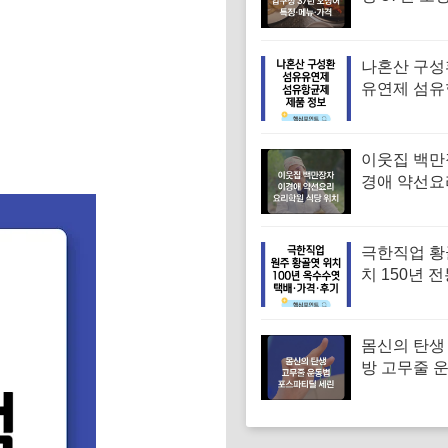
유승목 오
오징어튀김
음 특징·메
나혼산 구성
유연제 섬
섬유향균제 
보 (나혼자산
회)
이웃집 백만
경애 약선요
학원 약선명
위치 요리연
보
극한직업 황
치 150년 
옥수수엿 택
인 주문·가
몸신의 탄생
방 고무줄 
겨진 치매 
｜포스파티