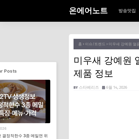
온에어노트
방송맛집
홈
이슈/트렌드
미우새 강예원 얼음
미우새 강예원 
제품 정보
r Posts
스타베리즈
6월 14, 2026
2026
 결정적한수 3종 메밀면 위