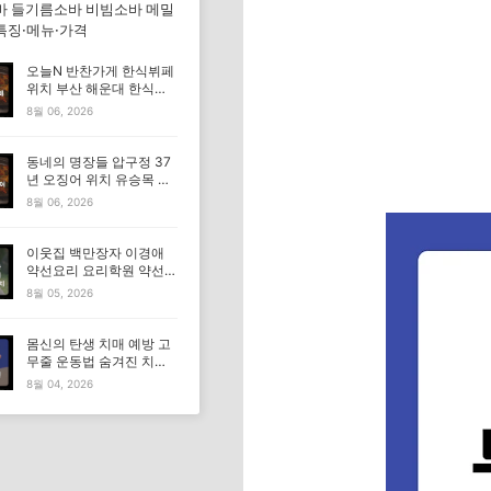
바 들기름소바 비빔소바 메밀
특징·메뉴·가격
오늘N 반찬가게 한식뷔페
위치 부산 해운대 한식부
페 특징·메뉴·가격 (우리동
8월 06, 2026
네 반찬장인)
동네의 명장들 압구정 37
년 오징어 위치 유승목 오
징어불고기 오징어튀김 오
8월 06, 2026
징어볶음 특징·메뉴·가격
이웃집 백만장자 이경애
약선요리 요리학원 약선명
장 식당 위치 요리연구소
8월 05, 2026
정보
몸신의 탄생 치매 예방 고
무줄 운동법 숨겨진 치매
고위험군｜포스파티딜세
8월 04, 2026
린