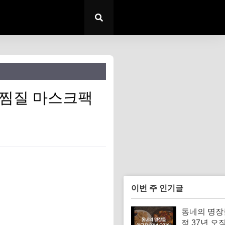
음찜질 마스크팩
이번 주 인기글
동네의 명장
정 37년 오