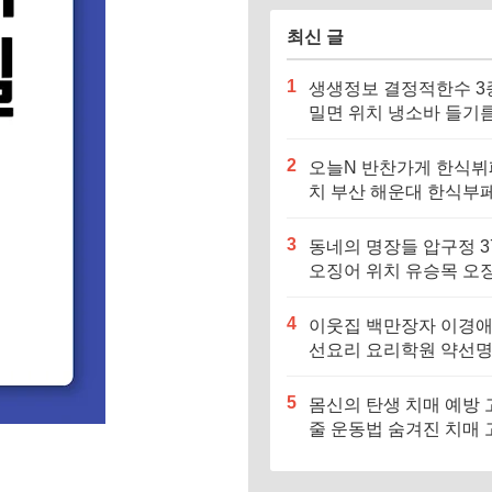
최신 글
1
생생정보 결정적한수 3
밀면 위치 냉소바 들기
바 비빔소바 메밀국수집
징·메뉴·가격
2
오늘N 반찬가게 한식뷔
치 부산 해운대 한식부페
징·메뉴·가격 (우리동네
장인)
3
동네의 명장들 압구정 3
오징어 위치 유승목 오
불고기 오징어튀김 오
음 특징·메뉴·가격
4
이웃집 백만장자 이경애
선요리 요리학원 약선
식당 위치 요리연구소 
5
몸신의 탄생 치매 예방 
줄 운동법 숨겨진 치매 
험군｜포스파티딜세린