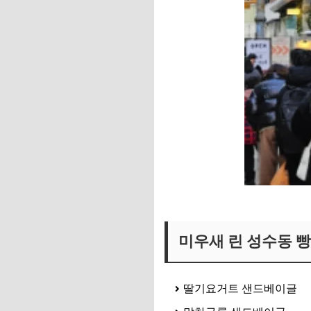
성수동 린 빵집 보러가기
미우새 린 성수동 
딸기요거트 샌드베이글