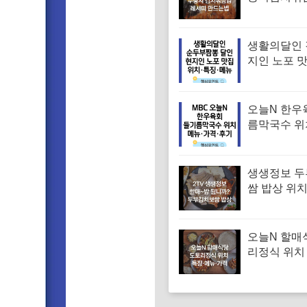
피 김치볶음
는법
생활의달인 
지인 노포 
부짬뽕 달인
당 위치 특징
격
오늘N 한우
름막국수 위
순메밀 한우
국수 특징·메
후기 (오늘
생생정보 
는날)
쌈 밥상 위치
머니 두부보
특징·메뉴·가
밥됩니까)
오늘N 할매
리정식 위치
꾸미 수육 
맛집 특징·