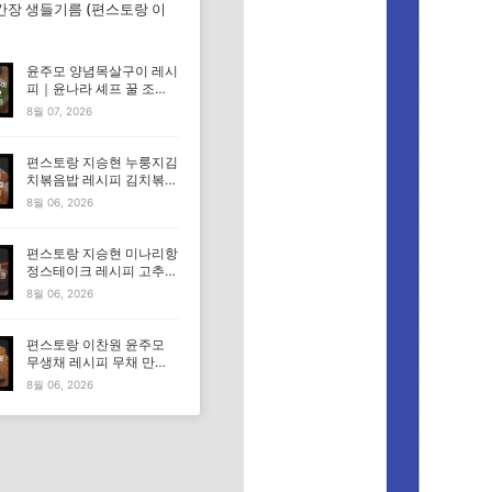
간장 생들기름 (편스토랑 이
윤주모 양념목살구이 레시
피｜윤나라 셰프 꿀 조선
간장 정보 (편스토랑 이찬
8월 07, 2026
원)
편스토랑 지승현 누룽지김
치볶음밥 레시피 김치볶음
밥 만드는법
8월 06, 2026
편스토랑 지승현 미나리항
정스테이크 레시피 고추장
마요소스 만드는법
8월 06, 2026
편스토랑 이찬원 윤주모
무생채 레시피 무채 만드
는법
8월 06, 2026