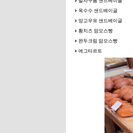
말차구름 샌드베이글
옥수수 샌드베이글
망고우유 샌드베이글
황치즈 맘모스빵
완두크림 맘모스빵
에그타르트