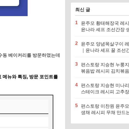
최신 글
1
윤주모 황태해장국 레
윤나라 셰프 조선간장 
기름 (편스토랑 이찬원)
2
윤주모 양념목살구이 
｜윤나라 셰프 꿀 조선
성수동 베이커리를 방문하였는데
정보 (편스토랑 이찬원)
3
편스토랑 지승현 누룽
볶음밥 레시피 김치볶
 메뉴와 특징, 방문 포인트를
만드는법
4
편스토랑 지승현 미나
스테이크 레시피 고추
소스 만드는법
5
편스토랑 이찬원 윤주모
생채 레시피 무채 만드