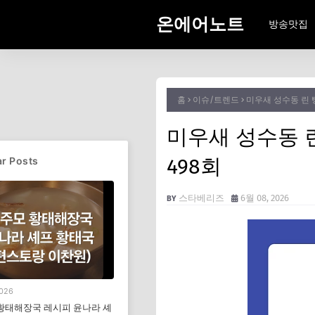
온에어노트
방송맛집
홈
이슈/트렌드
미우새 성수동 린 
미우새 성수동 
498회
r Posts
스타베리즈
6월 08, 2026
2026
황태해장국 레시피 윤나라 셰