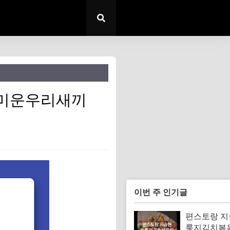
 미운우리새끼
이번 주 인기글
편스토랑 지
룽지김치볶