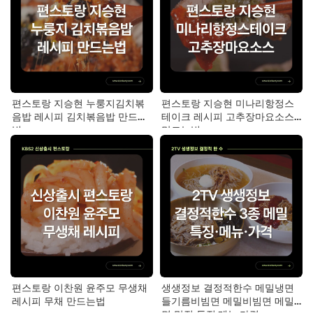
편스토랑 지승현 누룽지김치볶
편스토랑 지승현 미나리항정스
음밥 레시피 김치볶음밥 만드는
테이크 레시피 고추장마요소스
법
만드는법
편스토랑 이찬원 윤주모 무생채
생생정보 결정적한수 메밀냉면
레시피 무채 만드는법
들기름비빔면 메밀비빔면 메밀