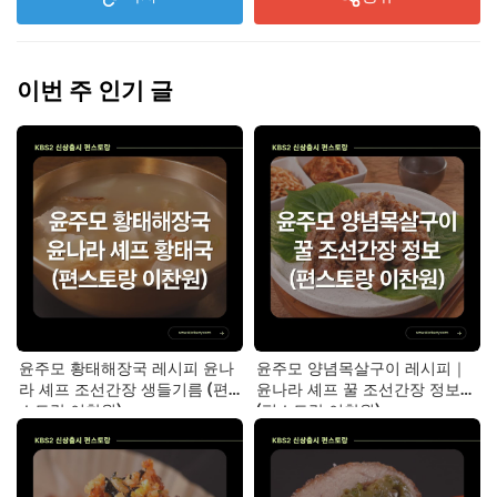
이번 주 인기 글
윤주모 황태해장국 레시피 윤나
윤주모 양념목살구이 레시피｜
라 셰프 조선간장 생들기름 (편
윤나라 셰프 꿀 조선간장 정보
스토랑 이찬원)
(편스토랑 이찬원)