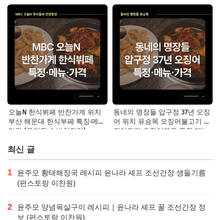
면 맛집 특징·메뉴·가격
오늘N 한식뷔페 반찬가게 위치
동네의 명장들 압구정 37년 오징
부산 해운대 한식부페 특징·메뉴·
어 위치 유승목 오징어불고기 오
가격 (우리동네 반찬장인)
징어튀김 오징어볶음 특징·메뉴·
가격
최신 글
1
윤주모 황태해장국 레시피 윤나라 셰프 조선간장 생들기름
(편스토랑 이찬원)
2
윤주모 양념목살구이 레시피｜윤나라 셰프 꿀 조선간장 정
보 (편스토랑 이찬원)