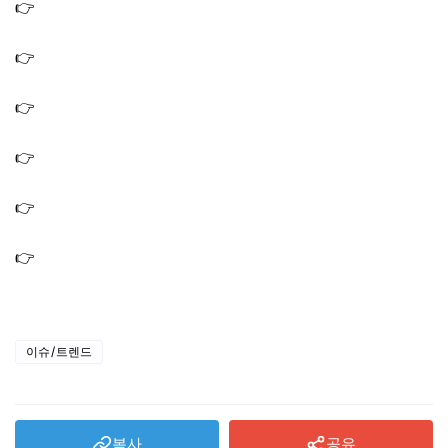
👉
생방송투데이 인정맛집 해방촌 태국 쌀국수 모로코 타진
멕시코 타코 맛집
👉
생방송투데이 인생분식 국수집 잔치국수 비빔국수 맛집
의정부 제일시장 국숫집
👉
생방송투데이 맛있는퇴근 한우주물럭 간장소금주물럭
맛집 삼성동 고기집
👉
생방송투데이 대식가 구절판 된장국밥 맛집 생고기 육회
감태초밥 식당
👉
생방송투데이 맛있는퇴근 직화훈연불닭발 짚불에 구운
닭발 맛집 식당
👉
생방송투데이 맛플리 수제순대 순대국 순대 오마카세 맛
집 김포 식당 가게
이슈/트렌드
복사
공유