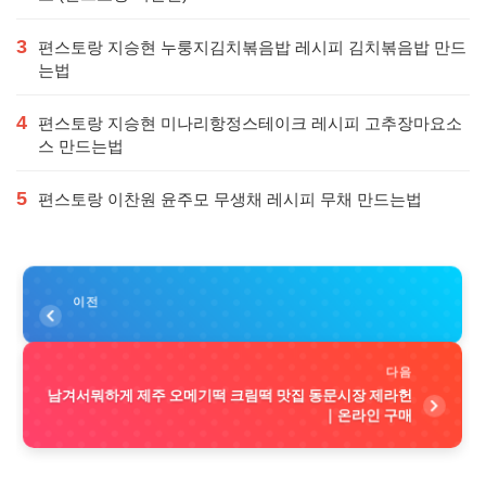
3
편스토랑 지승현 누룽지김치볶음밥 레시피 김치볶음밥 만드
는법
4
편스토랑 지승현 미나리항정스테이크 레시피 고추장마요소
스 만드는법
5
편스토랑 이찬원 윤주모 무생채 레시피 무채 만드는법
이전
다음
남겨서뭐하게 제주 오메기떡 크림떡 맛집 동문시장 제라헌
｜온라인 구매