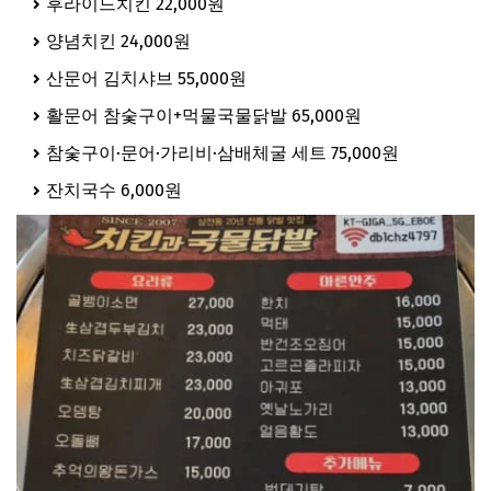
후라이드치킨 22,000원
양념치킨 24,000원
산문어 김치샤브 55,000원
활문어 참숯구이+먹물국물닭발 65,000원
참숯구이·문어·가리비·삼배체굴 세트 75,000원
잔치국수 6,000원