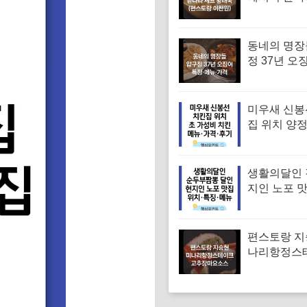
조선간장 
(편스토랑 
동네의 명장
정 37년 오
유승목 오
오징어튀김
음 특징·메
미우새 신봉
집 위치 양
파티 치킨 
집 특징·메뉴
기
생활의달인 
지인 노포 
부짬뽕 달인
당 위치 특징
격
편스토랑 지
나리항정스
시피 고추
만드는법