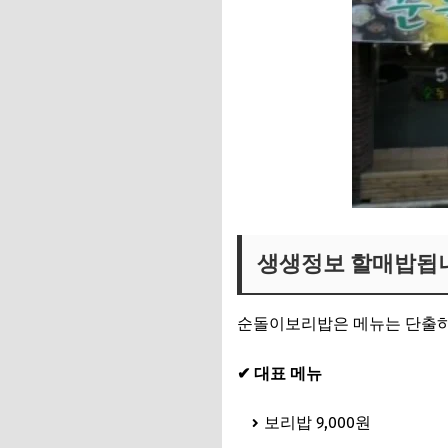
생생정보 할매밥됩니
순돌이보리밥은 메뉴는 단출하
✔ 대표 메뉴
보리밥 9,000원