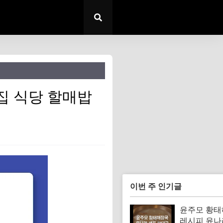
집 식당 할매밥
이번 주 인기글
윤주모 황
레시피 윤나