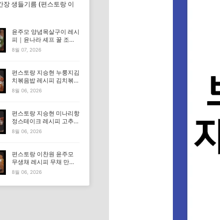
간장 생들기름 (편스토랑 이
윤주모 양념목살구이 레시
피｜윤나라 셰프 꿀 조선
간장 정보 (편스토랑 이찬
8월 07, 2026
원)
편스토랑 지승현 누룽지김
치볶음밥 레시피 김치볶음
밥 만드는법
8월 06, 2026
편스토랑 지승현 미나리항
정스테이크 레시피 고추장
마요소스 만드는법
8월 06, 2026
편스토랑 이찬원 윤주모
무생채 레시피 무채 만드
는법
8월 06, 2026