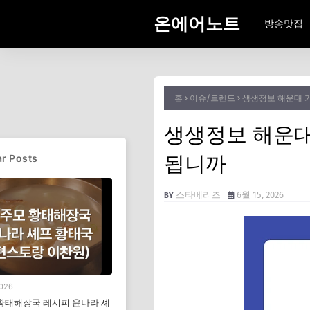
온에어노트
방송맛집
홈
이슈/트렌드
생생정보 해운대 
생생정보 해운대
됩니까
r Posts
스타베리즈
6월 15, 2026
2026
황태해장국 레시피 윤나라 셰