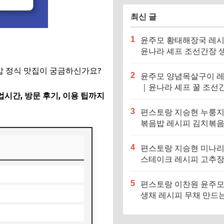
최신 글
1
윤주모 황태해장국 레
윤나라 셰프 조선간장 
기름 (편스토랑 이찬원)
밥 정식 맛집이 궁금하신가요?
2
윤주모 양념목살구이 
｜윤나라 셰프 꿀 조선
시간, 방문 후기, 이용 팁까지
정보 (편스토랑 이찬원)
3
편스토랑 지승현 누룽
볶음밥 레시피 김치볶
만드는법
4
편스토랑 지승현 미나
스테이크 레시피 고추
소스 만드는법
5
편스토랑 이찬원 윤주모
생채 레시피 무채 만드