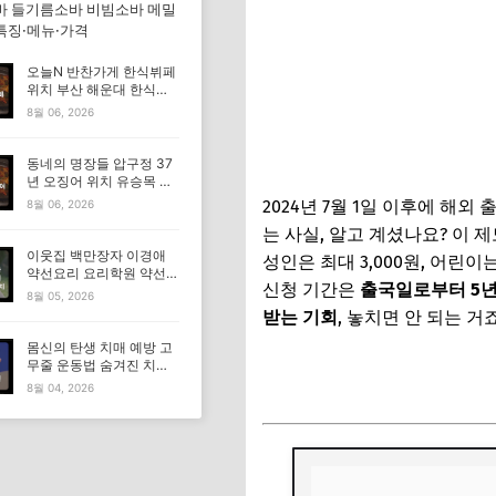
바 들기름소바 비빔소바 메밀
특징·메뉴·가격
오늘N 반찬가게 한식뷔페
위치 부산 해운대 한식부
페 특징·메뉴·가격 (우리동
8월 06, 2026
네 반찬장인)
동네의 명장들 압구정 37
년 오징어 위치 유승목 오
징어불고기 오징어튀김 오
2024년 7월 1일 이후에 해
8월 06, 2026
징어볶음 특징·메뉴·가격
는 사실, 알고 계셨나요? 이 
이웃집 백만장자 이경애
성인은 최대 3,000원, 어린이
약선요리 요리학원 약선명
신청 기간은
출국일로부터 5년
장 식당 위치 요리연구소
8월 05, 2026
정보
받는 기회
, 놓치면 안 되는 
몸신의 탄생 치매 예방 고
무줄 운동법 숨겨진 치매
출국납부금 환급 신청하기
고위험군｜포스파티딜세
8월 04, 2026
린