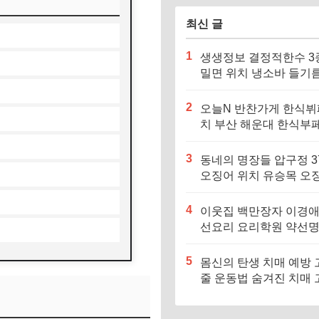
최신 글
1
생생정보 결정적한수 3
밀면 위치 냉소바 들기
바 비빔소바 메밀국수집
징·메뉴·가격
2
오늘N 반찬가게 한식뷔
치 부산 해운대 한식부페
징·메뉴·가격 (우리동네
장인)
3
동네의 명장들 압구정 3
오징어 위치 유승목 오
불고기 오징어튀김 오
음 특징·메뉴·가격
4
이웃집 백만장자 이경애
선요리 요리학원 약선
식당 위치 요리연구소 
5
몸신의 탄생 치매 예방 
줄 운동법 숨겨진 치매 
험군｜포스파티딜세린