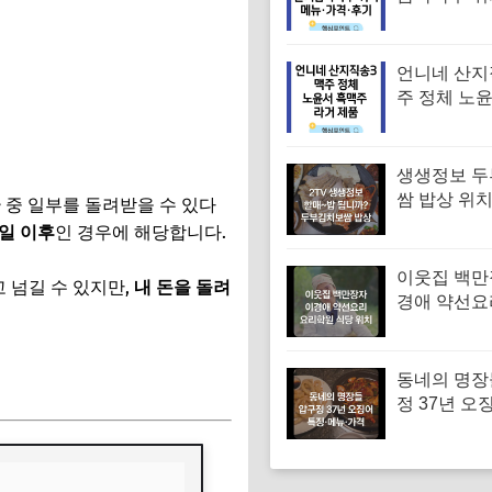
순메밀 한우
국수 특징·메
후기 (오늘
언니네 산지
는날)
주 정체 노
주 라거 제품
생생정보 
쌈 밥상 위치
금
중 일부를 돌려받을 수 있다
머니 두부보
1일 이후
인 경우에 해당합니다.
특징·메뉴·가
밥됩니까)
이웃집 백만
 넘길 수 있지만,
내 돈을 돌려
경애 약선요
학원 약선명
위치 요리연
보
동네의 명장
정 37년 오
유승목 오
오징어튀김
음 특징·메