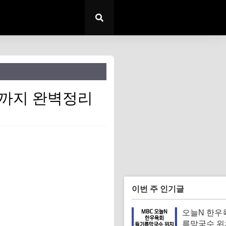
건까지 완벽정리
이번 주 인기글
오늘N 한우
름막국수 위