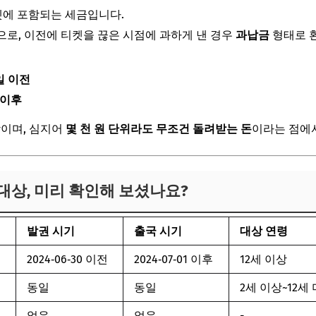
켓에 포함되는 세금입니다.
편으로, 이전에 티켓을 끊은 시점에 과하게 낸 경우
과납금
형태로 
0일 이전
일 이후
상이며, 심지어
몇 천 원 단위라도 무조건 돌려받는 돈
이라는 점에서
 대상, 미리 확인해 보셨나요?
발권 시기
출국 시기
대상 연령
2024‑06‑30 이전
2024‑07‑01 이후
12세 이상
동일
동일
2세 이상~12세
없음
없음
-