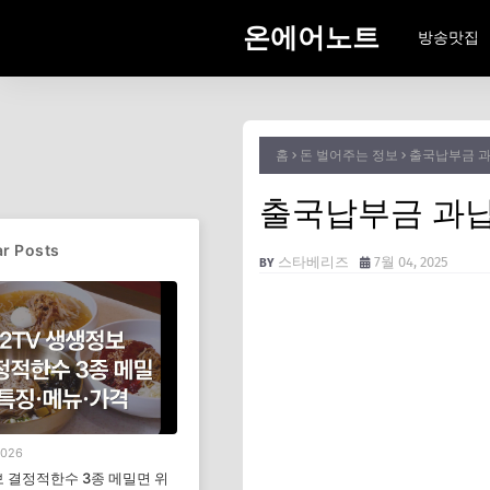
온에어노트
방송맛집
홈
돈 벌어주는 정보
출국납부금 과
출국납부금 과납
r Posts
스타베리즈
7월 04, 2025
2026
 결정적한수 3종 메밀면 위