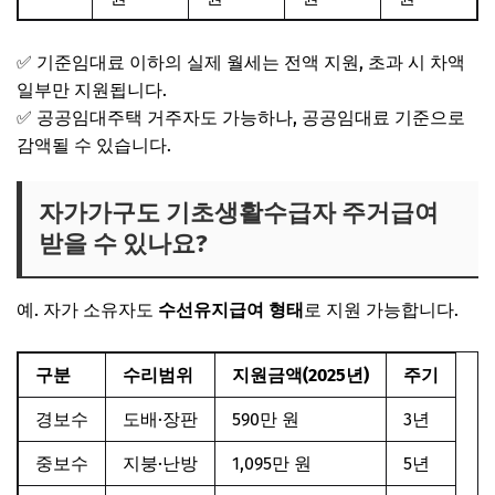
✅
기준임대료 이하의 실제 월세는 전액 지원
, 초과 시 차액
일부만 지원됩니다.
✅
공공임대주택 거주자도 가능
하나, 공공임대료 기준으로
감액될 수 있습니다.
자가가구도 기초생활수급자 주거급여
받을 수 있나요?
예. 자가 소유자도
수선유지급여
형태
로 지원 가능합니다.
구분
수리범위
지원금액(2025년)
주기
경보수
도배·장판
590만 원
3년
중보수
지붕·난방
1,095만 원
5년