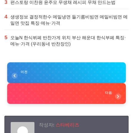
3
편스토랑 이찬원 윤주모 무생채 레시피 무채 만드는법
4
생생정보 결정적한수 메밀냉면 들기름비빔면 메밀비빔면 메
밀면 맛집 특징·메뉴·가격
5
오늘N 한식뷔페 반찬가게 위치 부산 해운대 한식부페 특징·
메뉴·가격 (우리동네 반찬장인)
이전
다음
작성자:
스타베리즈