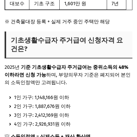
대보수
기초 구조
1,601만 원
7년
※ 건축물대장 등록 + 실제 거주 중인 주택만 해당
기초생활수급자 주거급여 신청자격 요
건은?
2025년
기준 기초생활수급자 주거급여는 중위소득의 48%
이하
라면 신청 가능
하며,
부양의무자 기준은 폐지
되어 본인
의
소득인정액만 고려
됩니다.
1인 가구: 1,148,166원 이하
2인 가구: 1,887,676원 이하
3인 가구: 2,412,169원 이하
4인 가구: 2,926,931원 이하
💡
소득인정액 = 실제소득 + 재산 환산액