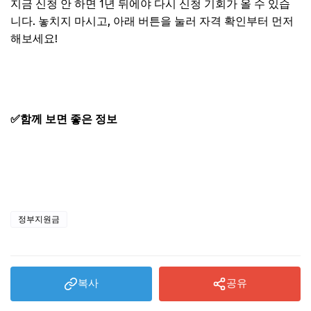
지금 신청 안 하면 1년 뒤에야 다시 신청 기회
가 올 수 있습
니다. 놓치지 마시고, 아래 버튼을 눌러
자격 확인부터 먼저
해보세요
!
지금 바로 주거급여 신청하기
✅함께 보면 좋은 정보
기초생활수급자 자격요건과 혜택 총정리
생계급여 자격 조건 총정리｜나이·재산 기준
의료급여 수급권자 1종 2종 대상부터 신청 및 혜택
정부지원금
복사
공유