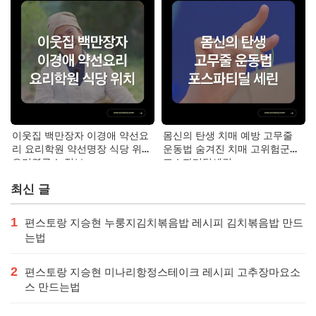
이웃집 백만장자 이경애 약선요
몸신의 탄생 치매 예방 고무줄
리 요리학원 약선명장 식당 위치
운동법 숨겨진 치매 고위험군｜
요리연구소 정보
포스파티딜세린
최신 글
1
편스토랑 지승현 누룽지김치볶음밥 레시피 김치볶음밥 만드
는법
2
편스토랑 지승현 미나리항정스테이크 레시피 고추장마요소
스 만드는법