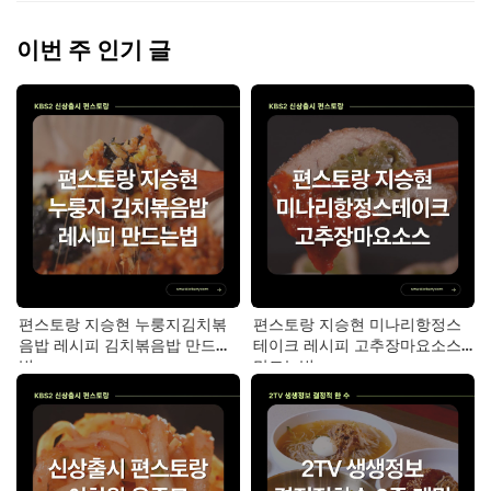
이번 주 인기 글
편스토랑 지승현 누룽지김치볶
편스토랑 지승현 미나리항정스
음밥 레시피 김치볶음밥 만드는
테이크 레시피 고추장마요소스
법
만드는법