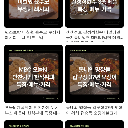
편스토랑 이찬원 윤주모 무생채
생생정보 결정적한수 메밀냉면
레시피 무채 만드는법
들기름비빔면 메밀비빔면 메밀
면 맛집 특징·메뉴·가격
오늘N 한식뷔페 반찬가게 위치
동네의 명장들 압구정 37년 오징
부산 해운대 한식부페 특징·메뉴·
어 위치 유승목 오징어불고기 오
가격 (우리동네 반찬장인)
징어튀김 오징어볶음 특징·메뉴·
가격