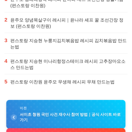
(편스토랑 이찬원)
2
윤주모 양념목살구이 레시피｜윤나라 셰프 꿀 조선간장 정
보 (편스토랑 이찬원)
3
편스토랑 지승현 누룽지김치볶음밥 레시피 김치볶음밥 만드
는법
4
편스토랑 지승현 미나리항정스테이크 레시피 고추장마요소
스 만드는법
5
편스토랑 이찬원 윤주모 무생채 레시피 무채 만드는법
이전
서이초 청원 국민 사건 재수사 참여 방법｜공식 사이트 바로
가기