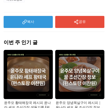
복사
공유
이번 주 인기 글
윤주모 황태해장국 레시피 윤나
윤주모 양념목살구이 레시피｜
라 셰프 조선간장 생들기름 (편
윤나라 셰프 꿀 조선간장 정보