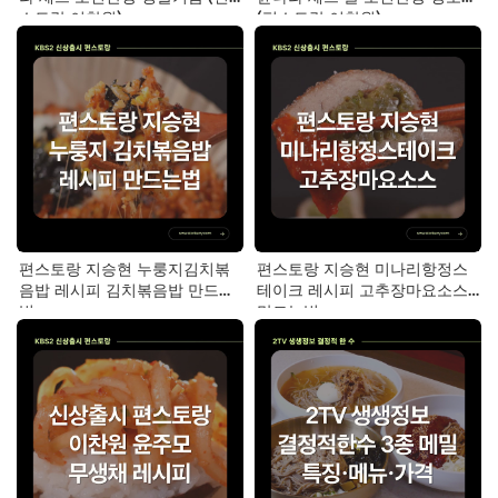
스토랑 이찬원)
(편스토랑 이찬원)
편스토랑 지승현 누룽지김치볶
편스토랑 지승현 미나리항정스
음밥 레시피 김치볶음밥 만드는
테이크 레시피 고추장마요소스
법
만드는법