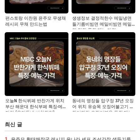
편스토랑 이찬원 윤주모 무생채
생생정보 결정적한수 메밀냉면
레시피 무채 만드는법
들기름비빔면 메밀비빔면 메밀
면 맛집 특징·메뉴·가격
오늘N 한식뷔페 반찬가게 위치
동네의 명장들 압구정 37년 오징
부산 해운대 한식부페 특징·메뉴·
어 위치 유승목 오징어불고기 오
가격 (우리동네 반찬장인)
징어튀김 오징어볶음 특징·메뉴·
가격
최신 글
1
윤주모 황태해장국 레시피 윤나라 셰프 조선간장 생들기름