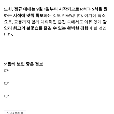
또한,
정규 예매는 9월 1일부터 시작되므로 R석과 S석을 원
하는 시점에 맞춰 확보
하는 것도 전략입니다. 여기에 숙소,
요트, 교통까지 함께 계획하면 혼잡 속에서도 여유 있게
광
안리 최고의 불꽃쇼를 즐길 수 있는 완벽한 경험
이 될 것입
니다.
부산 불꽃놀이 예매 바로가기
✅함께 보면 좋은 정보
👉
몸신의 탄생 간달프 주스 레시피와 효능ㅣ시크릿 솔루션
알부민
👉
손흥민 LAFC 경기 | 애플TV · MLS 시즌패스 생중계 시청
방법
👉
손흥민 경기일정 한눈에 확인ㅣMLS LAFC 전경기 체크
이슈/트렌드