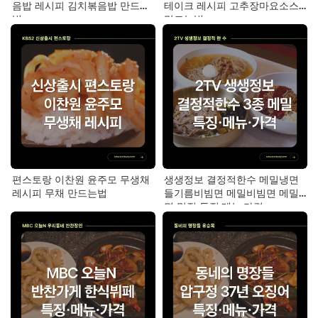
음밥 레시피 김치볶음밥 만드는
테이크 레시피 고추장마요소스
법
만드는법
편스토랑 이찬원 윤주모 무생채
생생정보 결정적한수 메밀냉면
레시피 무채 만드는법
들기름비빔면 메밀비빔면 메밀
면 맛집 특징·메뉴·가격