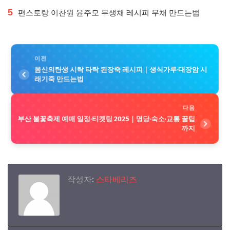
5
편스토랑 이찬원 윤주모 무생채 레시피 무채 만드는법
이전
몸신의탄생 시락 타락 된장죽 레시피｜생식가루·대장암 시
래기죽 만드는법
다음
부산 불꽃축제 예매 일정·티켓팅 2025｜명당·숙소·교통 꿀팁
까지
작성자:
스타베리즈