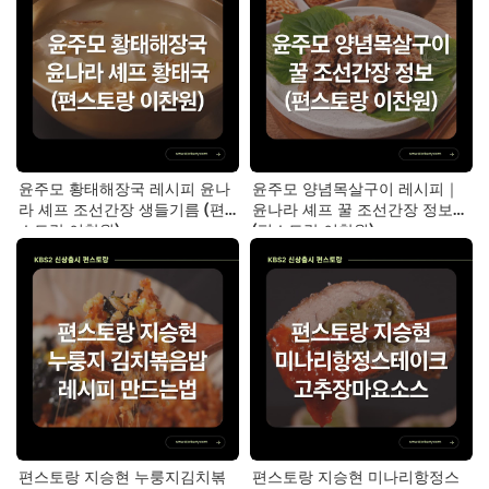
윤주모 황태해장국 레시피 윤나
윤주모 양념목살구이 레시피｜
라 셰프 조선간장 생들기름 (편
윤나라 셰프 꿀 조선간장 정보
스토랑 이찬원)
(편스토랑 이찬원)
편스토랑 지승현 누룽지김치볶
편스토랑 지승현 미나리항정스