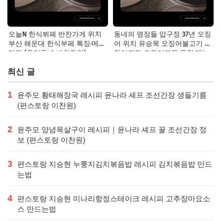
오늘N 한식뷔페 반찬가게 위치
동네의 명장들 압구정 37년 오징
부산 해운대 한식부페 특징·메뉴·
어 위치 유승목 오징어불고기 오
가격 (우리동네 반찬장인)
징어튀김 오징어볶음 특징·메뉴·
가격
최신 글
1
윤주모 황태해장국 레시피 윤나라 셰프 조선간장 생들기름
(편스토랑 이찬원)
2
윤주모 양념목살구이 레시피｜윤나라 셰프 꿀 조선간장 정
보 (편스토랑 이찬원)
3
편스토랑 지승현 누룽지김치볶음밥 레시피 김치볶음밥 만드
는법
4
편스토랑 지승현 미나리항정스테이크 레시피 고추장마요소
스 만드는법