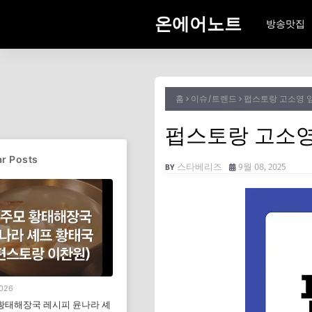
온에어노트
방송맛집
홈
이슈/트렌드
펍스토랑 고소영 앞
펍스토랑 고소영
r Posts
스타베리즈
9월 08, 2025
2026
황태해장국 레시피 윤나라 셰