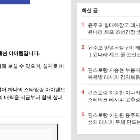
는날)
최신 글
1
윤주모 황태해장국 레
윤나라 셰프 조선간장 
기름 (편스토랑 이찬원)
2
윤주모 양념목살구이 
패션 아이템입니다.
｜윤나라 셰프 꿀 조선
정보 (편스토랑 이찬원)
해 보실 수 있으며, 실제로 비
3
편스토랑 지승현 누룽
볶음밥 레시피 김치볶
만드는법
 넘어 하나의 스타일링 아이템으
4
편스토랑 지승현 미나
의 매력을 지금부터 함께 살펴
스테이크 레시피 고추
소스 만드는법
5
편스토랑 이찬원 윤주모
생채 레시피 무채 만드