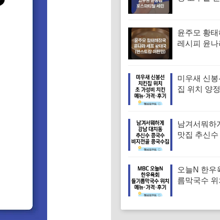
겨진 치매 
｜포스파티
윤주모 황
레시피 윤나
조선간장 
(편스토랑 
미우새 신봉
집 위치 양
파티 치킨 
집 특징·메뉴
기
남겨서뭐하
맛집 추신수
골 콩국수집
뉴·가격·후
오늘N 한우
름막국수 위
순메밀 한우
국수 특징·메
후기 (오늘