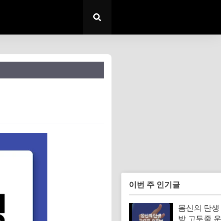
이번 주 인기글
몸신의 탄생
방 고무줄 