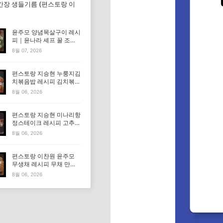
간장 생들기름 (편스토랑 이
윤주모 양념목살구이 레시
피｜윤나라 셰프 꿀 조선
간장 정보 (편스토랑 이찬
8월 07, 2026
원)
편스토랑 지승현 누룽지김
치볶음밥 레시피 김치볶음
밥 만드는법
8월 06, 2026
편스토랑 지승현 미나리항
정스테이크 레시피 고추장
마요소스 만드는법
8월 06, 2026
편스토랑 이찬원 윤주모
무생채 레시피 무채 만드
는법
8월 06, 2026