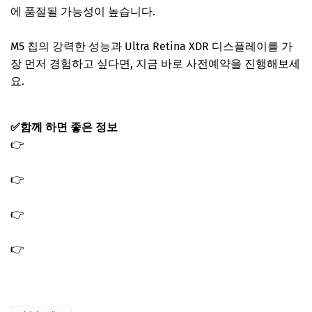
에 품절될 가능성이 높습니다.
M5 칩의 강력한 성능과 Ultra Retina XDR 디스플레이를 가
장 먼저 경험하고 싶다면, 지금 바로 사전예약을 진행해보세
요.
✅함께 하면 좋은 정보
👉
상생페이백 사용처 사용방법｜환급금 결제 가능 가맹점
찾기
👉
상생페이백 환급 확인 방법｜내 환급금 지급일 조회 하
는법
👉
디지털온누리 상품권 사용방법 사용처｜가맹점 찾기 조
회
👉
10.15 부동산대책 규제지역 발표｜서울 전역 경기 12곳
투기과열지구 지정