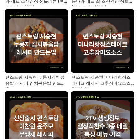
라 셰프 조선간장 생들기름 (편
윤나라 셰프 꿀 조선간장 정보
스토랑 이찬원)
(편스토랑 이찬원)
편스토랑 지승현 누룽지김치볶
편스토랑 지승현 미나리항정스
음밥 레시피 김치볶음밥 만드는
테이크 레시피 고추장마요소스
법
만드는법