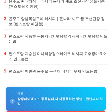
1
윤주모 황태해장국 레시피 윤나라 셰프 조선간장 생들기름
(편스토랑 이찬원)
2
윤주모 양념목살구이 레시피｜윤나라 셰프 꿀 조선간장 정
보 (편스토랑 이찬원)
3
편스토랑 지승현 누룽지김치볶음밥 레시피 김치볶음밥 만드
는법
4
편스토랑 지승현 미나리항정스테이크 레시피 고추장마요소
스 만드는법
5
편스토랑 이찬원 윤주모 무생채 레시피 무채 만드는법
이전
상생페이백 카드등록실패 시 재등록하는 방법｜원인과 대처
법