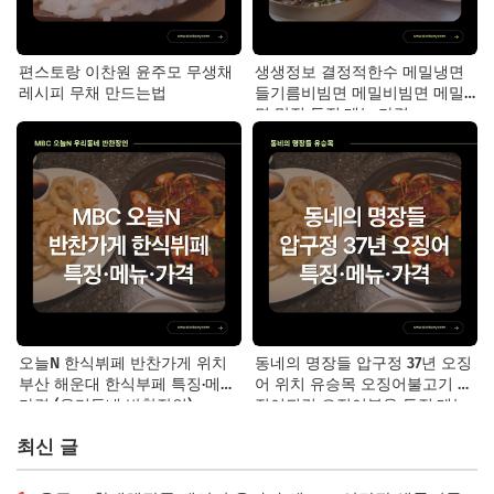
편스토랑 이찬원 윤주모 무생채
생생정보 결정적한수 메밀냉면
레시피 무채 만드는법
들기름비빔면 메밀비빔면 메밀
면 맛집 특징·메뉴·가격
오늘N 한식뷔페 반찬가게 위치
동네의 명장들 압구정 37년 오징
부산 해운대 한식부페 특징·메뉴·
어 위치 유승목 오징어불고기 오
가격 (우리동네 반찬장인)
징어튀김 오징어볶음 특징·메뉴·
가격
최신 글