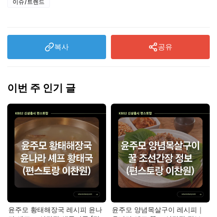
이슈/트렌드
복사
공유
이번 주 인기 글
윤주모 황태해장국 레시피 윤나
윤주모 양념목살구이 레시피｜