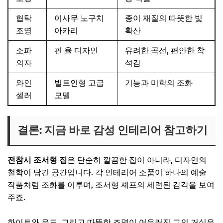
협탁
이사무 노구치
종이 재질의 따뜻한 빛
조명
아카리
확산
소파
핀 율 디자인
유려한 곡선, 편안한 착
의자
석감
와인
빌트인형 고급
기능과 미학의 조화
셀러
모델
결론: 지금 바로 감성 인테리어 참고하기
전참시 조서형 집
은 단순히 깔끔한 집이 아니라, 디자인의
철학이 담긴 공간입니다. 각 인테리어 소품이 하나의 예술
작품처럼 조화를 이루며, 조서형 셰프의 세련된 감각을 보여
주죠.
화이트와 우드, 그리고 따뜻한 조명이 어우러진 그의 거실은