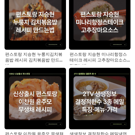
편스토랑 지승현 누룽지김치볶
편스토랑 지승현 미나리항정스
음밥 레시피 김치볶음밥 만드는
테이크 레시피 고추장마요소스
법
만드는법
편스토랑 이찬원 윤주모 무생채
생생정보 결정적한수 메밀냉면