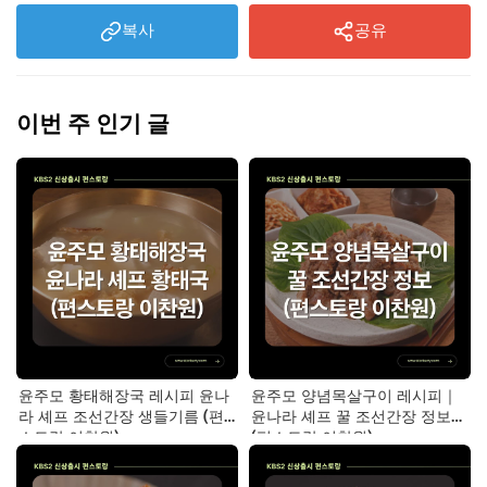
복사
공유
이번 주 인기 글
윤주모 황태해장국 레시피 윤나
윤주모 양념목살구이 레시피｜
라 셰프 조선간장 생들기름 (편
윤나라 셰프 꿀 조선간장 정보
스토랑 이찬원)
(편스토랑 이찬원)