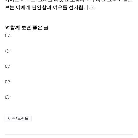
보는 이에게 편안함과 여유를 선사합니다.
✅ 함께 보면 좋은 글
👉
전참시 조서형 한식 다이닝 2호점 가게 이름 위치 어디? 1
호점 식당까지
👉
전참시 이영자 대파김치 떡볶이 삼겹파채전 대파크림치
즈 레시피 유미슈퍼가맥
👉
전참시 이영자 유미슈퍼가맥 가게 위치 어디? 실제 있는
곳? 원래 가게이름은?
👉
전참시 최현우 마술쇼 공연 일정｜타로 마술사 프로필과
예매 정보 총정리
👉
전참시 양세형 홍대 건물 위치 어디｜가격 얼마 총정리
이슈/트렌드