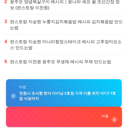
2
윤주모 양념목살구이 레시피｜윤나라 셰프 꿀 조선간장 정
보 (편스토랑 이찬원)
3
편스토랑 지승현 누룽지김치볶음밥 레시피 김치볶음밥 만드
는법
4
편스토랑 지승현 미나리항정스테이크 레시피 고추장마요소
스 만드는법
5
편스토랑 이찬원 윤주모 무생채 레시피 무채 만드는법
이전
전참시 조서형 한식 다이닝 2호점 가게 이름 위치 어디? 1호
점 식당까지
다음