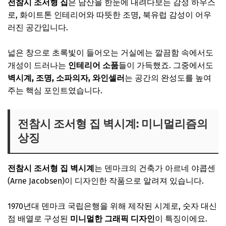
전참시 조서형 집
은 남산을 한눈에 내려다보는 감성 하우스
로, 화이트톤 인테리어와 따뜻한 조명, 북유럽 감성이 어우
러진 공간입니다.
넓은 창으로 초록빛이 들어오는 거실에는 깔끔함 속에서도
개성이 드러나는
인테리어 소품
들이 가득했죠. 그중에서도
벽시계, 조명, 소파의자, 와인셀러
는 공간의 완성도를 높여
주는 핵심 포인트였습니다.
전참시 조서형 집 벽시계: 미니멀리즘의
상징
전참시 조서형 집 벽시계
는 덴마크의 건축가 아르네 야콥센
(Arne Jacobsen)이 디자인한 작품으로 알려져 있습니다.
1970년대 덴마크 국립은행을 위해 제작된 시계로, 숫자 대신
점 배열로 구성된
미니멀한 그래픽 디자인
이 특징이에요.