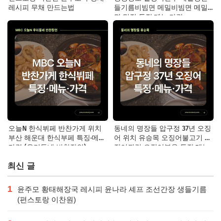
레시피 무채 만드는법
들기름비빔면 메밀비빔면 메밀
면 맛집 특징·메뉴·가격
오늘N 한식뷔페 반찬가게 위치
동네의 명장들 압구정 37년 오징
부산 해운대 한식부페 특징·메뉴·
어 위치 유승목 오징어불고기 오
가격 (우리동네 반찬장인)
징어튀김 오징어볶음 특징·메뉴·
가격
최신 글
1
윤주모 황태해장국 레시피 윤나라 셰프 조선간장 생들기름
(편스토랑 이찬원)