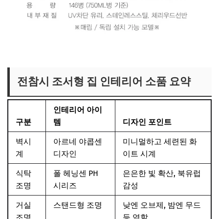
와인셀러 브랜드 보러가기
전참시 조서형 집 인테리어 소품 요약
인테리어 아이
구분
템
디자인 포인트
벽시
아르네 야콥센
미니멀하고 세련된 화
계
디자인
이트 시계
식탁
폴 헤닝센 PH
은은한 빛 확산, 북유럽
조명
시리즈
감성
거실
스탠드형 조명
낮엔 오브제, 밤엔 무드
조명
등 역할