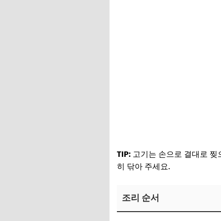
김강우 미림 보러가기
김강우 참기름 보러가기
TIP:
고기는 손으로 결대로 찢으
히 닦아 주세요.
조리 순서