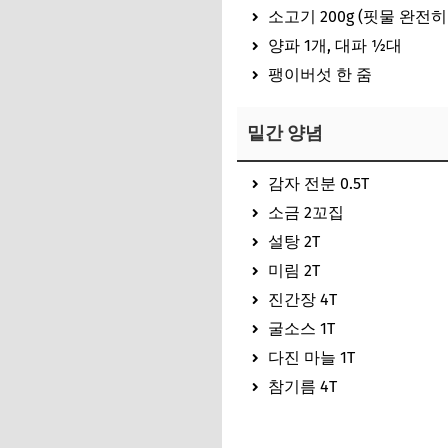
소고기 200g (핏물 완전히
양파 1개, 대파 ½대
팽이버섯 한 줌
밑간 양념
감자 전분 0.5T
소금 2꼬집
설탕 2T
미림 2T
진간장 4T
굴소스 1T
다진 마늘 1T
참기름 4T