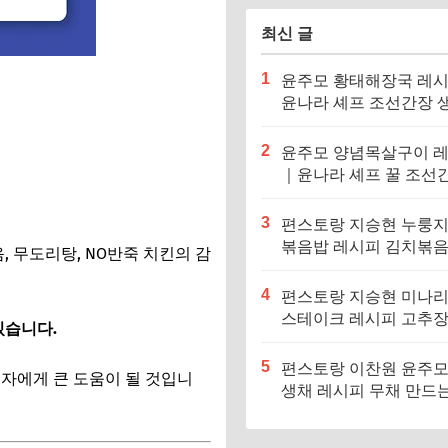
최신 글
1
윤주모 황태해장국 레
윤나라 셰프 조선간장 
기름 (편스토랑 이찬원)
2
윤주모 양념목살구이 
｜윤나라 셰프 꿀 조선
정보 (편스토랑 이찬원)
3
편스토랑 지승현 누룽
볶음밥 레시피 김치볶
, 무도리탕, NO반죽 치킨의 감
만드는법
4
편스토랑 지승현 미나
스테이크 레시피 고추
있습니다.
소스 만드는법
5
편스토랑 이찬원 윤주모
리자에게 큰 도움이 될 것입니
생채 레시피 무채 만드