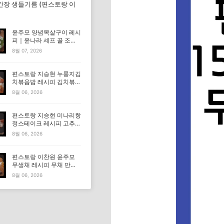
간장 생들기름 (편스토랑 이
윤주모 양념목살구이 레시
피｜윤나라 셰프 꿀 조선
간장 정보 (편스토랑 이찬
8월 07, 2026
원)
편스토랑 지승현 누룽지김
치볶음밥 레시피 김치볶음
밥 만드는법
8월 06, 2026
편스토랑 지승현 미나리항
정스테이크 레시피 고추장
마요소스 만드는법
8월 06, 2026
편스토랑 이찬원 윤주모
무생채 레시피 무채 만드
는법
8월 06, 2026