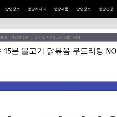
방송장소
방송레시피
방송제품
방송정보
방송건강
5분 불고기 닭볶음 무도리탕 NO반죽 치킨 감자 전분 레시피
 15분 불고기 닭볶음 무도리탕 N