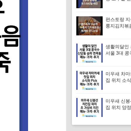
겨진 치매 
｜포스파티
편스토랑 지
룽지김치볶
피 김치볶음
는법
생활의달인
서울 3대 콩
맛집 위치 
대표 콩국수
메뉴·가격·
미우새 차마
집 위치 소
차 김부각샐
장스프 황차
뉴·가격·후
미우새 신봉
집 위치 양
파티 치킨 
집 특징·메뉴
기