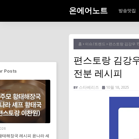
온에어노트
방송맛집
홈
이슈/트렌드
편스토랑 김강우 1
편스토랑 김강우
전분 레시피
r Posts
스타베리즈
10월 18, 2025
2026
황태해장국 레시피 윤나라 셰