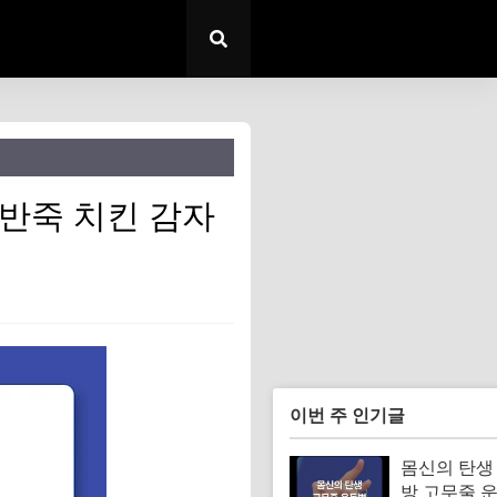
O반죽 치킨 감자
이번 주 인기글
몸신의 탄생
방 고무줄 