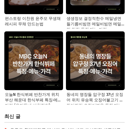
편스토랑 이찬원 윤주모 무생채
생생정보 결정적한수 메밀냉면
레시피 무채 만드는법
들기름비빔면 메밀비빔면 메밀
면 맛집 특징·메뉴·가격
오늘N 한식뷔페 반찬가게 위치
동네의 명장들 압구정 37년 오징
부산 해운대 한식부페 특징·메뉴·
어 위치 유승목 오징어불고기 오
가격 (우리동네 반찬장인)
징어튀김 오징어볶음 특징·메뉴·
가격
최신 글