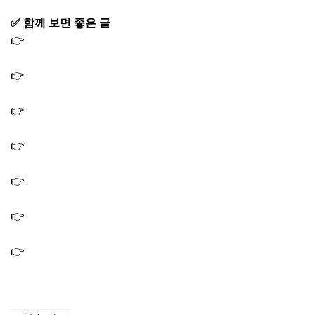
✅ 함께 보면 좋은 글
👉
미우새 한혜진 점집 무당집 사주본 곳 위치 어디? 무속인
고춘자 이다영
👉
미우새 임원희 가상현실 VR 안경 고글 소개팅 기기 이창
훈 튀김기
👉
미우새 레트로 술집 포차 맥주 호프 가게 촬영지 장소 김
희철 윤민수 임원희
👉
윤민수 4층 집 위치 동네 어디? 이사한 복층집 미우새
466회
👉
미우새 조현아 신동엽 맛집 식당 위치 덕자회 조림 꽃게
회 만강 가게 어디?
👉
미우새 조현아 토마토 육개장 육라면 해장 맛집 식당 가
게 위치 어디?
👉
조현아 MZ 해장맛집 피자 집 식당 가게 위치 어디? 미우
새 466회