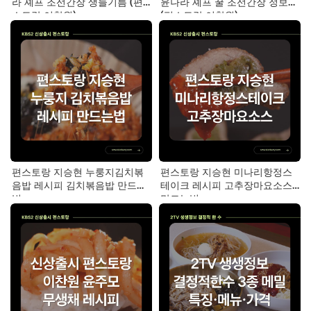
라 셰프 조선간장 생들기름 (편
윤나라 셰프 꿀 조선간장 정보
스토랑 이찬원)
(편스토랑 이찬원)
편스토랑 지승현 누룽지김치볶
편스토랑 지승현 미나리항정스
음밥 레시피 김치볶음밥 만드는
테이크 레시피 고추장마요소스
법
만드는법