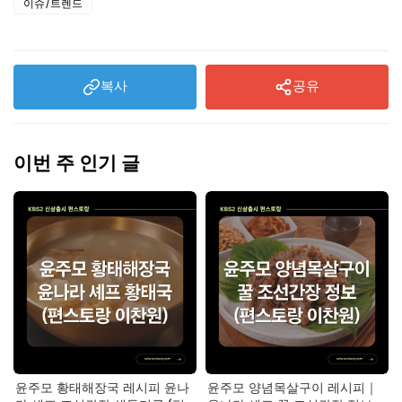
이슈/트렌드
복사
공유
이번 주 인기 글
윤주모 황태해장국 레시피 윤나
윤주모 양념목살구이 레시피｜