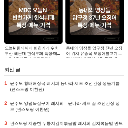
오늘N 한식뷔페 반찬가게 위치
동네의 명장들 압구정 37년 오징
부산 해운대 한식부페 특징·메뉴·
어 위치 유승목 오징어불고기 오
가격 (우리동네 반찬장인)
징어튀김 오징어볶음 특징·메뉴·
가격
최신 글
1
윤주모 황태해장국 레시피 윤나라 셰프 조선간장 생들기름
(편스토랑 이찬원)
2
윤주모 양념목살구이 레시피｜윤나라 셰프 꿀 조선간장 정
보 (편스토랑 이찬원)
3
편스토랑 지승현 누룽지김치볶음밥 레시피 김치볶음밥 만드