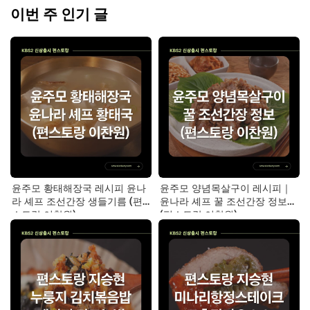
이번 주 인기 글
윤주모 황태해장국 레시피 윤나
윤주모 양념목살구이 레시피｜
라 셰프 조선간장 생들기름 (편
윤나라 셰프 꿀 조선간장 정보
스토랑 이찬원)
(편스토랑 이찬원)