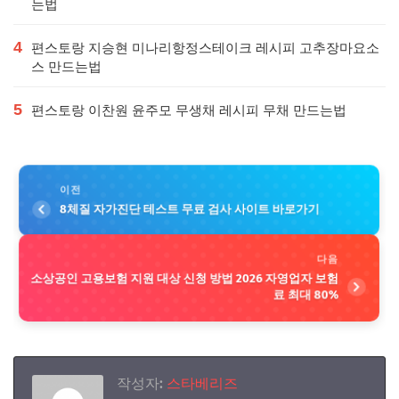
는법
4
편스토랑 지승현 미나리항정스테이크 레시피 고추장마요소
스 만드는법
5
편스토랑 이찬원 윤주모 무생채 레시피 무채 만드는법
이전
8체질 자가진단 테스트 무료 검사 사이트 바로가기
다음
소상공인 고용보험 지원 대상 신청 방법 2026 자영업자 보험
료 최대 80%
작성자:
스타베리즈