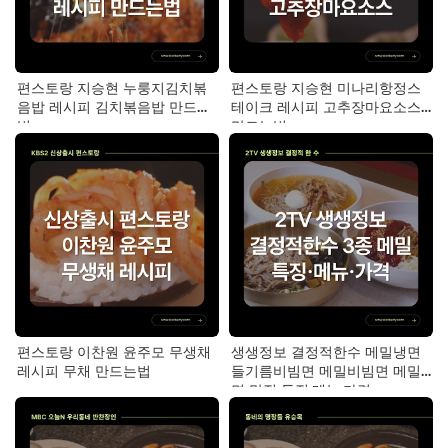
편스토랑 지승현 누룽지김치볶
편스토랑 지승현 미나리항정스
음밥 레시피 김치볶음밥 만드는
테이크 레시피 고추장마요소스
법
만드는법
편스토랑 이찬원 윤주모 무생채
생생정보 결정적한수 메밀냉면
레시피 무채 만드는법
들기름비빔면 메밀비빔면 메밀
면 맛집 특징·메뉴·가격