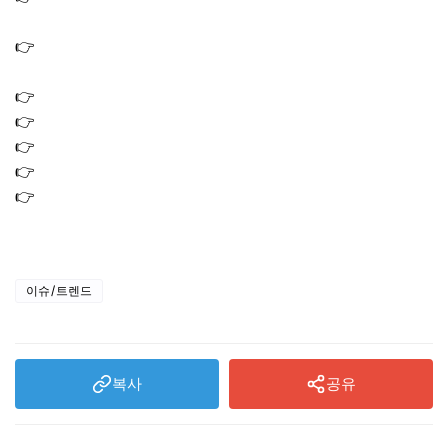
터 확인 후기
👉
금시세 전망 2026년에는 어떻게 변할까? 그 이후 흐름까
지
👉
은시세 전망 실버바 투자 방법 및 실시간 가격 확인법
👉
서학개미 양도세 비과세 받는 방법｜RIA 계좌 개설
👉
쿠팡 탈퇴방법 및 비밀번호 변경｜개인정보 해킹 대처
👉
쿠팡 스미싱 문자 보이스피싱 2차 피해 예상 사례 확인
👉
쿠팡 보상 지급 대상｜개인정보 유출 보상금 구매이용권
5만원 지급일 언제?
이슈/트렌드
복사
공유