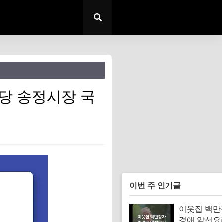
당 송정시장 국
이번 주 인기글
이웃집 백만
경애 약선요