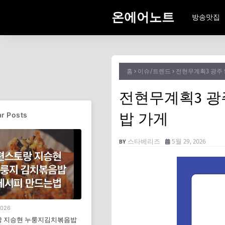
온에어노트
방송맛집
홈
이슈/트렌드
전현무계획3 광주
전현무계획3 광
밥 가게
r Posts
스타베리즈
5월 29, 2026
2026
 지승현 누룽지김치볶음밥