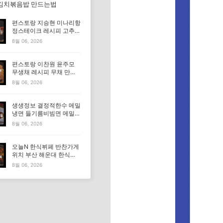
김치볶음밥 만드는법
편스토랑 지승현 미나리항
정스테이크 레시피 고추장
마요소스 만드는법
8월 06, 2026
편스토랑 이찬원 윤주모
무생채 레시피 무채 만드
는법
8월 06, 2026
생생정보 결정적한수 메밀
냉면 들기름비빔면 메밀비
빔면 메밀면 맛집 특징·메
8월 06, 2026
뉴·가격
오늘N 한식뷔페 반찬가게
위치 부산 해운대 한식부
페 특징·메뉴·가격 (우리동
8월 06, 2026
네 반찬장인)