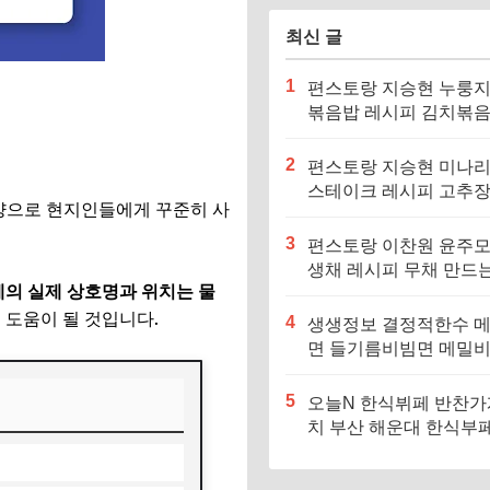
최신 글
1
편스토랑 지승현 누룽
볶음밥 레시피 김치볶
만드는법
2
편스토랑 지승현 미나
스테이크 레시피 고추
 양으로 현지인들에게 꾸준히 사
소스 만드는법
3
편스토랑 이찬원 윤주모
생채 레시피 무채 만드
의 실제 상호명과 위치는 물
 도움이 될 것입니다.
4
생생정보 결정적한수 
면 들기름비빔면 메밀
메밀면 맛집 특징·메뉴
5
오늘N 한식뷔페 반찬가
치 부산 해운대 한식부페
징·메뉴·가격 (우리동네
장인)