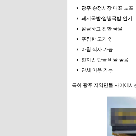
광주 송정시장 대표 노포
돼지국밥·암뽕국밥 인기
깔끔하고 진한 국물
푸짐한 고기 양
아침 식사 가능
현지인 단골 비율 높음
단체 이용 가능
특히 광주 지역민들 사이에서