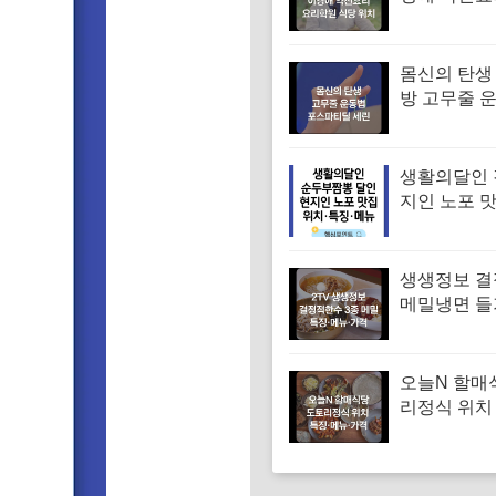
학원 약선명
위치 요리연
보
몸신의 탄생
방 고무줄 
겨진 치매 
｜포스파티
생활의달인 
지인 노포 
부짬뽕 달인
당 위치 특징
격
생생정보 
메밀냉면 
면 메밀비빔
면 맛집 특징
격
오늘N 할매
리정식 위치
꾸미 수육 
맛집 특징·