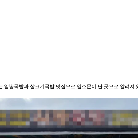
는 암뽕국밥과 살코기국밥 맛집으로 입소문이 난 곳으로 알려져 