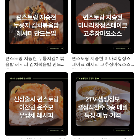
편스토랑 지승현 누룽지김치볶
편스토랑 지승현 미나리항정스
음밥 레시피 김치볶음밥 만드는
테이크 레시피 고추장마요소스
법
만드는법