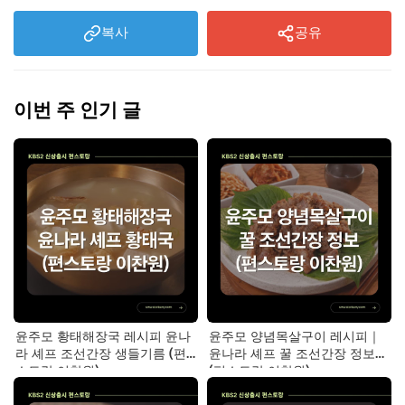
복사
공유
이번 주 인기 글
윤주모 황태해장국 레시피 윤나
윤주모 양념목살구이 레시피｜
라 셰프 조선간장 생들기름 (편
윤나라 셰프 꿀 조선간장 정보
스토랑 이찬원)
(편스토랑 이찬원)