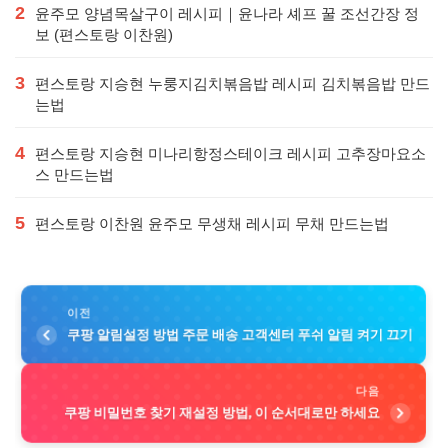
2
윤주모 양념목살구이 레시피｜윤나라 셰프 꿀 조선간장 정
보 (편스토랑 이찬원)
3
편스토랑 지승현 누룽지김치볶음밥 레시피 김치볶음밥 만드
는법
4
편스토랑 지승현 미나리항정스테이크 레시피 고추장마요소
스 만드는법
5
편스토랑 이찬원 윤주모 무생채 레시피 무채 만드는법
이전
쿠팡 알림설정 방법 주문 배송 고객센터 푸쉬 알림 켜기 끄기
다음
쿠팡 비밀번호 찾기 재설정 방법, 이 순서대로만 하세요