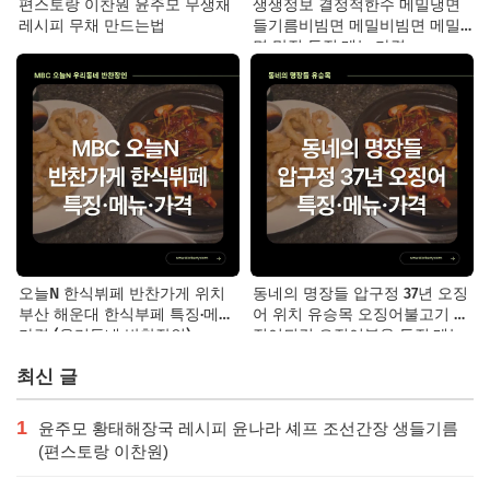
편스토랑 이찬원 윤주모 무생채
생생정보 결정적한수 메밀냉면
레시피 무채 만드는법
들기름비빔면 메밀비빔면 메밀
면 맛집 특징·메뉴·가격
오늘N 한식뷔페 반찬가게 위치
동네의 명장들 압구정 37년 오징
부산 해운대 한식부페 특징·메뉴·
어 위치 유승목 오징어불고기 오
가격 (우리동네 반찬장인)
징어튀김 오징어볶음 특징·메뉴·
가격
최신 글
1
윤주모 황태해장국 레시피 윤나라 셰프 조선간장 생들기름
(편스토랑 이찬원)