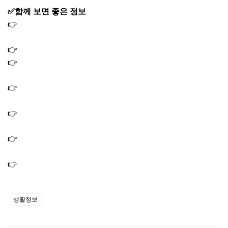
✅함께 보면 좋은 정보
👉
MBP 효능 및 추천 이유 7가지｜의학적으로 입증된 뼈 건
강 영양소
👉
글루타치온 효능 5가지: 피부미백부터 피로회복까지
👉
아로니아 효능, 먹는 가장 좋은 방법부터 올바른 섭취량
및 부작용까지
👉
올리브오일 효능 및 추천 먹는법｜올바른 보관법 및 부
작용까지
👉
무화과의 효능 및 먹는 방법｜당뇨에 좋은 이유와 부작
용
👉
복숭아 효능 및 부작용｜혈당 걱정없이 먹는 방법과 보
관방법
👉
하이퍼셀 오메가3 효능 추천, 혈관 관리부터 눈 건강까지
생활정보