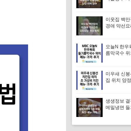
단양 이색 빙
메뉴·가격 (
독하다 독해
이웃집 백만
경애 약선요
학원 약선명
위치 요리연
보
오늘N 한우
름막국수 위
순메밀 한우
국수 특징·메
후기 (오늘
미우새 신봉
는날)
집 위치 양
파티 치킨 
집 특징·메뉴
기
생생정보 
메밀냉면 
면 메밀비빔
면 맛집 특징
격