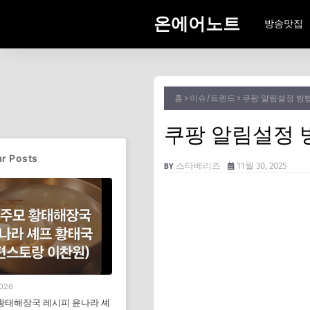
온에어노트
방송맛집
홈
이슈/트렌드
쿠팡 알림설정 방법
쿠팡 알림설정 
r Posts
스타베리즈
11월 30, 2025
2026
황태해장국 레시피 윤나라 셰