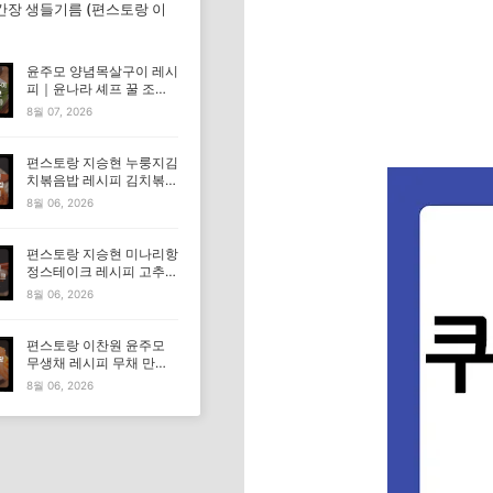
간장 생들기름 (편스토랑 이
윤주모 양념목살구이 레시
피｜윤나라 셰프 꿀 조선
간장 정보 (편스토랑 이찬
8월 07, 2026
원)
편스토랑 지승현 누룽지김
치볶음밥 레시피 김치볶음
밥 만드는법
8월 06, 2026
편스토랑 지승현 미나리항
정스테이크 레시피 고추장
마요소스 만드는법
8월 06, 2026
편스토랑 이찬원 윤주모
무생채 레시피 무채 만드
는법
8월 06, 2026