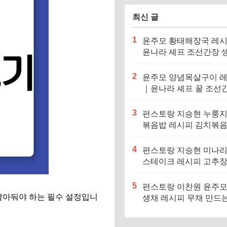
최신 글
1
윤주모 황태해장국 레
윤나라 셰프 조선간장 
기름 (편스토랑 이찬원)
2
윤주모 양념목살구이 
｜윤나라 셰프 꿀 조선
정보 (편스토랑 이찬원)
3
편스토랑 지승현 누룽
볶음밥 레시피 김치볶
만드는법
4
편스토랑 지승현 미나
스테이크 레시피 고추
소스 만드는법
5
편스토랑 이찬원 윤주모
 알아둬야 하는 필수 설정입니
생채 레시피 무채 만드