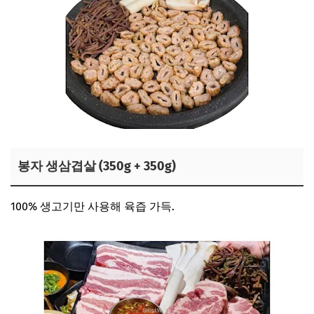
봉자 생삼겹살 (350g + 350g)
100% 생고기만 사용해 육즙 가득.