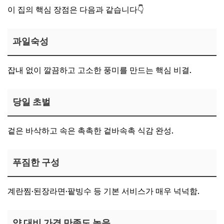
이 집의 핵심 장점은 다음과 같습니다👇
과일숙성
잡내 없이 깔끔하고 고소한 풍미를 만드는 핵심 비결.
당일 초벌
겉은 바삭하고 속은 촉촉한 겉바속촉 식감 완성.
푸짐한 구성
계란찜·된장라면·팥빙수 등 기본 서비스가 매우 넉넉함.
양 대비 가격 만족도 높음