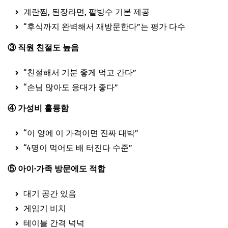
계란찜, 된장라면, 팥빙수 기본 제공
“후식까지 완벽해서 재방문한다”는 평가 다수
③ 직원 친절도 높음
“친절해서 기분 좋게 먹고 간다”
“손님 많아도 응대가 좋다”
④ 가성비 훌륭함
“이 양에 이 가격이면 진짜 대박”
“4명이 먹어도 배 터진다 수준”
⑤ 아이·가족 방문에도 적합
대기 공간 있음
게임기 비치
테이블 간격 넉넉