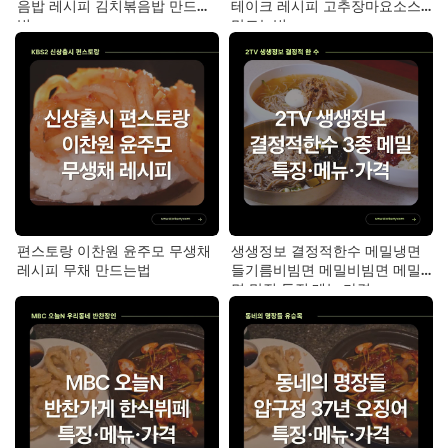
음밥 레시피 김치볶음밥 만드는
테이크 레시피 고추장마요소스
법
만드는법
편스토랑 이찬원 윤주모 무생채
생생정보 결정적한수 메밀냉면
레시피 무채 만드는법
들기름비빔면 메밀비빔면 메밀
면 맛집 특징·메뉴·가격