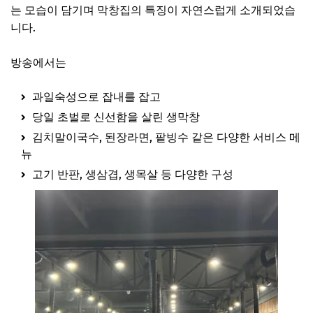
는 모습이 담기며 막창집의 특징이 자연스럽게 소개되었습
니다.
방송에서는
과일숙성으로 잡내를 잡고
당일 초벌로 신선함을 살린 생막창
김치말이국수, 된장라면, 팥빙수 같은 다양한 서비스 메
뉴
고기 반판, 생삼겹, 생목살 등 다양한 구성