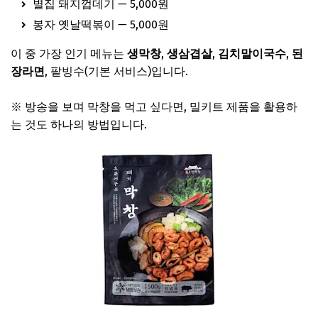
별집 돼지껍데기 — 5,000원
봉자 옛날떡볶이 — 5,000원
이 중 가장 인기 메뉴는
생막창
,
생삼겹살
,
김치말이국수
,
된
장라면
, 팥빙수(기본 서비스)입니다.
※ 방송을 보며 막창을 먹고 싶다면, 밀키트 제품을 활용하
는 것도 하나의 방법입니다.