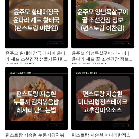
윤주모 황태해장국 레시피 윤나
윤주모 양념목살구이 레시피｜
라 셰프 조선간장 생들기름 (편
윤나라 셰프 꿀 조선간장 정보
스토랑 이찬원)
(편스토랑 이찬원)
편스토랑 지승현 누룽지김치볶
편스토랑 지승현 미나리항정스