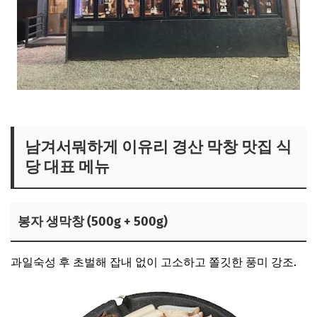
남겨서뭐하게 막창 맛집 보러가기
남겨서뭐하게 이유리 경산 막창 맛집 식
당 대표 메뉴
봉자 생막창 (500g + 500g)
과일숙성 후 초벌해 잡내 없이 고소하고 쫄깃한 풍미 강조.