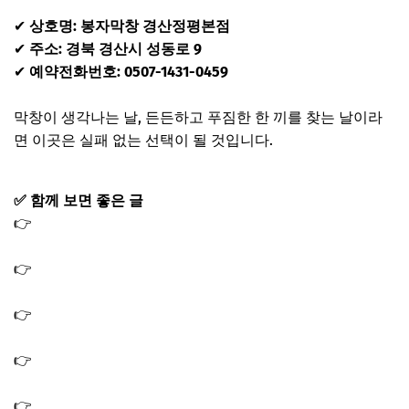
✔
상호명: 봉자막창 경산정평본점
✔
주소: 경북 경산시 성동로 9
✔
예약전화번호: 0507-1431-0459
막창이 생각나는 날, 든든하고 푸짐한 한 끼를 찾는 날이라
면 이곳은 실패 없는 선택이 될 것입니다.
✅ 함께 보면 좋은 글
👉
남겨서 뭐하게 익선동 랍스터 명장 독도새우회 랍스터라
면 맛집 식당 가게 오승환
👉
남겨서 뭐하게 텍사스식 바비큐 바베큐 맛집 식당 가게
위치 박용택 김선우
👉
남겨서 뭐하게 을지로 소금 구이 바비큐 흑돼지 소시지
골뱅이 쫄면 맛집 식당
👉
남겨서 뭐하게 여경래 XO소스 십보채 재료 레시피 팔보
채 중식 만드는 법
👉
여경래 감성돔 지짐 레시피 두반장 노추간장 양념 생선