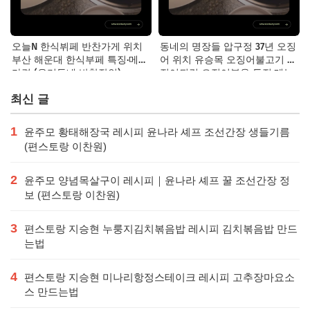
오늘N 한식뷔페 반찬가게 위치
동네의 명장들 압구정 37년 오징
부산 해운대 한식부페 특징·메뉴·
어 위치 유승목 오징어불고기 오
가격 (우리동네 반찬장인)
징어튀김 오징어볶음 특징·메뉴·
가격
최신 글
1
윤주모 황태해장국 레시피 윤나라 셰프 조선간장 생들기름
(편스토랑 이찬원)
2
윤주모 양념목살구이 레시피｜윤나라 셰프 꿀 조선간장 정
보 (편스토랑 이찬원)
3
편스토랑 지승현 누룽지김치볶음밥 레시피 김치볶음밥 만드
는법
4
편스토랑 지승현 미나리항정스테이크 레시피 고추장마요소
스 만드는법