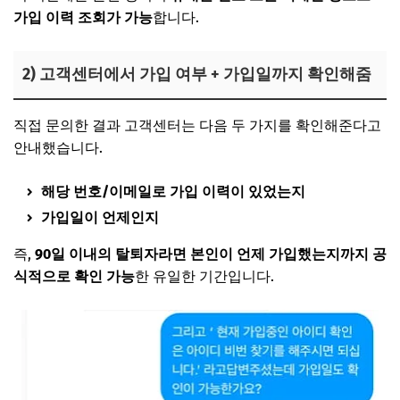
가입 이력 조회가 가능
합니다.
2) 고객센터에서 가입 여부 + 가입일까지 확인해줌
직접 문의한 결과 고객센터는 다음 두 가지를 확인해준다고
안내했습니다.
해당 번호/이메일로 가입 이력이 있었는지
가입일이 언제인지
즉,
90일 이내의 탈퇴자라면 본인이 언제 가입했는지까지 공
식적으로 확인 가능
한 유일한 기간입니다.