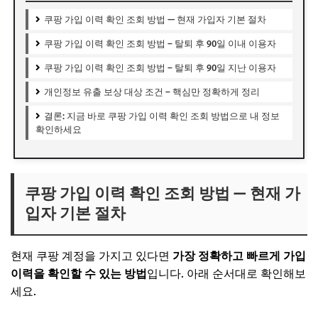
쿠팡 가입 이력 확인 조회 방법 — 현재 가입자 기본 절차
쿠팡 가입 이력 확인 조회 방법 – 탈퇴 후 90일 이내 이용자
쿠팡 가입 이력 확인 조회 방법 – 탈퇴 후 90일 지난 이용자
개인정보 유출 보상 대상 조건 – 핵심만 정확하게 정리
결론: 지금 바로 쿠팡 가입 이력 확인 조회 방법으로 내 정보
확인하세요
쿠팡 가입 이력 확인 조회 방법 — 현재 가
입자 기본 절차
현재 쿠팡 계정을 가지고 있다면
가장 정확하고 빠르게 가입
이력을 확인할 수 있는 방법
입니다. 아래 순서대로 확인해보
세요.