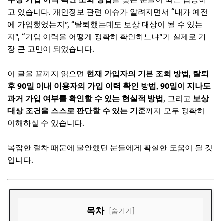
고 있습니다. 개인정보 관련 이슈가 알려지면서 “내가 예전
에 가입했었는지”, “탈퇴했는데도 보상 대상이 될 수 있는
지”, “가입 이력을 어떻게 정확히 확인하느냐”가 실제로 가
장 큰 고민이 되었습니다.
이 글을 끝까지 읽으면
현재 가입자의 기본 조회 방법
,
탈퇴
후 90일 이내 이용자의 가입 이력 확인 방법
,
90일이 지나도
과거 가입 여부를 확인할 수 있는 현실적 방법
, 그리고
보상
대상 조건을 스스로 판단할 수 있는 기준
까지 모두 정확히
이해하실 수 있습니다.
복잡한 절차 때문에 불안했던 분들에게 확실한 도움이 될 것
입니다.
목차
[숨기기]