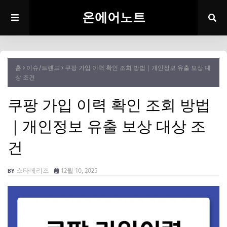
온에어노트
홈
이슈/트렌드
쿠팡 가입 이력 확인 조회 방법｜개인정보 유출 보상 대
상 조건
쿠팡 가입 이력 확인 조회 방법
｜개인정보 유출 보상 대상 조
건
스타베리즈
12월 10, 2025