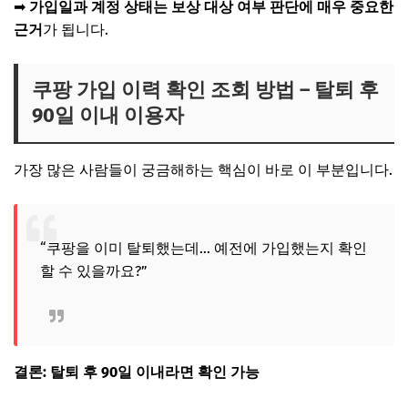
➡
가입일과 계정 상태는 보상 대상 여부 판단에 매우 중요한
근거
가 됩니다.
쿠팡 가입 이력 확인 조회 방법 – 탈퇴 후
90일 이내 이용자
가장 많은 사람들이 궁금해하는 핵심이 바로 이 부분입니다.
“쿠팡을 이미 탈퇴했는데… 예전에 가입했는지 확인
할 수 있을까요?”
결론:
탈퇴 후 90일 이내라면 확인 가능