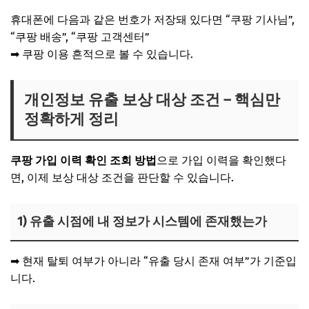
휴대폰에 다음과 같은 번호가 저장돼 있다면 “쿠팡 기사님”,
“쿠팡 배송”, “쿠팡 고객센터”
➡ 쿠팡 이용 흔적으로 볼 수 있습니다.
개인정보 유출 보상 대상 조건 – 핵심만
정확하게 정리
쿠팡 가입 이력 확인 조회 방법
으로 가입 이력을 확인했다
면, 이제 보상 대상 조건을 판단할 수 있습니다.
1) 유출 시점에 내 정보가 시스템에 존재했는가
➡ 현재 탈퇴 여부가 아니라 “유출 당시 존재 여부”가 기준입
니다.