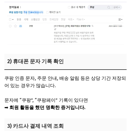
2) 휴대폰 문자 기록 확인
쿠팡 인증 문자, 주문 안내, 배송 알림 등은 상당 기간 저장되
어 있는 경우가 많습니다.
문자에 “쿠팡”, “쿠팡페이” 기록이 있다면
➡
회원 활동을 했던 명확한 증거입니다.
3) 카드사 결제 내역 조회