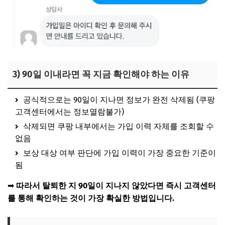
3) 90일 이내라면 꼭 지금 확인해야 하는 이유
공식적으로는 90일이 지나면 정보가 완전 삭제됨 (쿠팡
고객센터에서는 정보열람불가)
삭제되면 쿠팡 내부에서는 가입 이력 자체를 조회할 수
없음
보상 대상 여부 판단에 가입 이력이 가장 중요한 기준이
됨
➡
따라서 탈퇴한 지 90일이 지나지 않았다면 즉시 고객센터
를 통해 확인하는 것이 가장 확실한 방법입니다.