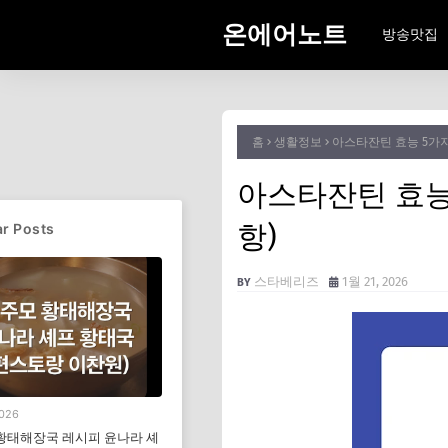
온에어노트
방송맛집
홈
생활정보
아스타잔틴 효능 5가
아스타잔틴 효능
항)
r Posts
스타베리즈
1월 21, 2026
2026
황태해장국 레시피 윤나라 셰