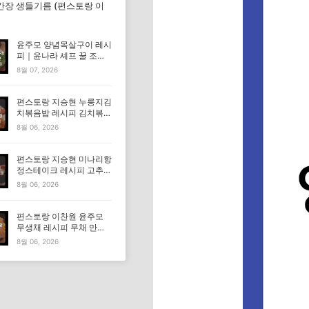
간장 생들기름 (편스토랑 이
윤주모 양념목살구이 레시
피｜윤나라 셰프 꿀 조선
간장 정보 (편스토랑 이찬
8월 07, 2026
원)
편스토랑 지승현 누룽지김
치볶음밥 레시피 김치볶음
밥 만드는법
8월 06, 2026
편스토랑 지승현 미나리항
정스테이크 레시피 고추장
마요소스 만드는법
8월 06, 2026
편스토랑 이찬원 윤주모
무생채 레시피 무채 만드
는법
8월 06, 2026