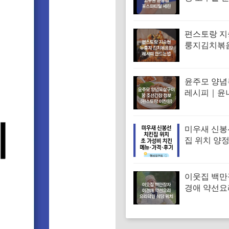
겨진 치매 
｜포스파티
편스토랑 지
룽지김치볶
피 김치볶음
는법
윤주모 양
레시피｜윤
꿀 조선간장 
스토랑 이찬
미우새 신봉
집 위치 양
파티 치킨 
집 특징·메뉴
기
이웃집 백만
경애 약선요
학원 약선명
위치 요리연
보