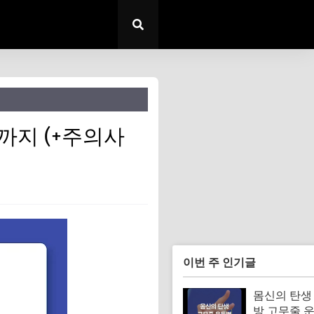
까지 (+주의사
이번 주 인기글
몸신의 탄생
방 고무줄 