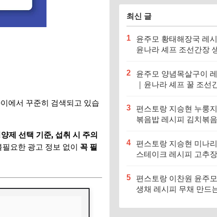
최신 글
1
윤주모 황태해장국 레
윤나라 셰프 조선간장 
기름 (편스토랑 이찬원)
2
윤주모 양념목살구이 
｜윤나라 셰프 꿀 조선
정보 (편스토랑 이찬원)
사이에서 꾸준히 검색되고 있습
3
편스토랑 지승현 누룽
볶음밥 레시피 김치볶
만드는법
영양제 선택 기준, 섭취 시 주의
4
편스토랑 지승현 미나
불필요한 광고 정보 없이
꼭 필
스테이크 레시피 고추
소스 만드는법
5
편스토랑 이찬원 윤주모
생채 레시피 무채 만드