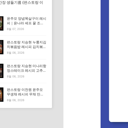
간장 생들기름 (편스토랑 이
윤주모 양념목살구이 레시
피｜윤나라 셰프 꿀 조선
간장 정보 (편스토랑 이찬
8월 07, 2026
원)
편스토랑 지승현 누룽지김
치볶음밥 레시피 김치볶음
밥 만드는법
8월 06, 2026
편스토랑 지승현 미나리항
정스테이크 레시피 고추장
마요소스 만드는법
8월 06, 2026
편스토랑 이찬원 윤주모
무생채 레시피 무채 만드
는법
8월 06, 2026