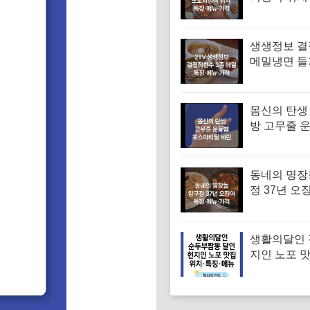
꾸미 수육 
맛집 특징·
생생정보 
메밀냉면 
면 메밀비빔
면 맛집 특징
격
몸신의 탄생
방 고무줄 
겨진 치매 
｜포스파티
동네의 명장
정 37년 오
유승목 오
오징어튀김
음 특징·메
생활의달인 
지인 노포 
부짬뽕 달인
당 위치 특징
격