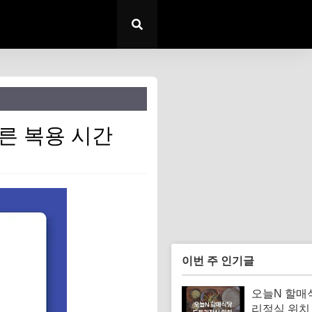
른 복용 시간
이번 주 인기글
오늘N 할매
리정식 위치