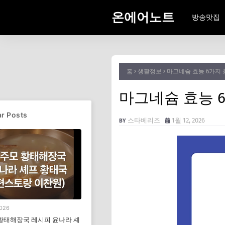
온에어노트
방송맛집
홈
생활정보
마그네슘 효능 6가지
마그네슘 효능 
r Posts
스타베리즈
1월 12, 2026
2026
황태해장국 레시피 윤나라 셰