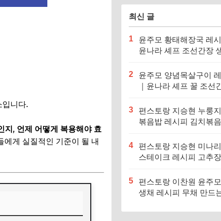
최신 글
1
윤주모 황태해장국 레
윤나라 셰프 조선간장 
기름 (편스토랑 이찬원)
2
윤주모 양념목살구이 
｜윤나라 셰프 꿀 조선
정보 (편스토랑 이찬원)
소입니다.
3
편스토랑 지승현 누룽
볶음밥 레시피 김치볶
인지
,
언제 어떻게 복용해야 효
만드는법
들에게 실질적인 기준이 될 내
4
편스토랑 지승현 미나
스테이크 레시피 고추
소스 만드는법
5
편스토랑 이찬원 윤주모
생채 레시피 무채 만드