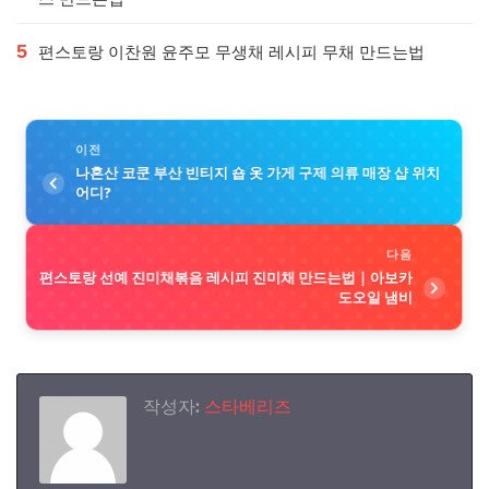
5
편스토랑 이찬원 윤주모 무생채 레시피 무채 만드는법
이전
나혼산 코쿤 부산 빈티지 숍 옷 가게 구제 의류 매장 샵 위치
어디?
다음
편스토랑 선예 진미채볶음 레시피 진미채 만드는법｜아보카
도오일 냄비
작성자:
스타베리즈