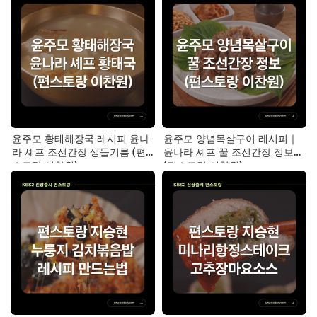
윤주모 황태해장국 레시피 윤나
윤주모 양념목살구이 레시피｜
라 셰프 조선간장 생들기름 (편
윤나라 셰프 꿀 조선간장 정보
스토랑 이찬원)
(편스토랑 이찬원)