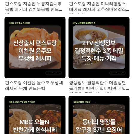
편스토랑 지승현 누룽지김치볶
편스토랑 지승현 미나리항정스
음밥 레시피 김치볶음밥 만드는
테이크 레시피 고추장마요소스
법
만드는법
편스토랑 이찬원 윤주모 무생채
생생정보 결정적한수 메밀냉면
레시피 무채 만드는법
들기름비빔면 메밀비빔면 메밀
면 맛집 특징·메뉴·가격