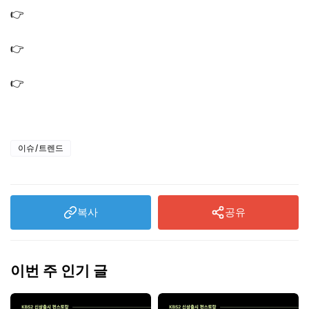
👉
나혼산 기안 불가마 찜질방 도운 사우나 숯가마 위치 어
디? 숯불 초벌 삼겹살
👉
나혼산 데이식스 도운 주방 후드 다운드래프트 부엌 상
판 매립형
👉
나혼산 도운 연주 클럽 이태원 재즈바 재즈클럽 위치 어
디? 데이식스 드러머
이슈/트렌드
복사
공유
이번 주 인기 글