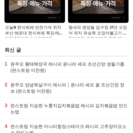
오늘N 한식뷔페 반찬가게 위치
동네의 명장들 압구정 37년 오징
부산 해운대 한식부페 특징·메뉴·
어 위치 유승목 오징어불고기 오
가격 (우리동네 반찬장인)
징어튀김 오징어볶음 특징·메뉴·
가격
최신 글
1
윤주모 황태해장국 레시피 윤나라 셰프 조선간장 생들기름
(편스토랑 이찬원)
2
윤주모 양념목살구이 레시피｜윤나라 셰프 꿀 조선간장 정
보 (편스토랑 이찬원)
3
편스토랑 지승현 누룽지김치볶음밥 레시피 김치볶음밥 만드
는법
4
편스토랑 지승현 미나리항정스테이크 레시피 고추장마요소
스 만드는법