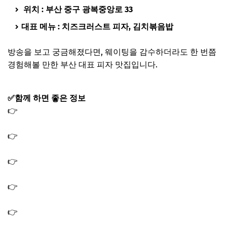
위치 : 부산 중구 광복중앙로 33
대표 메뉴 : 치즈크러스트 피자, 김치볶음밥
방송을 보고 궁금해졌다면, 웨이팅을 감수하더라도 한 번쯤
경험해볼 만한 부산 대표 피자 맛집입니다.
✅함께 하면 좋은 정보
👉
나혼산 코쿤 고양이카페 이동휘 부산 유기묘 고양이 입
양카페
👉
나혼산 부산 코쿤 블록 샵 숍 이동휘 레고 매장 장난감 가
게 위치 어디?
👉
나혼산 박천휴 식탁 수납장 책장 책상｜주방 서재 인테
리어 가구 정보
👉
나혼산 박천휴 에코백 선물 전현무 가방｜미국 줄 서서
사는 에코백
👉
나혼산 김시현 아기맹수 냉이된장라면 레시피｜감자라
면 냄비 된장 멸치액젓